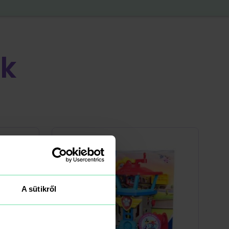
k
A sütikről