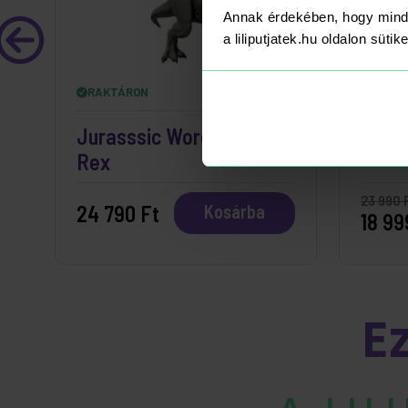
Annak érdekében, hogy mind
a liliputjatek.hu oldalon süti
RAKTÁRON
RAKT
Jurasssic Word Saga T-
Light
Rex
23 990 
24 790 Ft
Kosárba
18 99
E
A LIL