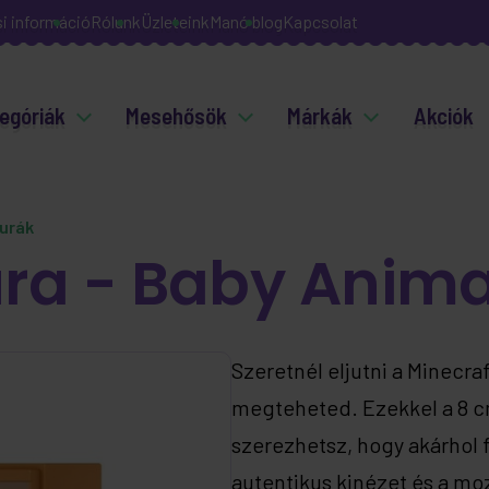
si információ
Rólunk
Üzleteink
Manó blog
Kapcsolat
egóriák
Mesehősök
Márkák
Akciók
gurák
ura - Baby Anima
Szeretnél eljutni a Minecra
megteheted. Ezekkel a 8 c
szerezhetsz, hogy akárhol f
autentikus kinézet és a m