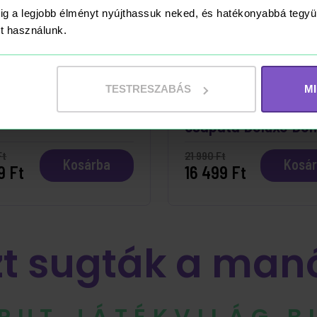
ig a legjobb élményt nyújthassuk neked, és hatékonyabbá teg
ket használunk.
ÁRON
RAKTÁRON
TESTRESZABÁS
M
year Zurg Anyahajó
Mancs Őrjárat Rubb
csapata Deluxe Dö
Ft
21 990 Ft
Kosárba
Kosá
9 Ft
16 499 Ft
zt sugták a man
IPUT JÁTÉKVILÁG 