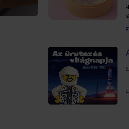
H
l
t
E
e
É
E