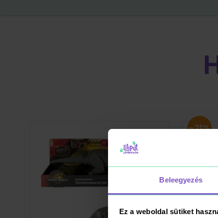
-21%
Beleegyezés
Ez a weboldal sütiket haszn