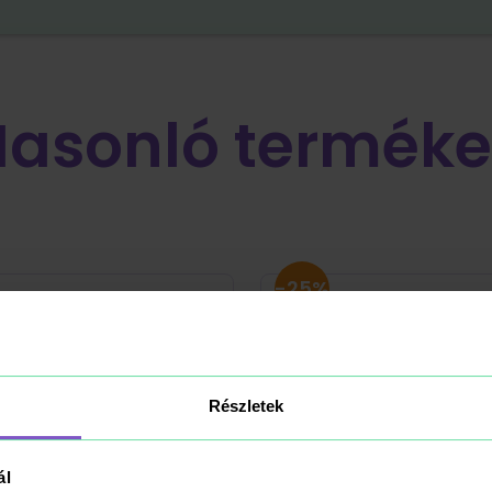
Hasonló terméke
-25%
Részletek
ál