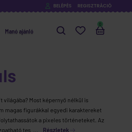
BELÉPÉS
REGISZTRÁCIÓ
0
Manó ajánló
ls
ft világába? Most képernyő nélkül is
m magas figurákkal egyedi karaktereket
olytathassátok a pixeles történeteket. Az
ozgatható tes ...
Részletek