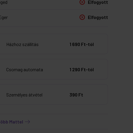
eged
Elfogyott
Eger
Elfogyott
Házhoz szállítás
1 690 Ft-tól
Csomag automata
1 290 Ft-tól
Személyes átvétel
390 Ft
több Mattel