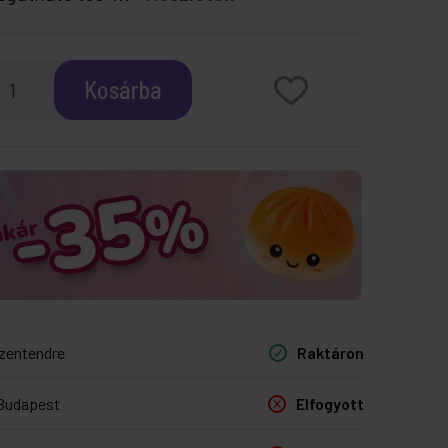
Kosárba
zentendre
Raktáron
Budapest
Elfogyott