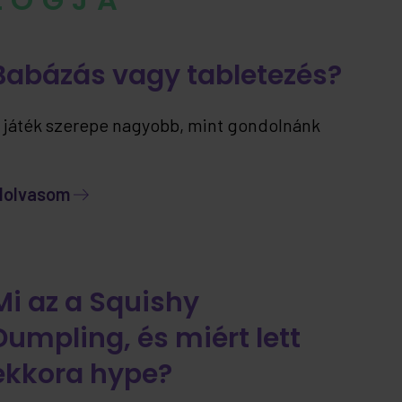
Babázás vagy tabletezés?
 játék szerepe nagyobb, mint gondolnánk
lolvasom
Mi az a Squishy
Dumpling, és miért lett
ekkora hype?