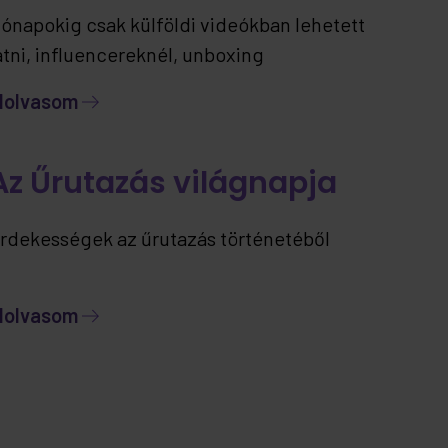
ónapokig csak külföldi videókban lehetett
átni, influencereknél, unboxing
artalmakban… most viszont már itthon is
lolvasom
lérhető – ráadásul jelenleg kizárólag nálunk.
Az Űrutazás világnapja
rdekességek az űrutazás történetéből
lolvasom