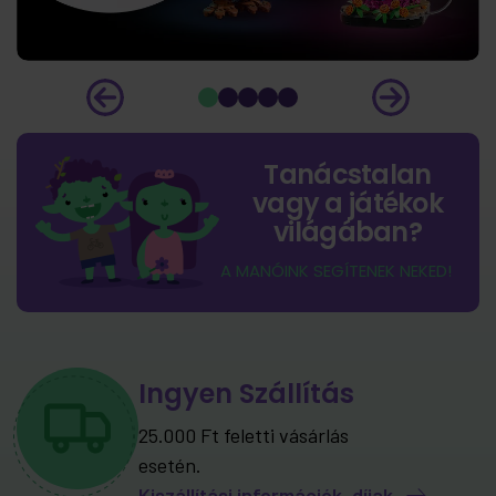
Tanácstalan
vagy a játékok
világában?
A MANÓINK SEGÍTENEK NEKED!
Ingyen Szállítás
25.000 Ft feletti vásárlás
esetén.
Kiszállítási információk, díjak