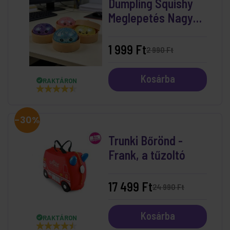
Dumpling Squishy
Meglepetés Nagy
Csillogós
1 999 Ft
2 990 Ft
Kosárba
RAKTÁRON
-30%
Trunki Bőrönd -
Frank, a tűzoltó
17 499 Ft
24 990 Ft
Kosárba
RAKTÁRON