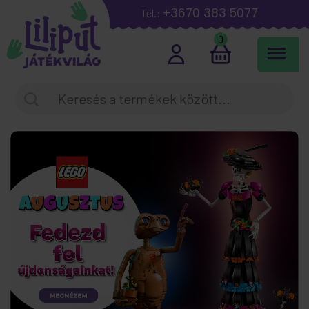
+3670 383 5077
Tel.:
0