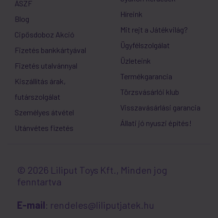
ÁSZF
Híreink
Blog
Mit rejt a Játékvilág?
Cipősdoboz Akció
Ügyfélszolgálat
Fizetés bankkártyával
Üzleteink
Fizetés utalvánnyal
Termékgarancia
Kiszállítás árak,
Törzsvásárlói klub
futárszolgálat
Visszavásárlási garancia
Személyes átvétel
Állati jó nyuszi építés!
Utánvétes fizetés
© 2026 Liliput Toys Kft., Minden jog
fenntartva
E-mail
: rendeles@liliputjatek.hu