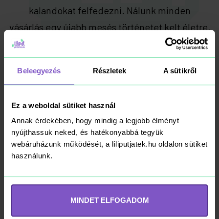
kalandokat felfedezni. Nálunk minden
vásárlás egy újabb mesés történetet kelt életre,
ahol a játék valódi csodává
válik. Hiszünk abban, hogy a megfelelő játék
Beleegyezés
Részletek
A sütikről
nemcsak szórakozás, hanem
egy kapu a végtelen lehetőségek birodalmába.
Ez a weboldal sütiket használ
Annak érdekében, hogy mindig a legjobb élményt
Ismerd meg a Liliput Játékvilágot
nyújthassuk neked, és hatékonyabbá tegyük
webáruházunk működését, a liliputjatek.hu oldalon sütiket
használunk.
Mi a Manó?
MINDET ELFOGADOM
A Liliput Játékvilág manói segítenek