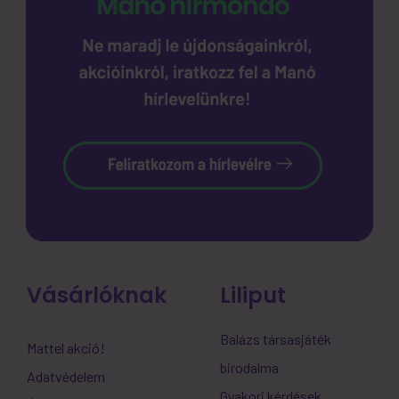
Vásárlóknak
Liliput
Balázs társasjáték
Mattel akció!
birodalma
Adatvédelem
Gyakori kérdések