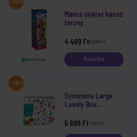
-32%
Mancs őrjárat káosz
torony
4 499 Ft
6 595 Ft
Kosárba
RAKTÁRON
-29%
Sycomore Large
Lovely Box
Bolondos Girlandok
5 699 Ft
7 990 Ft