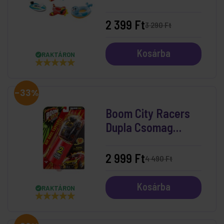
2 399 Ft
3 290 Ft
Kosárba
RAKTÁRON
-33%
Boom City Racers
Dupla Csomag
Roast'D!
2 999 Ft
4 490 Ft
Kosárba
RAKTÁRON