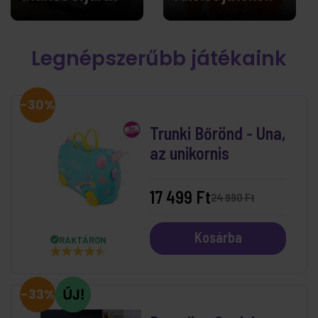
Legnépszerűbb játékaink
-30%
Trunki Bőrönd - Una,
az unikornis
17 499 Ft
24 990 Ft
Kosárba
RAKTÁRON
-33%