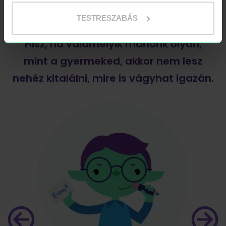
neked megtalálni a tökéletes
TESTRESZABÁS
meglepetést a kiszemelt gyerkőcnek.
Hisz, ha valamelyik manónk olyan,
mint a gyermeked, akkor nem lesz
nehéz kitalálni, mire is vágyhat igazán.