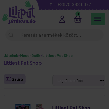
+3670 383 5077
Tel.:
0
Játékok
»
Mesehősök
»
Littlest Pet Shop
Littlest Pet Shop
Szűrő
Littlest Pet Shop