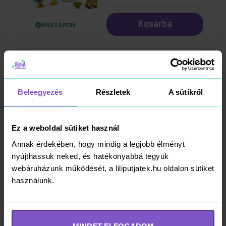
Kosárba
RAKTÁRON
Megjelenítve 6/30 játék
Beleegyezés
Részletek
A sütikről
További termékek betöltése
Ez a weboldal sütiket használ
Annak érdekében, hogy mindig a legjobb élményt
nyújthassuk neked, és hatékonyabbá tegyük
Ezt sugták a manók
webáruházunk működését, a liliputjatek.hu oldalon sütiket
használunk.
A LILIPUT JÁTÉKVILÁG BLOGJA