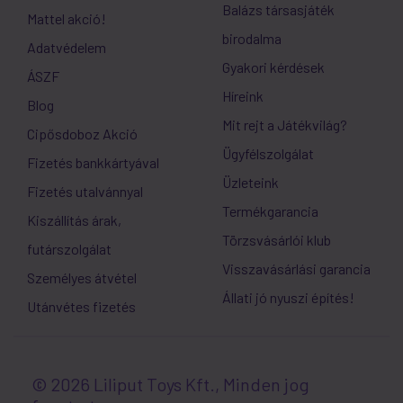
Balázs társasjáték
Mattel akció!
birodalma
Adatvédelem
Gyakori kérdések
ÁSZF
Híreink
Blog
Mit rejt a Játékvilág?
Cipősdoboz Akció
Ügyfélszolgálat
Fizetés bankkártyával
Üzleteink
Fizetés utalvánnyal
Termékgarancia
Kiszállítás árak,
Törzsvásárlói klub
futárszolgálat
Visszavásárlási garancia
Személyes átvétel
Állati jó nyuszi építés!
Utánvétes fizetés
© 2026 Liliput Toys Kft., Minden jog