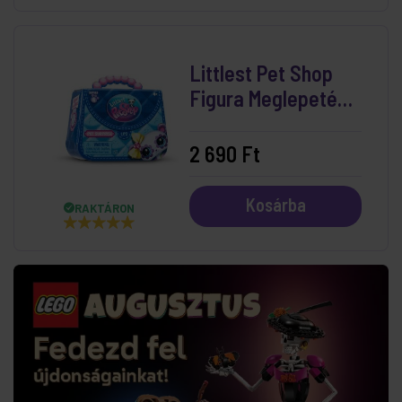
Littlest Pet Shop
Figura Meglepetés
Csomag (4.széria)
2 690 Ft
Kosárba
RAKTÁRON