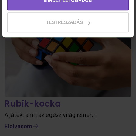
MINDET ELFOGADOM
TESTRESZABÁS
Rubik-kocka
A játék, amit az egész világ ismer...
Elolvasom