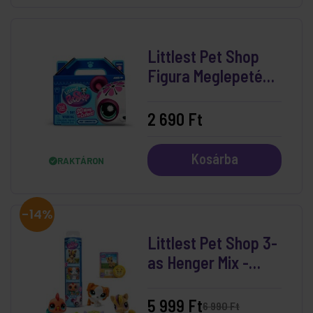
Littlest Pet Shop
Figura Meglepetés
Csomag (S3)
2 690 Ft
Kosárba
RAKTÁRON
-14%
Littlest Pet Shop 3-
as Henger Mix -
Póni, Kutya, Pulyka
(3. Széria)
5 999 Ft
6 990 Ft