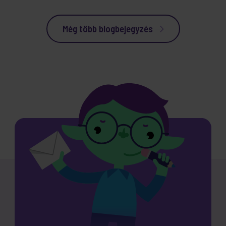
Még több blogbejegyzés