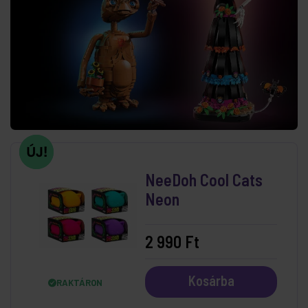
NeeDoh Cool Cats
Neon
2 990 Ft
Kosárba
RAKTÁRON