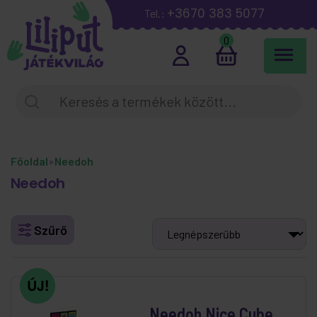
+3670 383 5077
Tel.:
0
Főoldal
»
Needoh
Needoh
Szűrő
Needoh Nice Cube