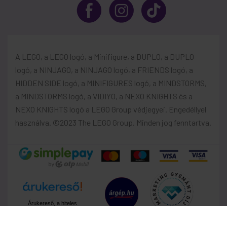
A LEGO, a LEGO logó, a Minifigure, a DUPLO, a DUPLO
logó, a NINJAGO, a NINJAGO logó, a FRIENDS logó, a
HIDDEN SIDE logó, a MINIFIGURES logó, a MINDSTORMS,
a MINDSTORMS logó, a VIDIYO, a NEXO KNIGHTS és a
NEXO KNIGHTS logó a LEGO Group védjegyei. Engedéllyel
használva. ©2023 The LEGO Group. Minden jog fenntartva.
Árukereső, a hiteles
vásárlási kalauz