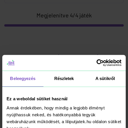
Megjelenítve 4/4 játék
Ezt sugták a manók
A LILIPUT JÁTÉKVILÁG BLOGJA
Beleegyezés
Részletek
A sütikről
Ez a weboldal sütiket használ
Annak érdekében, hogy mindig a legjobb élményt
nyújthassuk neked, és hatékonyabbá tegyük
webáruházunk működését, a liliputjatek.hu oldalon sütiket