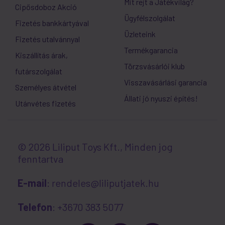
Mit rejt a Játékvilág?
Cipősdoboz Akció
Ügyfélszolgálat
Fizetés bankkártyával
Üzleteink
Fizetés utalvánnyal
Termékgarancia
Kiszállítás árak,
Törzsvásárlói klub
futárszolgálat
Visszavásárlási garancia
Személyes átvétel
Állati jó nyuszi építés!
Utánvétes fizetés
© 2026 Liliput Toys Kft., Minden jog
fenntartva
E-mail
: rendeles@liliputjatek.hu
Telefon
: +3670 383 5077