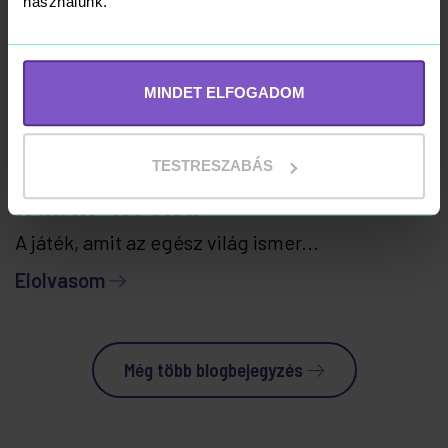
használunk.
MINDET ELFOGADOM
TESTRESZABÁS
Rubik-kocka
A játék, amit az egész világ ismer...
Elolvasom
Még több blogbejegyzés