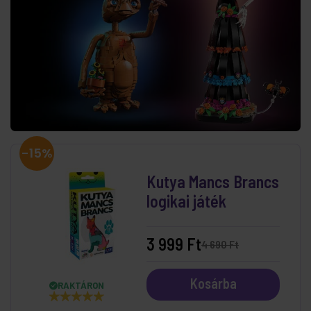
-15%
Kutya Mancs Brancs
logikai játék
3 999 Ft
4 690 Ft
Kosárba
RAKTÁRON