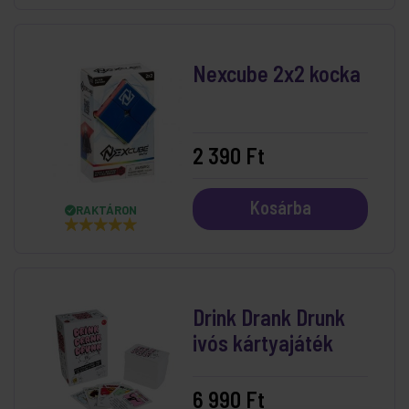
Nexcube 2x2 kocka
2 390 Ft
Kosárba
RAKTÁRON
Drink Drank Drunk
ivós kártyajáték
6 990 Ft