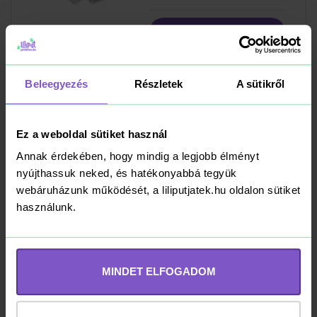
Kosárba
RAKTÁRON
Beleegyezés
Részletek
A sütikről
Megjelenítve 6/149 játék
Ez a weboldal sütiket használ
Annak érdekében, hogy mindig a legjobb élményt
További termékek betöltése
nyújthassuk neked, és hatékonyabbá tegyük
webáruházunk működését, a liliputjatek.hu oldalon sütiket
használunk.
Ezt sugták a manók
A LILIPUT JÁTÉKVILÁG BLOGJA
MINDET ELFOGADOM