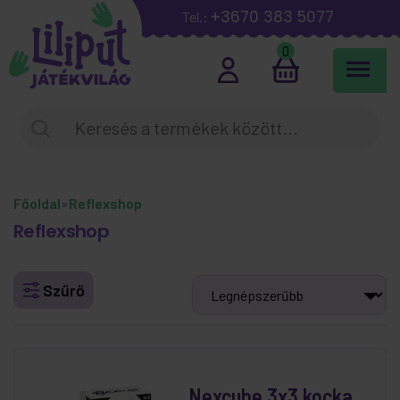
+3670 383 5077
Tel.:
0
Főoldal
»
Reflexshop
Reflexshop
Szűrő
Nexcube 3x3 kocka