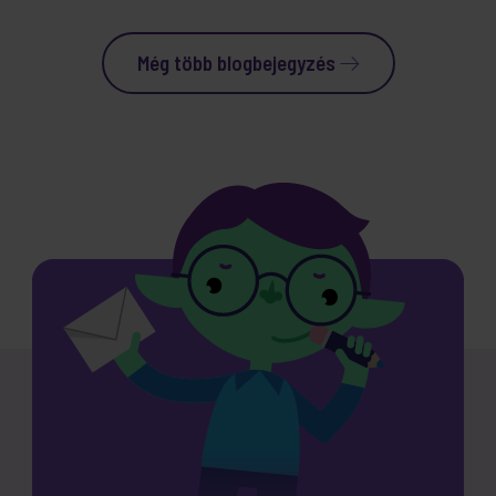
Még több blogbejegyzés