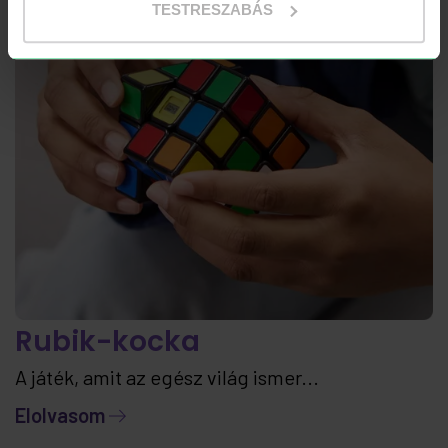
TESTRESZABÁS
Rubik-kocka
A játék, amit az egész világ ismer...
Elolvasom