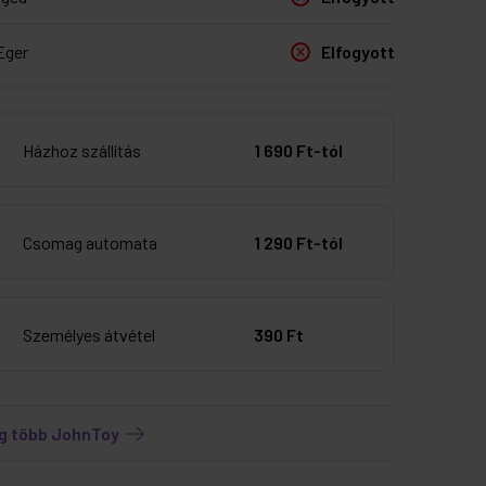
Eger
Elfogyott
Házhoz szállítás
1 690 Ft-tól
Csomag automata
1 290 Ft-tól
Személyes átvétel
390 Ft
g több JohnToy