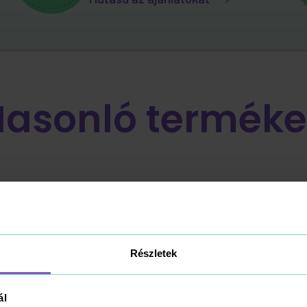
Hasonló terméke
Részletek
ál