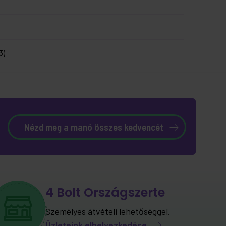
3)
Nézd meg a manó összes kedvencét
4 Bolt Országszerte
Személyes átvételi lehetőséggel.
Üzleteink elhelyezkedése