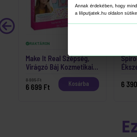
Annak érdekében, hogy mind
a liliputjatek.hu oldalon süti
RAKTÁRON
RAKT
Make It Real Szépség,
Spiro
Virágzó Báj Kozmetikai
Éksz
Szett
8 995 Ft
6 390
Kosárba
6 699 Ft
E