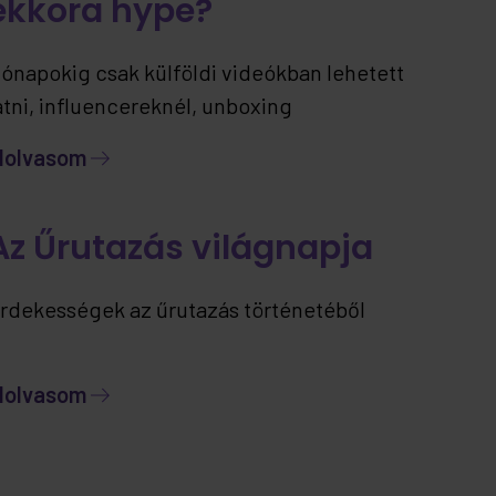
ekkora hype?
ónapokig csak külföldi videókban lehetett
átni, influencereknél, unboxing
artalmakban… most viszont már itthon is
lolvasom
lérhető – ráadásul jelenleg kizárólag nálunk.
Az Űrutazás világnapja
rdekességek az űrutazás történetéből
lolvasom