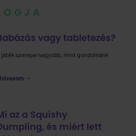
BLOGJA
Babázás vagy tabletezés?
 játék szerepe nagyobb, mint gondolnánk
lolvasom
Mi az a Squishy
Dumpling, és miért lett