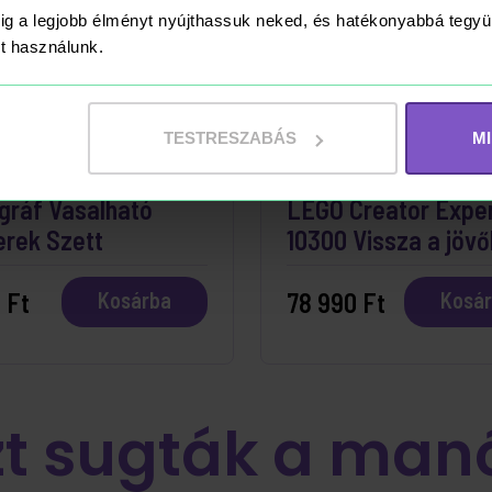
ig a legjobb élményt nyújthassuk neked, és hatékonyabbá teg
ket használunk.
TESTRESZABÁS
M
ÁRON
RAKTÁRON
gráf Vasalható
LEGO Creator Expe
erek Szett
10300 Vissza a jöv
időgép
 Ft
78 990 Ft
Kosárba
Kosá
zt sugták a man