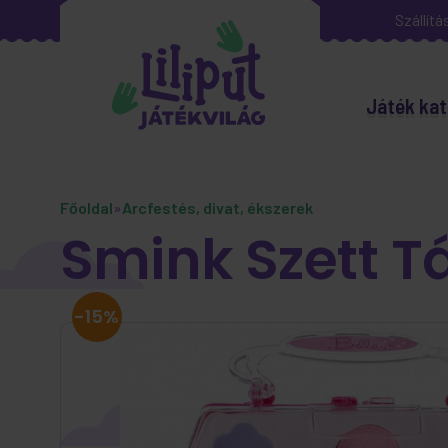
Szállítá
Játék kat
Főoldal
»
Arcfestés, divat, ékszerek
Smink Szett 
-15%