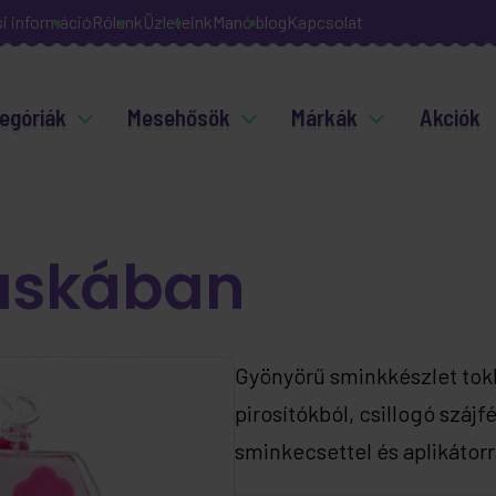
si információ
Rólunk
Üzleteink
Manó blog
Kapcsolat
egóriák
Mesehősök
Márkák
Akciók
Táskában
Gyönyörű sminkkészlet tokb
pirosítókból, csillogó szájf
sminkecsettel és aplikátorr