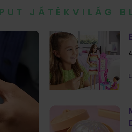
IPUT JÁTÉKVILÁG 
A
E