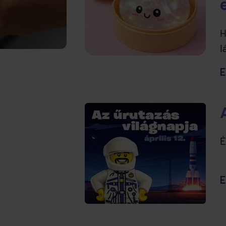
H
l
t
E
e
É
E