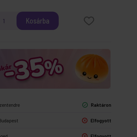
Kosárba
zentendre
Raktáron
Budapest
Elfogyott
eged
Elfogyott