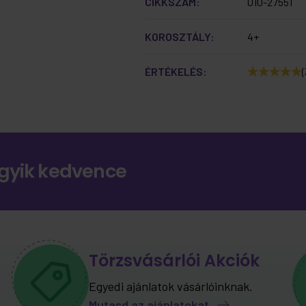
CIKKSZÁM:
010-27551
KOROSZTÁLY:
4+
ÉRTÉKELÉS:
(
gyik kedvence
Törzsvásárlói Akciók
Egyedi ajánlatok vásárlóinknak.
Mutasd az ajánlatokat