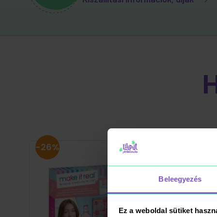
-26%
Beleegyezés
Ez a weboldal sütiket haszn