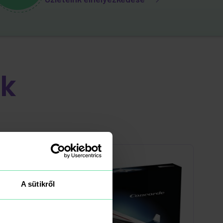
k
A sütikről