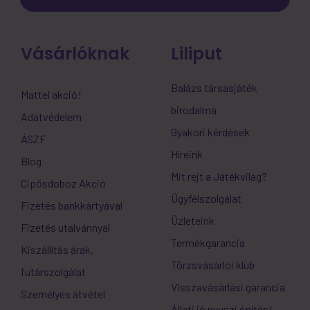
Vásárlóknak
Liliput
Balázs társasjáték
Mattel akció!
birodalma
Adatvédelem
Gyakori kérdések
ÁSZF
Híreink
Blog
Mit rejt a Játékvilág?
Cipősdoboz Akció
Ügyfélszolgálat
Fizetés bankkártyával
Üzleteink
Fizetés utalvánnyal
Termékgarancia
Kiszállítás árak,
Törzsvásárlói klub
futárszolgálat
Visszavásárlási garancia
Személyes átvétel
Állati jó nyuszi építés!