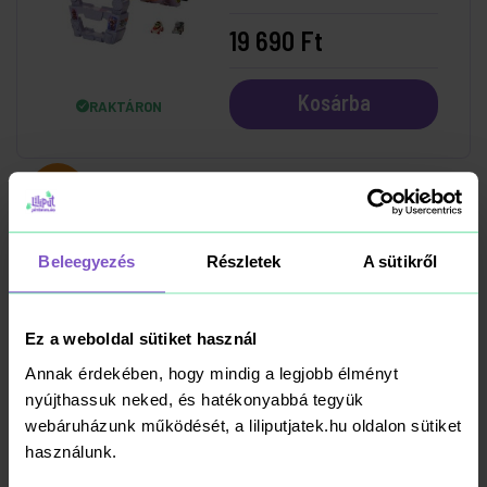
19 690 Ft
Kosárba
RAKTÁRON
-15%
Matchbox Irányító
Központ
Beleegyezés
Részletek
A sütikről
18 999 Ft
22 390 Ft
Ez a weboldal sütiket használ
Annak érdekében, hogy mindig a legjobb élményt
Kosárba
RAKTÁRON
nyújthassuk neked, és hatékonyabbá tegyük
webáruházunk működését, a liliputjatek.hu oldalon sütiket
használunk.
-19%