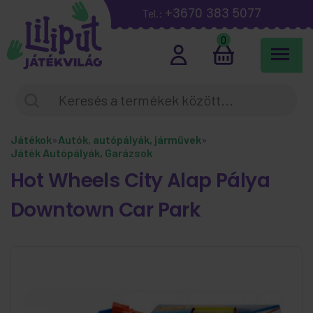
+3670 383 5077
Tel.:
0
Játékok
»
Autók, autópályák, járművek
»
Játék Autópályák, Garázsok
Hot Wheels City Alap Pálya
Downtown Car Park