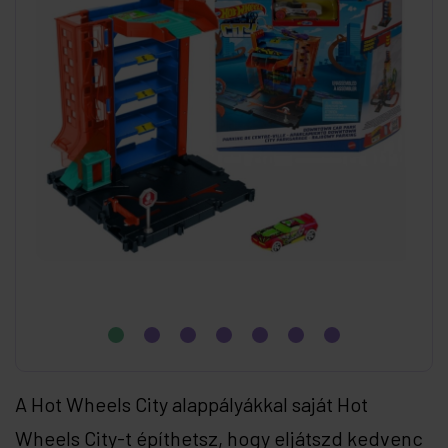
A Hot Wheels City alappályákkal saját Hot
Wheels City-t építhetsz, hogy eljátszd kedvenc