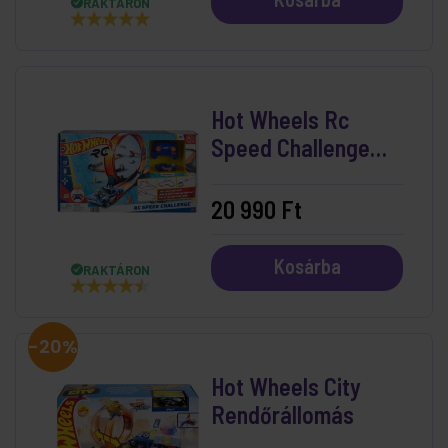
RAKTÁRON
Hot Wheels Rc
Speed Challenge
Pálya Távirányítós
Kisautóval
20 990 Ft
Kosárba
RAKTÁRON
-20%
Hot Wheels City
Rendőrállomás