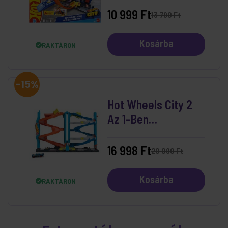
10 999 Ft
13 790 Ft
Kosárba
RAKTÁRON
-15%
Hot Wheels City 2
Az 1-Ben
Versenytorony
16 998 Ft
20 090 Ft
Kosárba
RAKTÁRON