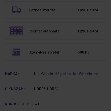
Házhoz szállítás
1 690 Ft-tól
Csomag automata
1 290 Ft-tól
Személyes átvétel
390 Ft
MÁRKA:
Hot Wheels
Még több Hot Wheels
CIKKSZÁM:
HDR28-HDR24
KOROSZTÁLY:
4+