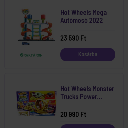
Hot Wheels Mega
Autómosó 2022
23 590 Ft
Kosárba
RAKTÁRON
Hot Wheels Monster
Trucks Power
Smasher Hajsza
Pályaszett
20 990 Ft