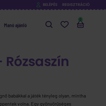
BELÉPÉS
REGISZTRÁCIÓ
0
Manó ajánló
 Rózsaszín
nő babákkal a játék tényleg olyan, mintha
ppentek volna. Egy gyönyörűséges