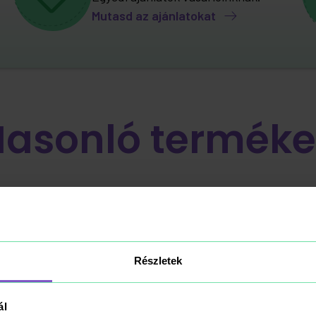
Mutasd az ajánlatokat
Hasonló terméke
-25%
Részletek
ál