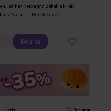
ejű, színes hercegnő babák a királyi
elnek és a s ...
Részletek
Kosárba
zentendre
Raktáron