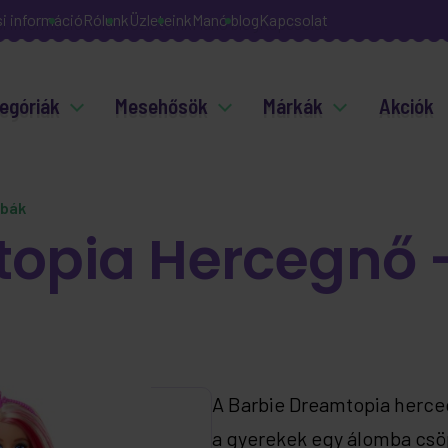
si információ
Rólunk
Üzleteink
Manó blog
Kapcsolat
egóriák
Mesehősök
Márkák
Akciók
abák
opia Hercegnő -
A Barbie Dreamtopia herceg
a gyerekek egy álomba csö