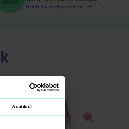
Üzleteink elhelyezkedése
k
-25%
A sütikről