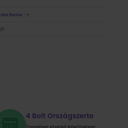
több Barbie
07
4 Bolt Országszerte
Személyes átvételi lehetőséggel.