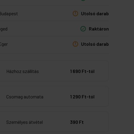
Budapest
Utolsó darab
eged
Raktáron
Eger
Utolsó darab
Házhoz szállítás
1 690 Ft-tól
Csomag automata
1 290 Ft-tól
Személyes átvétel
390 Ft