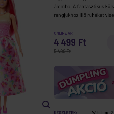
álomba. A fantasztikus küls
rangjukhoz illő ruhákat vis
ONLINE ÁR
4 499 Ft
5 490 Ft
KÉSZLETEK:
Webshop - S