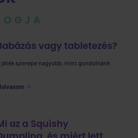
BLOGJA
Babázás vagy tabletezés?
 játék szerepe nagyobb, mint gondolnánk
lolvasom
Mi az a Squishy
Dumpling, és miért lett