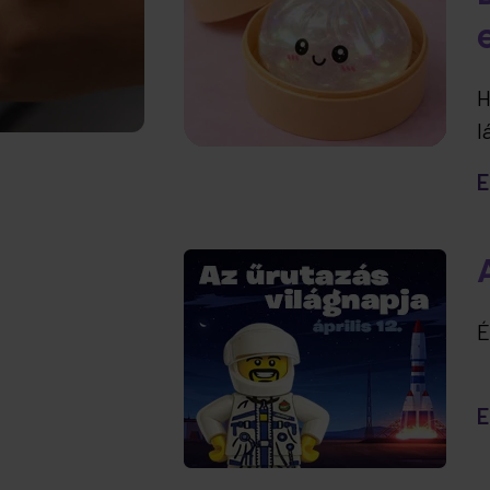
H
l
t
E
e
É
E