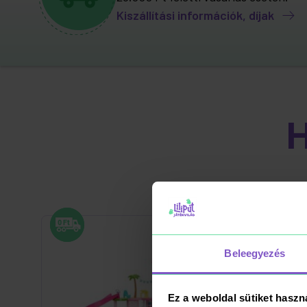
Kiszállítási információk, díjak
Beleegyezés
Ez a weboldal sütiket haszn