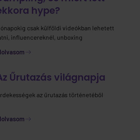
ekkora hype?
ónapokig csak külföldi videókban lehetett
átni, influencereknél, unboxing
artalmakban… most viszont már itthon is
lolvasom
lérhető – ráadásul jelenleg kizárólag nálunk.
Az Űrutazás világnapja
rdekességek az űrutazás történetéből
lolvasom