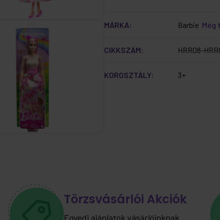
MÁRKA:
Barbie
Még 
CIKKSZÁM:
HRR08-HRR
KOROSZTÁLY:
3+
Törzsvásárlói Akciók
Egyedi ajánlatok vásárlóinknak.