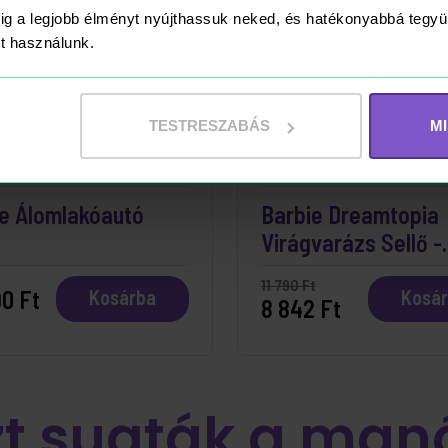
ig a legjobb élményt nyújthassuk neked, és hatékonyabbá teg
ket használunk.
TESTRESZABÁS
M
ÁRON
RAKTÁRON
e Álomlakóautó
Barbie Dreamtopia
Virágvarázs Sellő -
Malibu
11 790 Ft
0 Ft
Kosárba
Kosá
8 842 Ft
zt sugták a man