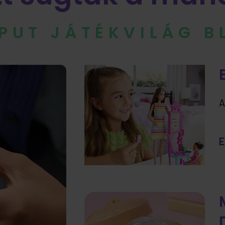
IPUT JÁTÉKVILÁG 
A
E