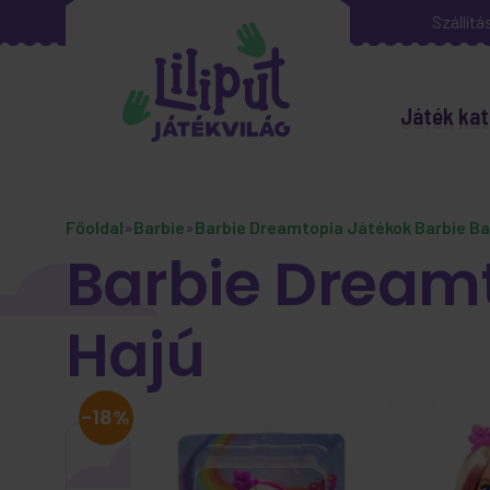
Szállítá
Játék kat
Főoldal
»
Barbie
»
Barbie Dreamtopia Játékok Barbie B
Barbie Dreamt
Hajú
-18%