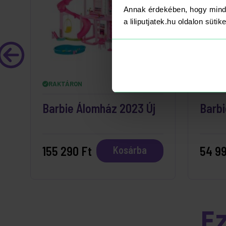
Annak érdekében, hogy mind
a liliputjatek.hu oldalon süti
RAKTÁRON
RAKT
Barbie Álomház 2023 Új
Barbi
155 290 Ft
54 99
Kosárba
E