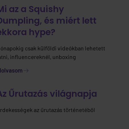
Mi az a Squishy
Dumpling, és miért lett
ekkora hype?
ónapokig csak külföldi videókban lehetett
átni, influencereknél, unboxing
artalmakban… most viszont már itthon is
lolvasom
lérhető – ráadásul jelenleg kizárólag nálunk.
Az Űrutazás világnapja
rdekességek az űrutazás történetéből