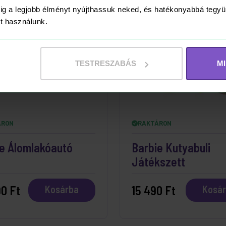
ig a legjobb élményt nyújthassuk neked, és hatékonyabbá teg
ket használunk.
TESTRESZABÁS
M
ÁRON
RAKTÁRON
e Álomlakóautó
Barbie Kutyabuli
Játékszett
0 Ft
15 490 Ft
Kosárba
Kosá