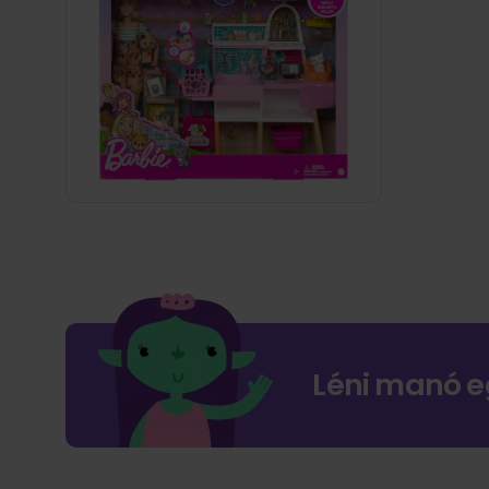
Léni manó e