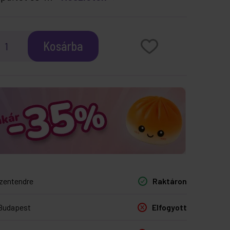
Kosárba
zentendre
Raktáron
Budapest
Elfogyott