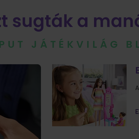
zt sugták a man
IPUT JÁTÉKVILÁG 
A
E