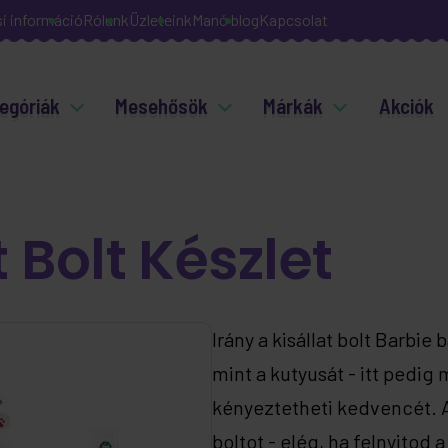
si információ
Rólunk
Üzleteink
Manó blog
Kapcsolat
egóriák
Mesehősök
Márkák
Akciók
 Bolt Készlet
Irány a kisállat bolt Barbie
mint a kutyusát - itt pedig
kényeztetheti kedvencét. A 
boltot - elég, ha felnyitod 