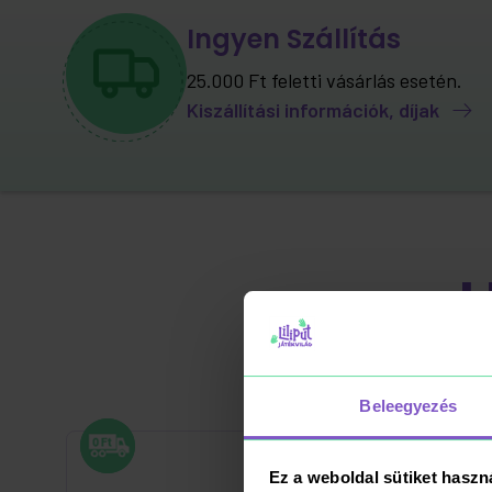
Ingyen Szállítás
25.000 Ft feletti vásárlás esetén.
Kiszállítási információk, díjak
Beleegyezés
Ez a weboldal sütiket haszn