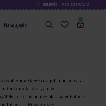
BELÉPÉS
REGISZTRÁCIÓ
0
Manó ajánló
 babával! Barbie kevés dogot imád annyira,
 mindent megtalálhat, amivel
játékszettel pillanatok alatt kinyithatod a
a pultot és ...
Részletek