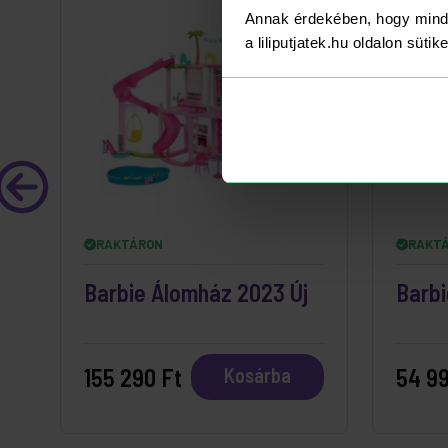
Annak érdekében, hogy mind
a liliputjatek.hu oldalon süti
RAKTÁRON
RAKT
Barbie Álomház 2023 Új
Barbi
155 290 Ft
54 99
Kosárba