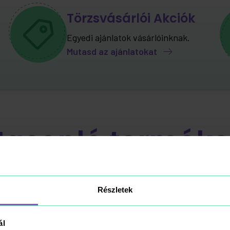
Törzsvásárlói Akciók
Egyedi ajánlatok vásárlóinknak.
Mutasd az ajánlatokat
Hasonló terméke
Részletek
ál