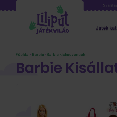
Szállítá
Játék kat
Főoldal
»
Barbie
»
Barbie kiskedvencek
Barbie Kisállat