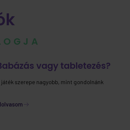
ók
BLOGJA
Babázás vagy tabletezés?
 játék szerepe nagyobb, mint gondolnánk
lolvasom