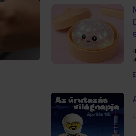
H
l
t
E
e
É