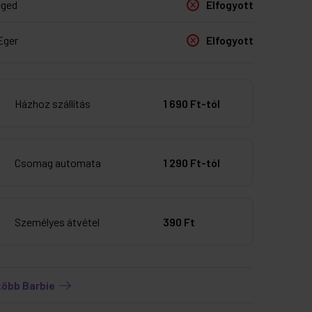
eged
Elfogyott
Eger
Elfogyott
Házhoz szállítás
1 690 Ft-tól
Csomag automata
1 290 Ft-tól
Személyes átvétel
390 Ft
több Barbie