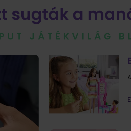
zt sugták a man
IPUT JÁTÉKVILÁG 
A
E