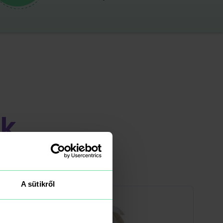
k
A sütikről
-