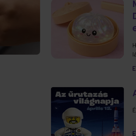
H
l
t
E
e
É
E