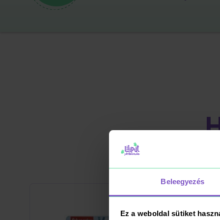
Beleegyezés
Ez a weboldal sütiket haszn