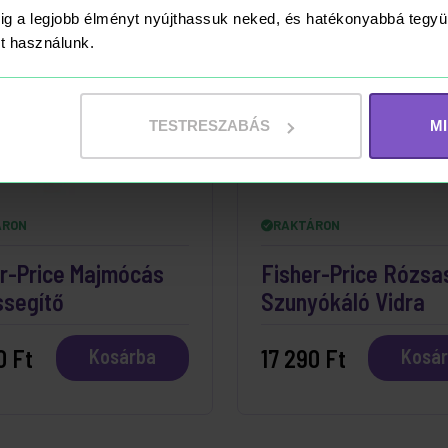
ig a legjobb élményt nyújthassuk neked, és hatékonyabbá teg
ket használunk.
TESTRESZABÁS
M
ÁRON
RAKTÁRON
r-Price Majmócás
Fisher-Price Rózsa
ssegítő
Szunyókáló Vidra
0 Ft
17 290 Ft
Kosárba
Kosá