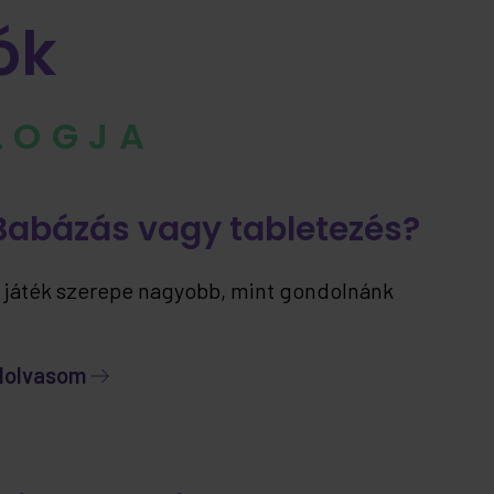
ók
BLOGJA
Babázás vagy tabletezés?
 játék szerepe nagyobb, mint gondolnánk
lolvasom