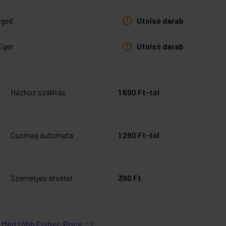
eged
Utolsó darab
Eger
Utolsó darab
Házhoz szállítás
1 690 Ft-tól
Csomag automata
1 290 Ft-tól
Személyes átvétel
390 Ft
e
Még több Fisher-Price