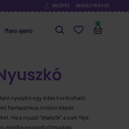
BELÉPÉS
REGISZTRÁCIÓ
0
Manó ajánló
 Nyuszkó
ltató nyuszkó egy édes hordozható
 ami fantasztikus módon képes
t. Ha a nyuszi "elalszik" a cuki feje
gy, mintha nyugodt ritmusban