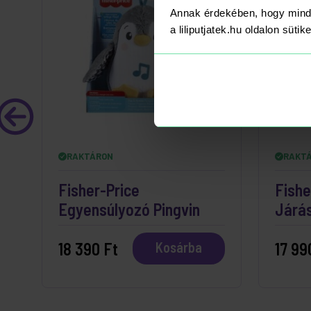
Annak érdekében, hogy mind
a liliputjatek.hu oldalon süti
RAKTÁRON
RAKT
Fisher-Price
Fishe
Egyensúlyozó Pingvin
Járá
18 390 Ft
17 99
Kosárba