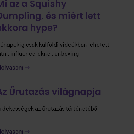
Mi az a Squishy
Dumpling, és miért lett
ekkora hype?
ónapokig csak külföldi videókban lehetett
átni, influencereknél, unboxing
artalmakban… most viszont már itthon is
lolvasom
lérhető – ráadásul jelenleg kizárólag nálunk.
Az Űrutazás világnapja
rdekességek az űrutazás történetéből
lolvasom