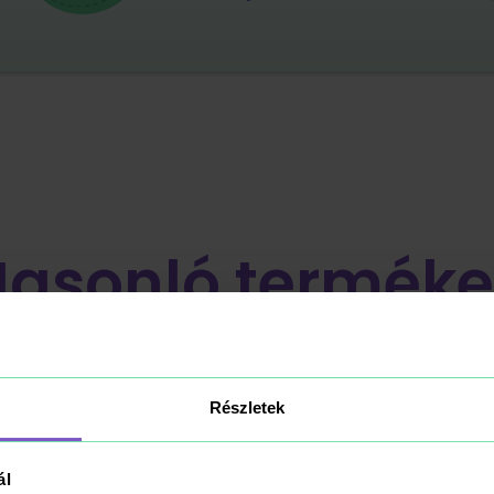
Hasonló terméke
Részletek
ál