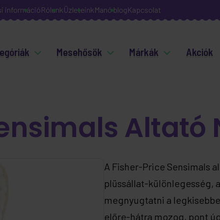
si információ
Rólunk
Üzleteink
Manó blog
Kapcsolat
egóriák
Mesehősök
Márkák
Akciók
Sensimals Altató
A Fisher-Price Sensimals a
plüssállat-különlegesség,
megnyugtatni a legkisebbeke
előre-hátra mozog, pont ú