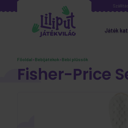
Szállítá
Játék kat
Főoldal
»
Bébijátékok
»
Bébi plüssök
Fisher-Price 