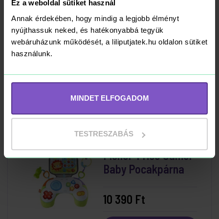
Ez a weboldal sütiket használ
-11%
Annak érdekében, hogy mindig a legjobb élményt
Fisher-Price
nyújthassuk neked, és hatékonyabbá tegyük
Sensimals
webáruházunk működését, a liliputjatek.hu oldalon sütiket
Szunyókáló vidra
használunk.
14 699 Ft
16 590 Ft
Kosárba
MINDET ELFOGADOM
RAKTÁRON
TESTRESZABÁS
Fisher-Price Gamer
Baby Pocakpárna
10 390 Ft