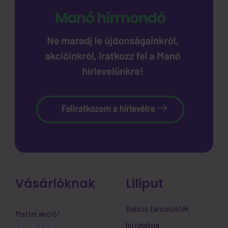
Vásárlóknak
Liliput
Balázs társasjáték
Mattel akció!
birodalma