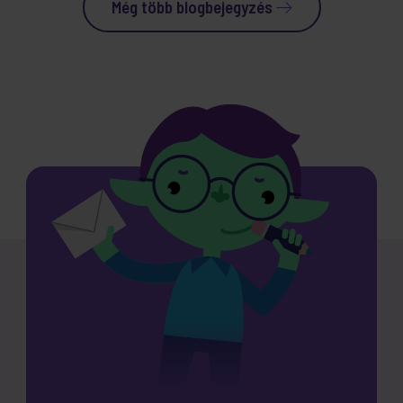
Még több blogbejegyzés