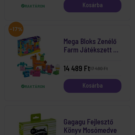
Kosárba
RAKTÁRON
-17%
Mega Bloks Zenélő
Farm Játékszett 40
db-os
14 489 Ft
17 490 Ft
Kosárba
RAKTÁRON
Gagagu Fejlesztő
Könyv Mosómedve