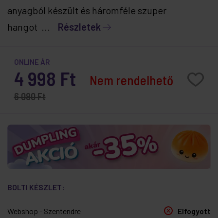
anyagból készült és háromféle szuper
hangot ...
Részletek
ONLINE ÁR
4 998 Ft
Nem rendelhető
6 090 Ft
BOLTI KÉSZLET:
Webshop - Szentendre
Elfogyott