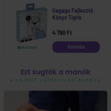
Gagagu Fejlesztő
Könyv Tigris
4 790 Ft
Kosárba
RAKTÁRON
Ezt sugták a manók
A LILIPUT JÁTÉKVILÁG BLOGJA