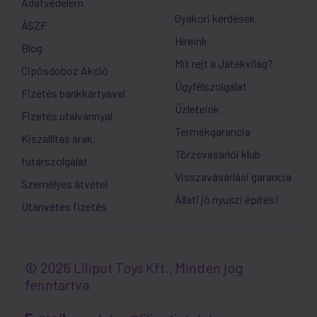
Adatvédelem
Gyakori kérdések
ÁSZF
Híreink
Blog
Mit rejt a Játékvilág?
Cipősdoboz Akció
Ügyfélszolgálat
Fizetés bankkártyával
Üzleteink
Fizetés utalvánnyal
Termékgarancia
Kiszállítás árak,
Törzsvásárlói klub
futárszolgálat
Visszavásárlási garancia
Személyes átvétel
Állati jó nyuszi építés!
Utánvétes fizetés
© 2026 Liliput Toys Kft., Minden jog
fenntartva