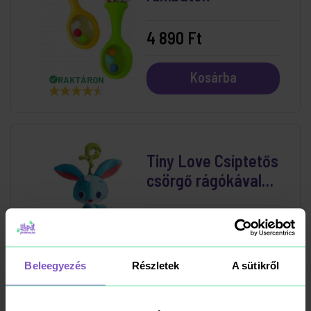
4 890 Ft
Kosárba
RAKTÁRON
Tiny Love Csíptetős
csörgő rágókával
Thomas, a nyuszi
4 890 Ft
Kosárba
RAKTÁRON
Beleegyezés
Részletek
A sütikről