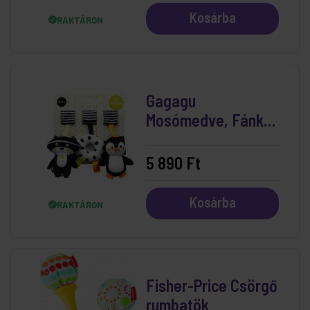
Kosárba
RAKTÁRON
Gagagu
Mosómedve, Fánk,
Pingvin Logó Plüss
5 890 Ft
Kosárba
RAKTÁRON
Fisher-Price Csörgő
rumbatök