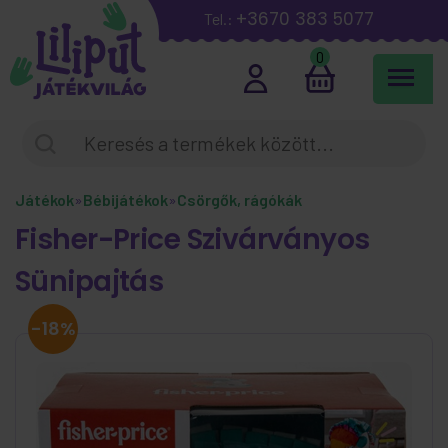
+3670 383 5077
Tel.:
0
Játékok
»
Bébijátékok
»
Csörgők, rágókák
Fisher-Price Szivárványos
Sünipajtás
-18%