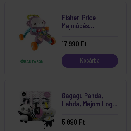
Fisher-Price
Majmócás
Járássegítő
17 990 Ft
Kosárba
RAKTÁRON
Gagagu Panda,
Labda, Majom Logó
Plüss
5 890 Ft