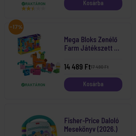
Kosárba
RAKTÁRON
-17%
Mega Bloks Zenélő
Farm Játékszett 40
db-os
14 489 Ft
17 490 Ft
Kosárba
RAKTÁRON
Fisher-Price Daloló
Mesekönyv (2026.)