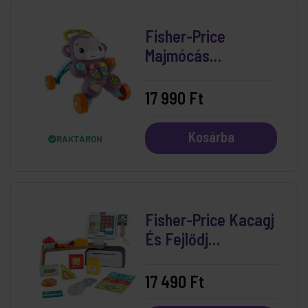
Fisher-Price
Majmócás
Járássegítő
17 990 Ft
Kosárba
RAKTÁRON
Fisher-Price Kacagj
És Fejlődj
Pénztárgép
17 490 Ft