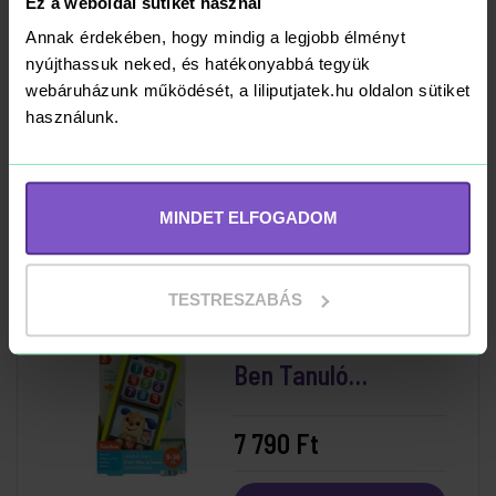
-11%
Ez a weboldal sütiket használ
Annak érdekében, hogy mindig a legjobb élményt
Fisher-Price
nyújthassuk neked, és hatékonyabbá tegyük
Sensimals
webáruházunk működését, a liliputjatek.hu oldalon sütiket
Szunyókáló vidra
használunk.
14 699 Ft
16 590 Ft
Kosárba
RAKTÁRON
MINDET ELFOGADOM
TESTRESZABÁS
Fisher-Price 2 Az 1-
Ben Tanuló
Okostelefon
7 790 Ft