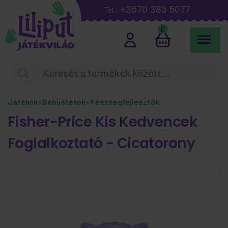
+3670 383 5077
Tel.:
0
Játékok
»
Bébijátékok
»
Készségfejlesztők
Fisher-Price Kis Kedvencek
Foglalkoztató - Cicatorony