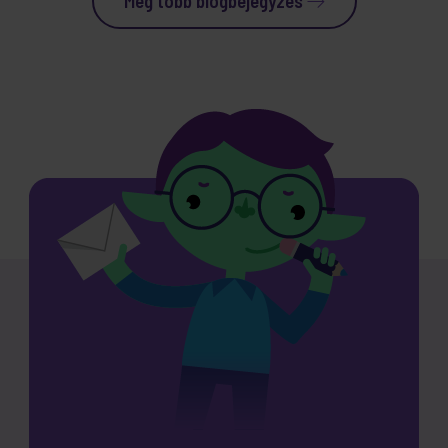
Még több blogbejegyzés