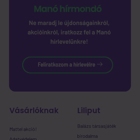
Vásárlóknak
Liliput
Balázs társasjáték
Mattel akció!
birodalma
Adatvédelem