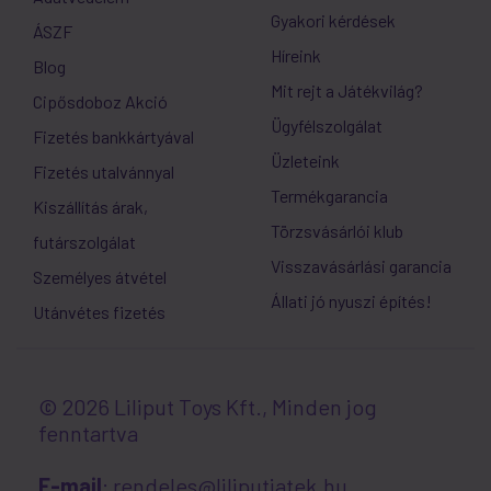
Gyakori kérdések
ÁSZF
Híreink
Blog
Mit rejt a Játékvilág?
Cipősdoboz Akció
Ügyfélszolgálat
Fizetés bankkártyával
Üzleteink
Fizetés utalvánnyal
Termékgarancia
Kiszállítás árak,
Törzsvásárlói klub
futárszolgálat
Visszavásárlási garancia
Személyes átvétel
Állati jó nyuszi építés!
Utánvétes fizetés
© 2026 Liliput Toys Kft., Minden jog
fenntartva
E-mail
: rendeles@liliputjatek.hu