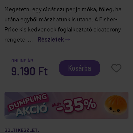
Megetetni egy cicát szuper jó móka, főleg, ha
utána egyből mászhatunk is utána. A Fisher-
Price kis kedvencek foglalkoztató cicatorony
rengete ...
Részletek
ONLINE ÁR
9.190 Ft
Kosárba
BOLTI KÉSZLET: