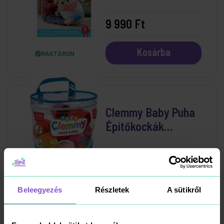
9 990 Ft
Kosárba
RAKTÁRON
Clemmy Baby Puha
Építőkockák
Táskában 40 db-os
9 390 Ft
Kosárba
RAKTÁRON
Beleegyezés
Részletek
A sütikről