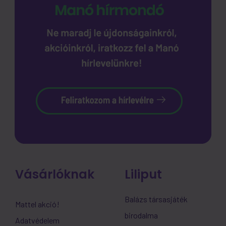
Vásárlóknak
Liliput
Balázs társasjáték
Mattel akció!
birodalma
Adatvédelem