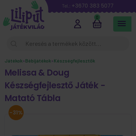
+3670 383 5077
Tel.:
0
Játékok
»
Bébijátékok
»
Készségfejlesztők
Melissa & Doug
Készségfejlesztő Játék -
Matató Tábla
-31%