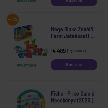
Kosárba
RAKTÁRON
-17%
Mega Bloks Zenélő
Farm Játékszett 40
db-os
14 489 Ft
17 490 Ft
Kosárba
RAKTÁRON
Fisher-Price Daloló
Mesekönyv (2026.)