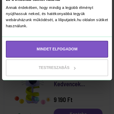
Fisher-Price
Annak érdekében, hogy mindig a legjobb élményt
nyújthassuk neked, és hatékonyabbá tegyük
Sensimals
webáruházunk működését, a liliputjatek.hu oldalon sütiket
Szunyókáló vidra
használunk.
14 699 Ft
16 590 Ft
Kosárba
RAKTÁRON
MINDET ELFOGADOM
TESTRESZABÁS
Fisher-Price Kis
Kedvencek
Foglalkoztató -
Cicatorony
9 190 Ft