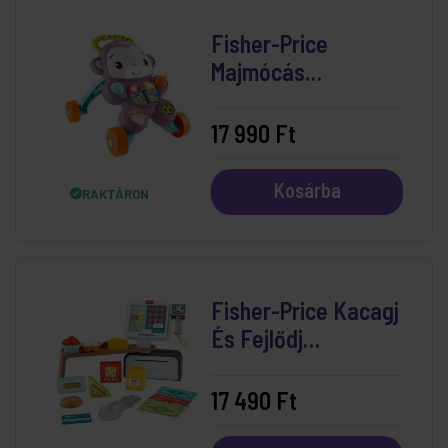
Fisher-Price
Majmócás
Járássegítő
17 990 Ft
Kosárba
RAKTÁRON
Fisher-Price Kacagj
És Fejlődj
Pénztárgép
17 490 Ft