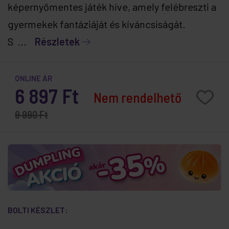
képernyőmentes játék híve, amely felébreszti a
gyermekek fantáziáját és kíváncsiságát.
S ...
Részletek
ONLINE ÁR
6 897 Ft
Nem rendelhető
9 990 Ft
BOLTI KÉSZLET: