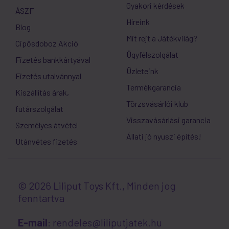
Gyakori kérdések
ÁSZF
Híreink
Blog
Mit rejt a Játékvilág?
Cipősdoboz Akció
Ügyfélszolgálat
Fizetés bankkártyával
Üzleteink
Fizetés utalvánnyal
Termékgarancia
Kiszállítás árak,
Törzsvásárlói klub
futárszolgálat
Visszavásárlási garancia
Személyes átvétel
Állati jó nyuszi építés!
Utánvétes fizetés
© 2026 Liliput Toys Kft., Minden jog
fenntartva
E-mail
: rendeles@liliputjatek.hu