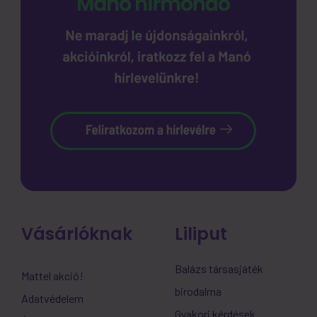
Vásárlóknak
Liliput
Balázs társasjáték
Mattel akció!
birodalma
Adatvédelem
Gyakori kérdések