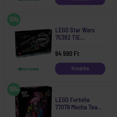
LEGO Star Wars
75382 TIE
elfogóvadász™
94 990 Ft
Kosárba
RAKTÁRON
LEGO Fortnite
77078 Mecha Team
Leader