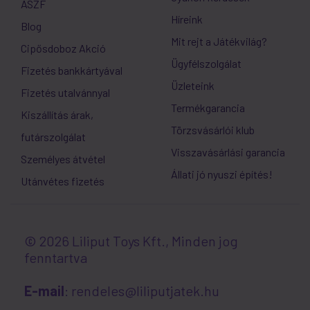
ÁSZF
Híreink
Blog
Mit rejt a Játékvilág?
Cipősdoboz Akció
Ügyfélszolgálat
Fizetés bankkártyával
Üzleteink
Fizetés utalvánnyal
Termékgarancia
Kiszállítás árak,
Törzsvásárlói klub
futárszolgálat
Visszavásárlási garancia
Személyes átvétel
Állati jó nyuszi építés!
Utánvétes fizetés
© 2026 Liliput Toys Kft., Minden jog
fenntartva
E-mail
: rendeles@liliputjatek.hu