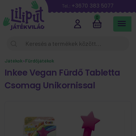
+3670 383 5077
Tel.:
0
Játékok
»
Fürdőjátékok
Inkee Vegan Fürdő Tabletta
Csomag Unikornissal