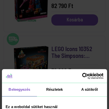
82 790 Ft
Kosárba
RAKTÁRON
LEGO Icons 10352
The Simpsons:
Krusty Burger
79 990 Ft
Kosárba
RAKTÁRON
Beleegyezés
Részletek
A sütikről
Ez a weboldal sütiket használ