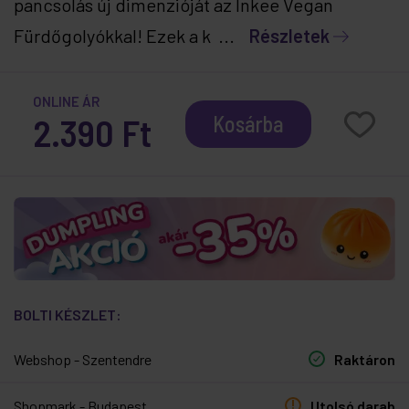
pancsolás új dimenzióját az Inkee Vegan
Fürdőgolyókkal! Ezek a k ...
Részletek
ONLINE ÁR
2.390 Ft
Kosárba
BOLTI KÉSZLET:
Webshop - Szentendre
Raktáron
Shopmark - Budapest
Utolsó darab