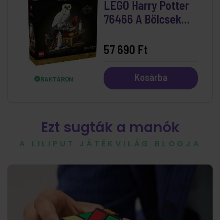
LEGO Harry Potter
76466 A Bölcsek
Köve – Gyűjtői
Kiadás
57 690 Ft
Kosárba
RAKTÁRON
Ezt sugták a manók
A LILIPUT JÁTÉKVILÁG BLOGJA