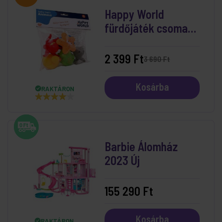
Happy World
fürdőjáték csomag
- tengeri állatok
2 399 Ft
3 690 Ft
Kosárba
RAKTÁRON
Barbie Álomház
2023 Új
155 290 Ft
Kosárba
RAKTÁRON