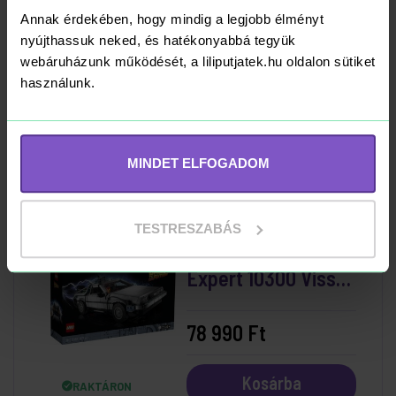
LEGO Technic 42141
Annak érdekében, hogy mindig a legjobb élményt
McLaren Formula 1™
nyújthassuk neked, és hatékonyabbá tegyük
webáruházunk működését, a liliputjatek.hu oldalon sütiket
versenyautó
használunk.
75 490 Ft
Kosárba
RAKTÁRON
MINDET ELFOGADOM
TESTRESZABÁS
LEGO Creator
Expert 10300 Vissza
a jövőbe időgép
78 990 Ft
Kosárba
RAKTÁRON