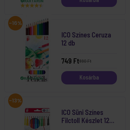
RAKTÁRON
-16%
ICO Színes Ceruza
12 db
749 Ft
890 Ft
Kosárba
RAKTÁRON
-13%
ICO Süni Színes
Filctoll Készlet 12
db-os