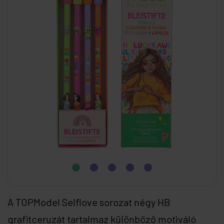
A TOPModel Selflove sorozat négy HB
grafitceruzát tartalmaz különböző motiváló