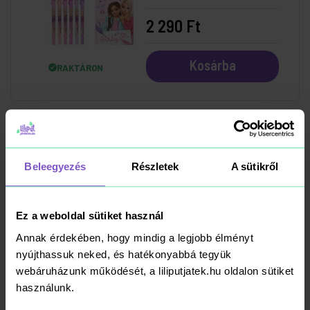
db-os
2 290 Ft
Kosárba
RAKTÁRON
ICO Kétvégű Színes
Ceruza 12 db
Beleegyezés
Részletek
A sütikről
Háromszögletű
1 150 Ft
Ez a weboldal sütiket használ
Annak érdekében, hogy mindig a legjobb élményt
Kosárba
RAKTÁRON
nyújthassuk neked, és hatékonyabbá tegyük
webáruházunk működését, a liliputjatek.hu oldalon sütiket
használunk.
-13%