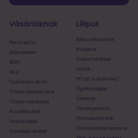
Vásárlóknak
Liliput
Balázs társasjáték
Mattel akció!
birodalma
Adatvédelem
Gyakori kérdések
ÁSZF
Híreink
Blog
Mit rejt a Játékvilág?
Cipősdoboz Akció
Ügyfélszolgálat
Fizetés bankkártyával
Üzleteink
Fizetés utalvánnyal
Termékgarancia
Kiszállítás árak,
Törzsvásárlói klub
futárszolgálat
Visszavásárlási garancia
Személyes átvétel
Állati jó nyuszi építés!