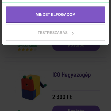
ICO színes tempera
12x12 ml
MINDET ELFOGADOM
2 599 Ft
2 990 Ft
TESTRESZABÁS
Kosárba
RAKTÁRON
ICO Hegyezőgép
2 390 Ft
Kosárba