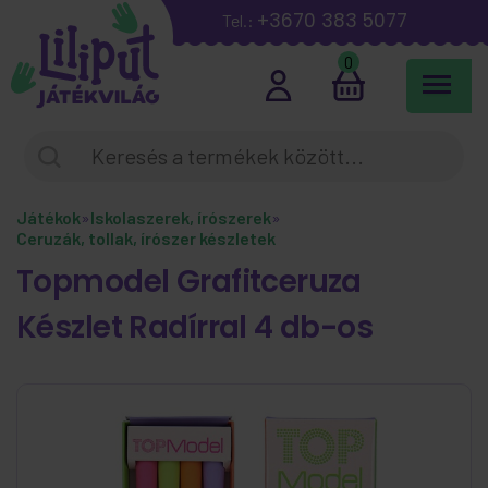
+3670 383 5077
Tel.:
0
Játékok
»
Iskolaszerek, írószerek
»
Ceruzák, tollak, írószer készletek
Topmodel Grafitceruza
Készlet Radírral 4 db-os