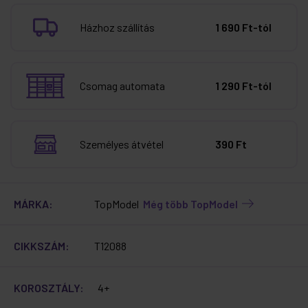
Házhoz szállítás
1 690 Ft-tól
Csomag automata
1 290 Ft-tól
Személyes átvétel
390 Ft
MÁRKA:
TopModel
Még több TopModel
CIKKSZÁM:
T12088
KOROSZTÁLY:
4+