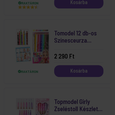
Kosárba
RAKTÁRON
Tomodel 12 db-os
Színesceurza
Készlet (Candy)
2 290 Ft
Kosárba
RAKTÁRON
Topmodel Girly
Zseléstoll Készlet 6