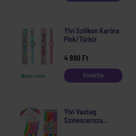
Ylvi Szilikon Karóra
Pink/Türkiz
4 890 Ft
Kosárba
RAKTÁRON
Ylvi Vastag
Színesceruza
Készlet Kétoldalú 6