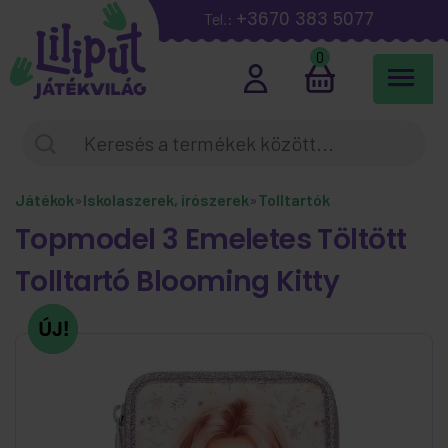
+3670 383 5077
Tel.:
0
Játékok
»
Iskolaszerek, írószerek
»
Tolltartók
Topmodel 3 Emeletes Töltött
Tolltartó Blooming Kitty