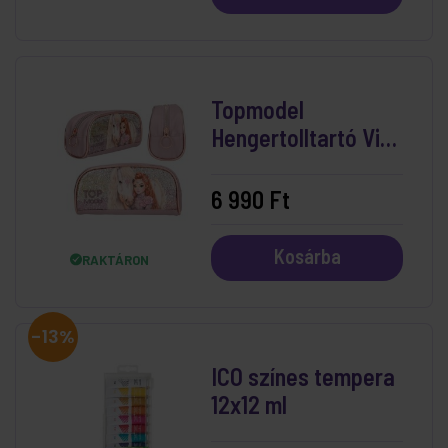
Topmodel
Hengertolltartó Viva
Violet
6 990 Ft
Kosárba
RAKTÁRON
-13%
ICO színes tempera
12x12 ml