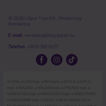
© 2026 Liliput Toys Kft., Minden jog
fenntartva
E-mail
: rendeles@liliputjatek.hu
Telefon
: +3670 383 5077
A LEGO, a LEGO logó, a Minifigure, a DUPLO, a DUPLO
logó, a NINJAGO, a NINJAGO logó, a FRIENDS logó, a
HIDDEN SIDE logó, a MINIFIGURES logó, a MINDSTORMS,
a MINDSTORMS logó, a VIDIYO, a NEXO KNIGHTS és a
NEXO KNIGHTS logó a LEGO Group védjegyei. Engedéllyel