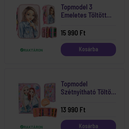
Topmodel 3
Emeletes Töltött
Tolltartó Capybara
15 990 Ft
Kosárba
RAKTÁRON
Topmodel
Szétnyitható Töltött
Tolltartó Girl Power
13 990 Ft
Kosárba
RAKTÁRON