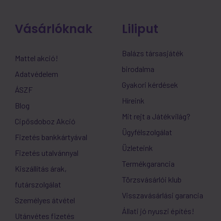
Vásárlóknak
Liliput
Balázs társasjáték
Mattel akció!
birodalma
Adatvédelem
Gyakori kérdések
ÁSZF
Híreink
Blog
Mit rejt a Játékvilág?
Cipősdoboz Akció
Ügyfélszolgálat
Fizetés bankkártyával
Üzleteink
Fizetés utalvánnyal
Termékgarancia
Kiszállítás árak,
Törzsvásárlói klub
futárszolgálat
Visszavásárlási garancia
Személyes átvétel
Állati jó nyuszi építés!
Utánvétes fizetés