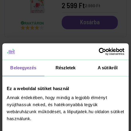
2 599 Ft
2 990 Ft
Kosárba
RAKTÁRON
ICO Hegyezőgép
Beleegyezés
Részletek
A sütikről
2 390 Ft
Ez a weboldal sütiket használ
Annak érdekében, hogy mindig a legjobb élményt
Kosárba
RAKTÁRON
nyújthassuk neked, és hatékonyabbá tegyük
webáruházunk működését, a liliputjatek.hu oldalon sütiket
használunk.