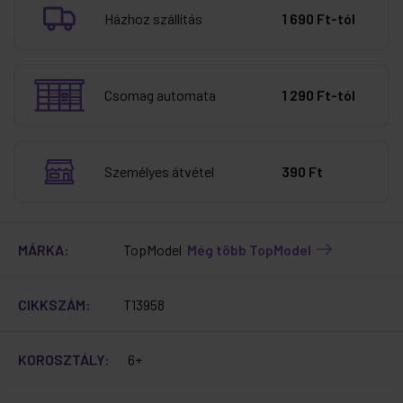
Házhoz szállítás
1 690 Ft-tól
Csomag automata
1 290 Ft-tól
Személyes átvétel
390 Ft
MÁRKA:
TopModel
Még több TopModel
CIKKSZÁM:
T13958
KOROSZTÁLY:
6+