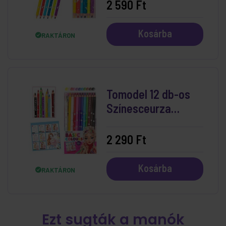
db-os
2 590 Ft
Kosárba
RAKTÁRON
Tomodel 12 db-os
Színesceurza
Készlet (Candy)
2 290 Ft
Kosárba
RAKTÁRON
Ezt sugták a manók