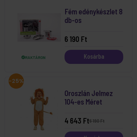
Fém edénykészlet 8
db-os
6 190 Ft
Kosárba
RAKTÁRON
-25%
Oroszlán Jelmez
104-es Méret
4 643 Ft
6 190 Ft