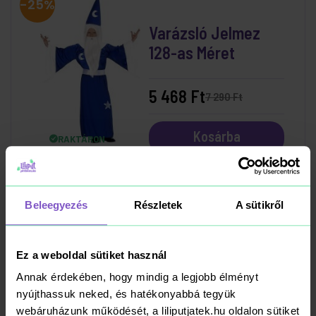
-25%
Varázsló Jelmez
128-as Méret
5 468 Ft
7 290 Ft
Kosárba
RAKTÁRON
-25%
Beleegyezés
Részletek
A sütikről
Tűzoltó Szett
Ez a weboldal sütiket használ
Annak érdekében, hogy mindig a legjobb élményt
4 493 Ft
5 990 Ft
nyújthassuk neked, és hatékonyabbá tegyük
webáruházunk működését, a liliputjatek.hu oldalon sütiket