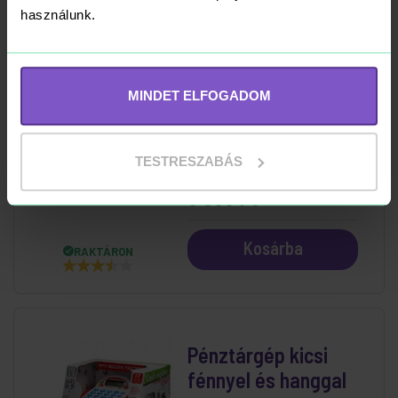
Kosárba
RAKTÁRON
használunk.
MINDET ELFOGADOM
Orvosi készlet
hordtáskában 10
TESTRESZABÁS
db-os
6 390 Ft
Kosárba
RAKTÁRON
Pénztárgép kicsi
fénnyel és hanggal