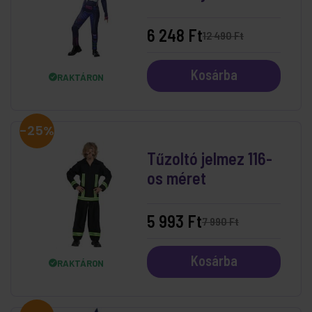
méret
6 248 Ft
12 490 Ft
Kosárba
RAKTÁRON
-25%
Tűzoltó jelmez 116-
os méret
5 993 Ft
7 990 Ft
Kosárba
RAKTÁRON