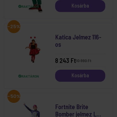
Kosárba
RAKTÁRON
-25%
Katica Jelmez 116-
os
8 243 Ft
10 990 Ft
Kosárba
RAKTÁRON
-50%
Fortnite Brite
Bomber jelmez L