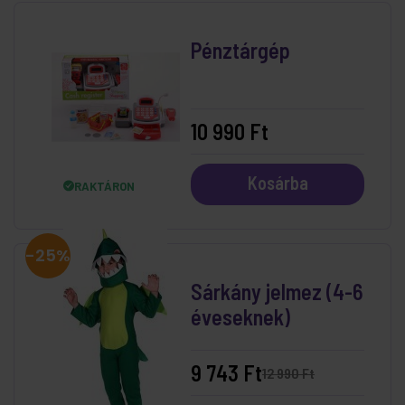
Pénztárgép
10 990 Ft
Kosárba
RAKTÁRON
-25%
Sárkány jelmez (4-6
éveseknek)
9 743 Ft
12 990 Ft