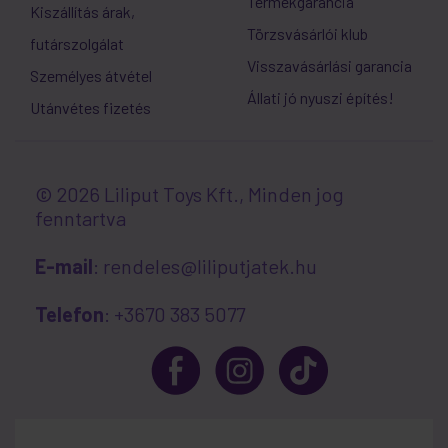
Termékgarancia
Kiszállítás árak,
Törzsvásárlói klub
futárszolgálat
Visszavásárlási garancia
Személyes átvétel
Állati jó nyuszi építés!
Utánvétes fizetés
© 2026 Liliput Toys Kft., Minden jog
fenntartva
E-mail
: rendeles@liliputjatek.hu
Telefon
: +3670 383 5077