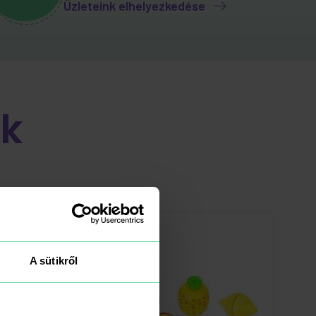
Üzleteink elhelyezkedése
k
A sütikről