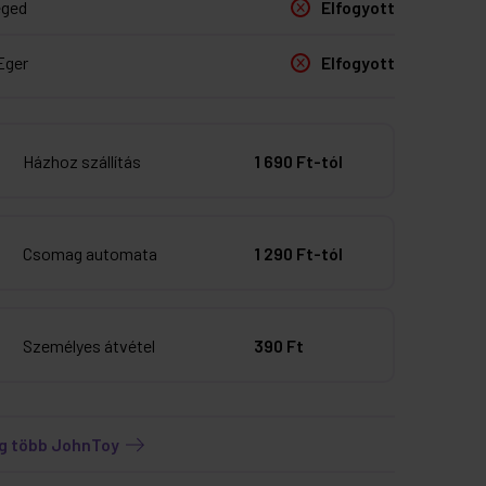
eged
Elfogyott
Eger
Elfogyott
Házhoz szállítás
1 690 Ft-tól
Csomag automata
1 290 Ft-tól
Személyes átvétel
390 Ft
g több JohnToy