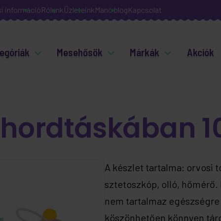
si információ
Rólunk
Üzleteink
Manó blog
Kapcsolat
egóriák
Mesehősök
Márkák
Akciók
t hordtáskában 1
A készlet tartalma: orvosi 
sztetoszkóp, olló, hőmérő.
nem tartalmaz egészségre 
köszönhetően könnyen tárolh