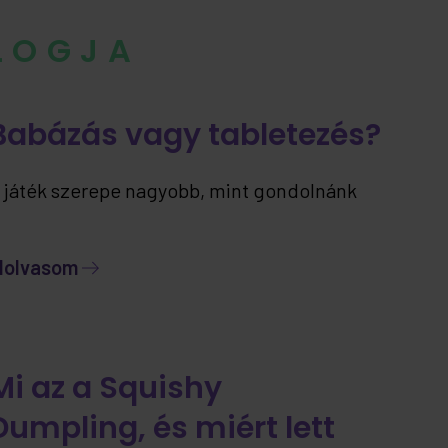
BLOGJA
Babázás vagy tabletezés?
 játék szerepe nagyobb, mint gondolnánk
lolvasom
Mi az a Squishy
Dumpling, és miért lett