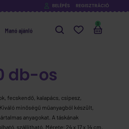
BELÉPÉS
REGISZTRÁCIÓ
0
Manó ajánló
0 db-os
tok, fecskendő, kalapács, csipesz,
 Kiváló minőségű műanyagból készült,
ártalmas anyagokat. A táskának
ató, szállítható. Mérete: 24 x 17 x 14 cm.