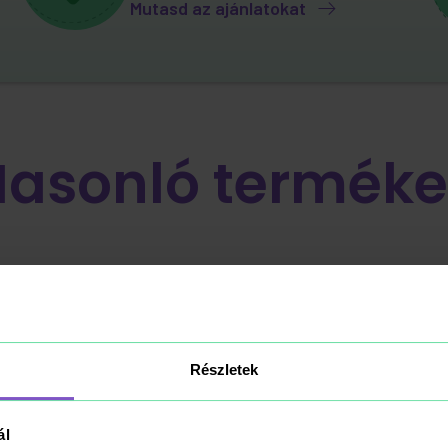
Mutasd az ajánlatokat
Hasonló terméke
Részletek
ál