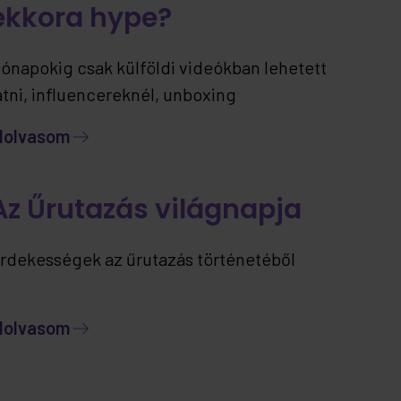
ekkora hype?
ónapokig csak külföldi videókban lehetett
átni, influencereknél, unboxing
artalmakban… most viszont már itthon is
lolvasom
lérhető – ráadásul jelenleg kizárólag nálunk.
Az Űrutazás világnapja
rdekességek az űrutazás történetéből
lolvasom