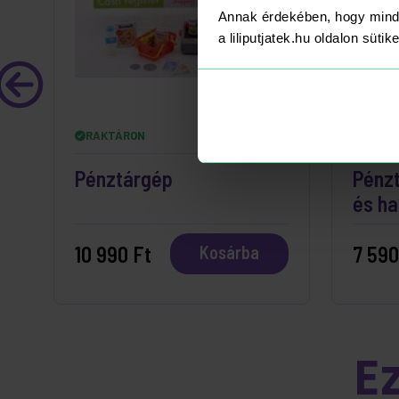
Annak érdekében, hogy mind
a liliputjatek.hu oldalon süti
RAKTÁRON
RAKT
Pénztárgép
Pénzt
és ha
10 990 Ft
7 590
Kosárba
E