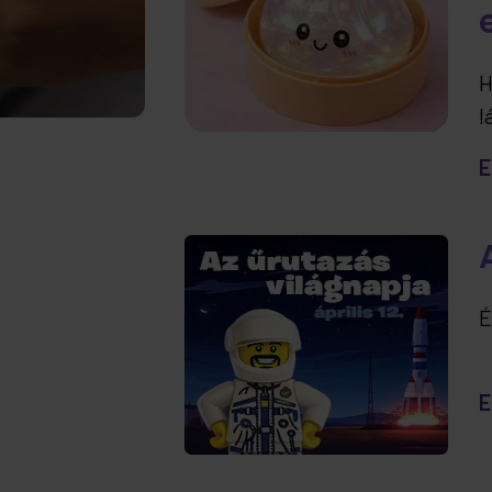
H
l
t
E
e
É
E