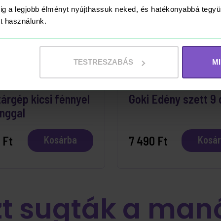
ig a legjobb élményt nyújthassuk neked, és hatékonyabbá teg
ket használunk.
TESTRESZABÁS
M
ÁRON
RAKTÁRON
árgép kicsi fénnyel
Goki Edény szett 9
nggal
 Ft
7 490 Ft
Kosárba
Kosá
zt sugták a man