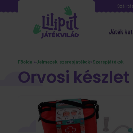
Szállítá
Játék kat
Főoldal
»
Jelmezek, szerepjátékok
»
Szerepjátékok
Orvosi készle