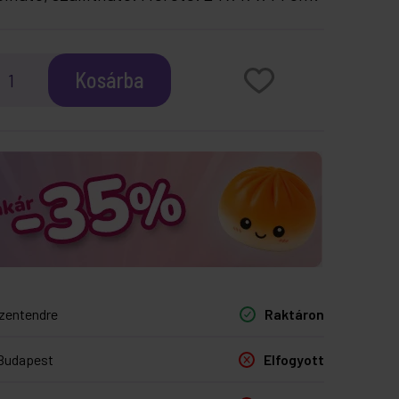
Kosárba
zentendre
Raktáron
Budapest
Elfogyott