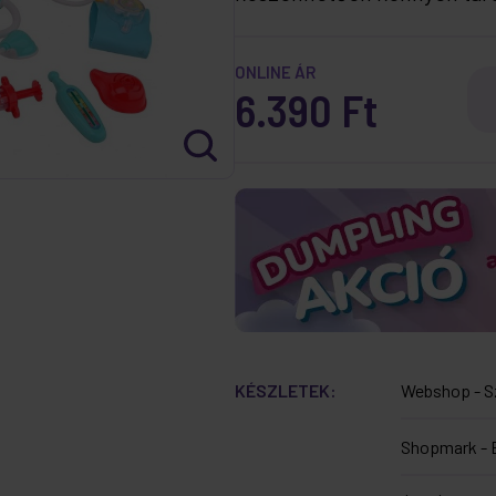
ONLINE ÁR
6.390 Ft
KÉSZLETEK:
Webshop - S
Shopmark - 