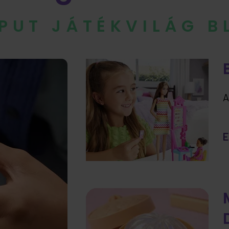
IPUT JÁTÉKVILÁG 
A
E