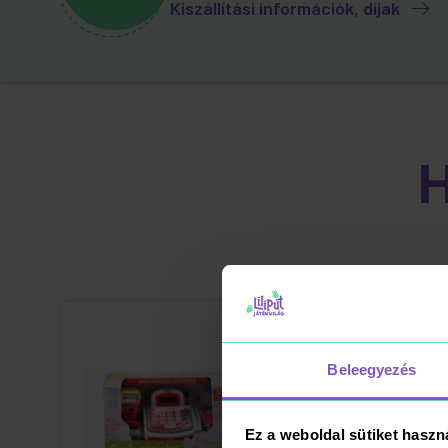
Kiszállítási információk, díjak
Beleegyezés
Ez a weboldal sütiket haszn