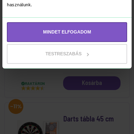
Kosárba
RAKTÁRON
használunk.
-16%
MINDET ELFOGADOM
Sütis homokozó
készlet közepes
TESTRESZABÁS
2 499 Ft
2 990 Ft
Kosárba
RAKTÁRON
-11%
Darts tábla 45 cm