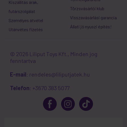
Kiszállítás árak,
Törzsvásárlói klub
futárszolgálat
Visszavásárlási garancia
Személyes átvétel
Állati jó nyuszi építés!
Utánvétes fizetés
© 2026 Liliput Toys Kft., Minden jog
fenntartva
E-mail
: rendeles@liliputjatek.hu
Telefon
: +3670 383 5077