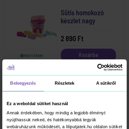
Sütis homokozó
készlet nagy
2 890 Ft
Kosárba
RAKTÁRON
Beleegyezés
Részletek
A sütikről
Homokozó készlet 3
db-os, hajóval,
Ez a weboldal sütiket használ
kalózos
Annak érdekében, hogy mindig a legjobb élményt
2 290 Ft
nyújthassuk neked, és hatékonyabbá tegyük
webáruházunk működését, a liliputjatek.hu oldalon sütiket