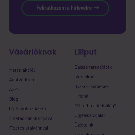
Vásárlóknak
Liliput
Balázs társasjáték
Mattel akció!
birodalma
Adatvédelem
Gyakori kérdések
ÁSZF
Híreink
Blog
Mit rejt a Játékvilág?
Cipősdoboz Akció
Ügyfélszolgálat
Fizetés bankkártyával
Üzleteink
Fizetés utalvánnyal
Termékgarancia