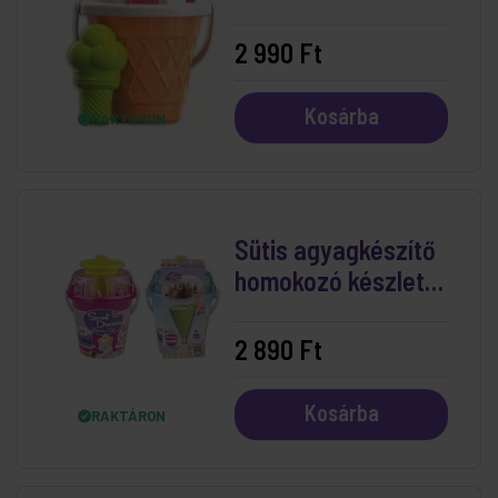
db-os
2 990 Ft
Kosárba
RAKTÁRON
Sütis agyagkészítő
homokozó készlet
közepes
2 890 Ft
Kosárba
RAKTÁRON