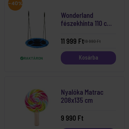
-40%
Wonderland
fészekhinta 110 cm
Kék
11 999 Ft
19 990 Ft
Kosárba
RAKTÁRON
Nyalóka Matrac
208x135 cm
9 990 Ft