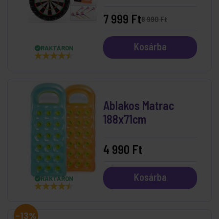
7 999 Ft
8 990 Ft
Kosárba
RAKTÁRON
Ablakos Matrac
188x71cm
4 990 Ft
Kosárba
RAKTÁRON
-13%