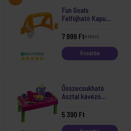
Fun Goals
Felfújható Kapu
Medencébe
(140x89x91 cm)
7 999 Ft
9 190 Ft
Kosárba
RAKTÁRON
Összecsukható
Asztal kávézó
készlettel
5 390 Ft
Kosárba