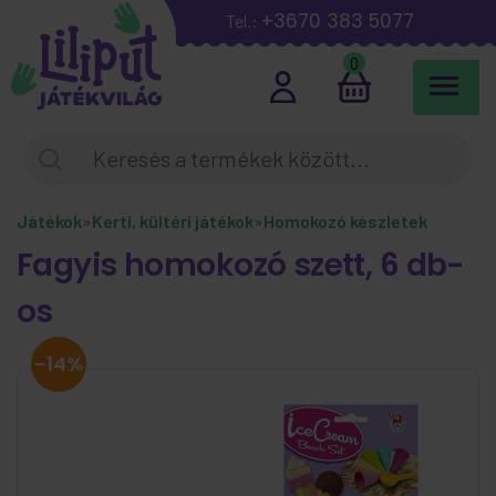
+3670 383 5077
Tel.:
0
Játékok
»
Kerti, kültéri játékok
»
Homokozó készletek
Fagyis homokozó szett, 6 db-
os
-14%