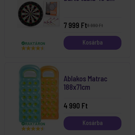
7 999 Ft
8 990 Ft
Kosárba
RAKTÁRON
Ablakos Matrac
188x71cm
4 990 Ft
Kosárba
RAKTÁRON