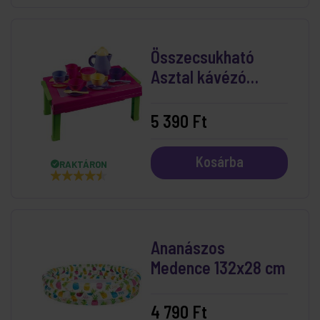
Összecsukható
Asztal kávézó
készlettel
5 390 Ft
Kosárba
RAKTÁRON
Ananászos
Medence 132x28 cm
4 790 Ft