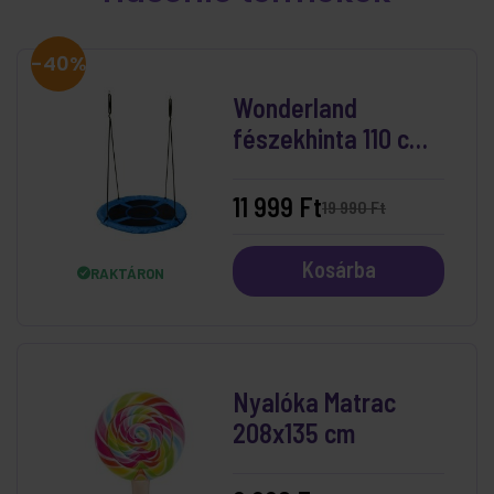
-40%
Wonderland
fészekhinta 110 cm
Kék
11 999 Ft
19 990 Ft
Kosárba
RAKTÁRON
Nyalóka Matrac
208x135 cm