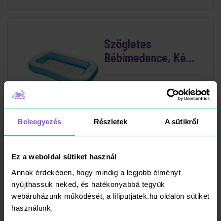
Szögletes
Bébimedence, Kék
166x100x25 cm
6 590 Ft
Kosárba
RAKTÁRON
Beleegyezés
Részletek
A sütikről
Ez a weboldal sütiket használ
Annak érdekében, hogy mindig a legjobb élményt
Deluxe Beülős Bébi
nyújthassuk neked, és hatékonyabbá tegyük
Úszógumi 79x79cm
webáruházunk működését, a liliputjatek.hu oldalon sütiket
használunk.
4 490 Ft