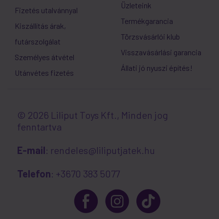
Üzleteink
Fizetés utalvánnyal
Termékgarancia
Kiszállítás árak,
Törzsvásárlói klub
futárszolgálat
Visszavásárlási garancia
Személyes átvétel
Állati jó nyuszi építés!
Utánvétes fizetés
© 2026 Liliput Toys Kft., Minden jog
fenntartva
E-mail
: rendeles@liliputjatek.hu
Telefon
: +3670 383 5077