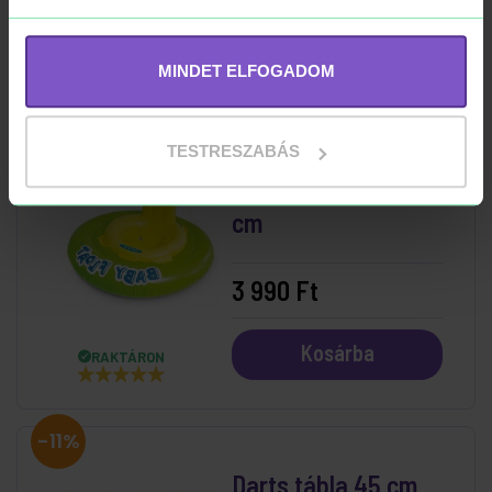
Kosárba
RAKTÁRON
MINDET ELFOGADOM
TESTRESZABÁS
Beülős Bébiúszó 76
cm
3 990 Ft
Kosárba
RAKTÁRON
-11%
Darts tábla 45 cm