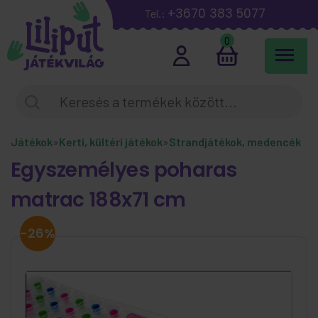
+3670 383 5077
Tel.:
0
Játékok
»
Kerti, kültéri játékok
»
Strandjátékok, medencék
Egyszemélyes poharas
matrac 188x71 cm
-26%