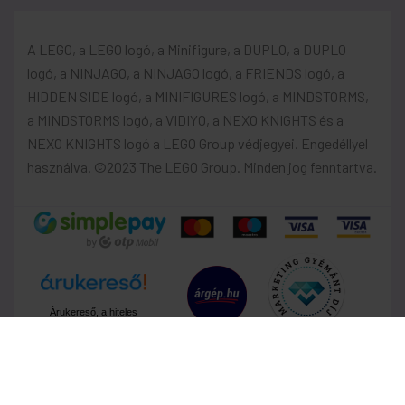
A LEGO, a LEGO logó, a Minifigure, a DUPLO, a DUPLO
logó, a NINJAGO, a NINJAGO logó, a FRIENDS logó, a
HIDDEN SIDE logó, a MINIFIGURES logó, a MINDSTORMS,
a MINDSTORMS logó, a VIDIYO, a NEXO KNIGHTS és a
NEXO KNIGHTS logó a LEGO Group védjegyei. Engedéllyel
használva. ©2023 The LEGO Group. Minden jog fenntartva.
Árukereső, a hiteles
vásárlási kalauz