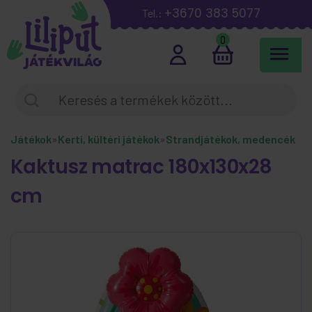
+3670 383 5077
Tel.:
0
Játékok
»
Kerti, kültéri játékok
»
Strandjátékok, medencék
Kaktusz matrac 180x130x28
cm