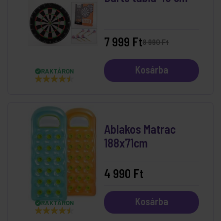
7 999 Ft
8 990 Ft
Kosárba
RAKTÁRON
Ablakos Matrac
188x71cm
4 990 Ft
Kosárba
RAKTÁRON