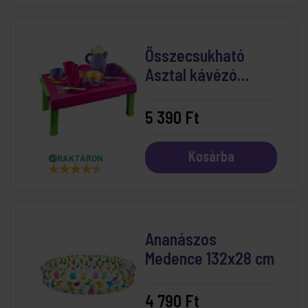
Összecsukható
Asztal kávézó
készlettel
5 390 Ft
Kosárba
RAKTÁRON
Ananászos
Medence 132x28 cm
4 790 Ft