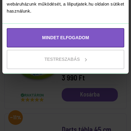
webáruházunk működését, a liliputjatek.hu oldalon sütiket
használunk.
Kosárba
RAKTÁRON
MINDET ELFOGADOM
Beülős Bébiúszó 76
cm
TESTRESZABÁS
3 990 Ft
Kosárba
RAKTÁRON
-11%
Darts tábla 45 cm