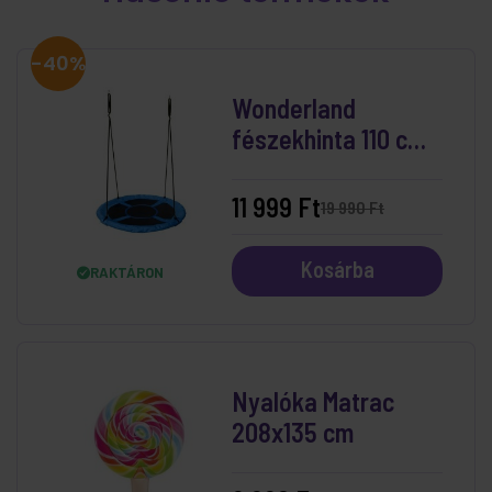
-40%
Wonderland
fészekhinta 110 cm
Kék
11 999 Ft
19 990 Ft
Kosárba
RAKTÁRON
Nyalóka Matrac
208x135 cm