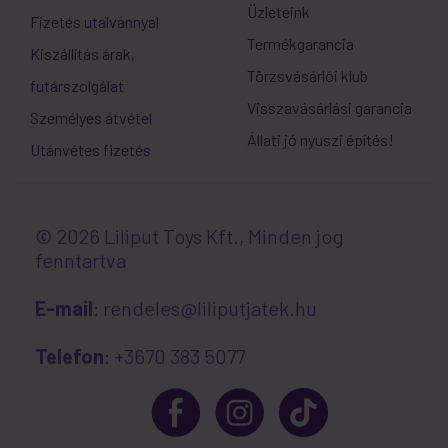
Üzleteink
Fizetés utalvánnyal
Termékgarancia
Kiszállítás árak,
Törzsvásárlói klub
futárszolgálat
Visszavásárlási garancia
Személyes átvétel
Állati jó nyuszi építés!
Utánvétes fizetés
© 2026 Liliput Toys Kft., Minden jog
fenntartva
E-mail
: rendeles@liliputjatek.hu
Telefon
: +3670 383 5077