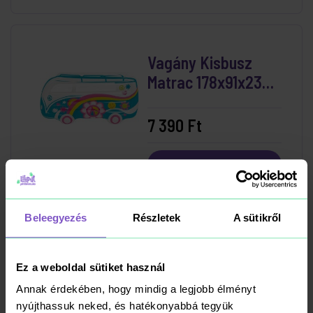
Vagány Kisbusz
Matrac 178x91x23
cm
7 390 Ft
Kosárba
RAKTÁRON
Beleegyezés
Részletek
A sütikről
Deluxe Beülős Bébi
Úszógumi 79x79cm
Ez a weboldal sütiket használ
Annak érdekében, hogy mindig a legjobb élményt
nyújthassuk neked, és hatékonyabbá tegyük
4 490 Ft