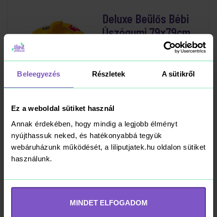
Deluxe Beülős Bébi
Úszógumi 79x79cm
4 490 Ft
Beleegyezés
Részletek
A sütikről
Kosárba
RAKTÁRON
Ez a weboldal sütiket használ
Annak érdekében, hogy mindig a legjobb élményt
nyújthassuk neked, és hatékonyabbá tegyük
Beülős Bébiúszó 76
webáruházunk működését, a liliputjatek.hu oldalon sütiket
használunk.
cm
3 990 Ft
MINDET ELFOGADOM