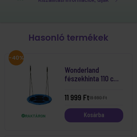
Hasonló termékek
-40%
Wonderland
fészekhinta 110 cm
Kék
11 999 Ft
19 990 Ft
Kosárba
RAKTÁRON