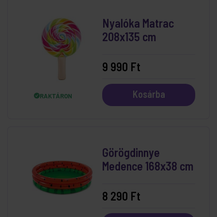
Nyalóka Matrac
208x135 cm
9 990 Ft
Kosárba
RAKTÁRON
Görögdinnye
Medence 168x38 cm
8 290 Ft