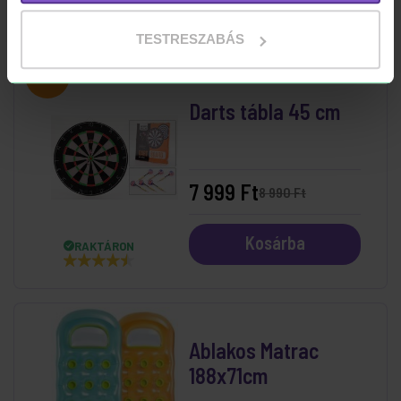
Kosárba
RAKTÁRON
TESTRESZABÁS
-11%
Darts tábla 45 cm
7 999 Ft
8 990 Ft
Kosárba
RAKTÁRON
Ablakos Matrac
188x71cm