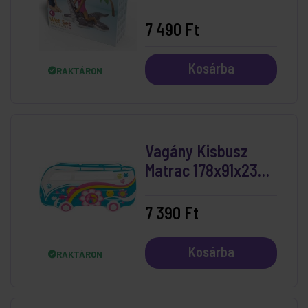
Lovagló 178x94 cm
7 490 Ft
Kosárba
RAKTÁRON
Vagány Kisbusz
Matrac 178x91x23
cm
7 390 Ft
Kosárba
RAKTÁRON