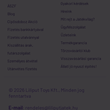
Gyakori kérdések
ÁSZF
Híreink
Blog
Mit rejt a Játékvilág?
Cipősdoboz Akció
Ügyfélszolgálat
Fizetés bankkártyával
Üzleteink
Fizetés utalvánnyal
Termékgarancia
Kiszállítás árak,
Törzsvásárlói klub
futárszolgálat
Visszavásárlási garancia
Személyes átvétel
Állati jó nyuszi építés!
Utánvétes fizetés
© 2026 Liliput Toys Kft., Minden jog
fenntartva
E-mail
: rendeles@liliputjatek.hu