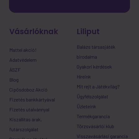
Vásárlóknak
Liliput
Balázs társasjáték
Mattel akció!
birodalma
Adatvédelem
Gyakori kérdések
ÁSZF
Híreink
Blog
Mit rejt a Játékvilág?
Cipősdoboz Akció
Ügyfélszolgálat
Fizetés bankkártyával
Üzleteink
Fizetés utalvánnyal
Termékgarancia
Kiszállítás árak,
Törzsvásárlói klub
futárszolgálat
Visszavásárlási garancia