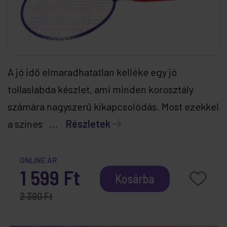
A jó idő elmaradhatatlan kelléke egy jó
tollaslabda készlet, ami minden korosztály
számára nagyszerű kikapcsolódás. Most ezekkel
a színes ...
Részletek
ONLINE ÁR
1 599 Ft
Kosárba
2 390 Ft