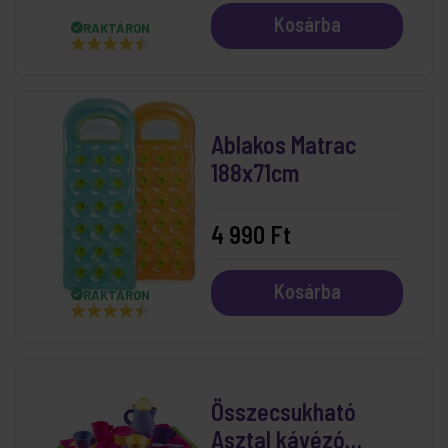
Kosárba
RAKTÁRON
Ablakos Matrac
188x71cm
4 990 Ft
Kosárba
RAKTÁRON
Összecsukható
Asztal kávézó