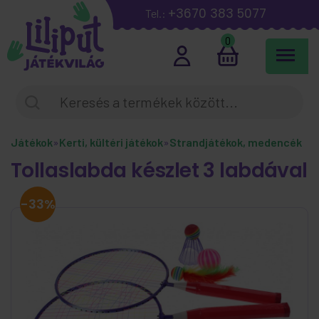
+3670 383 5077
Tel.:
0
Játékok
»
Kerti, kültéri játékok
»
Strandjátékok, medencék
Tollaslabda készlet 3 labdával
-33%