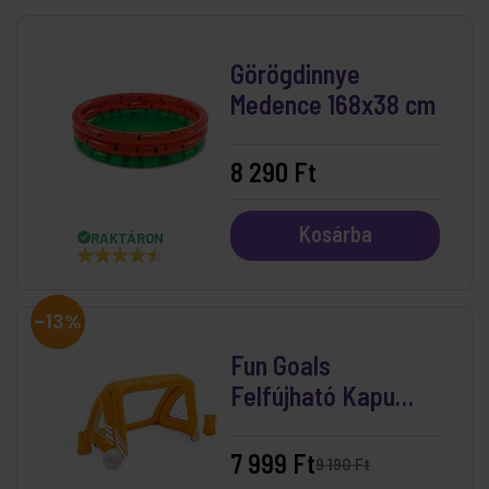
Görögdinnye
Medence 168x38 cm
8 290 Ft
Kosárba
RAKTÁRON
-13%
Fun Goals
Felfújható Kapu
Medencébe
(140x89x91 cm)
7 999 Ft
9 190 Ft