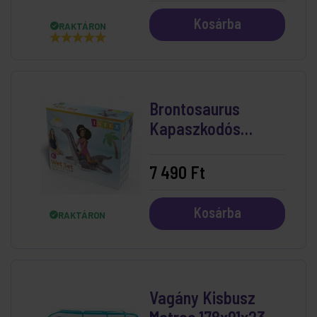
Kosárba
RAKTÁRON
Brontosaurus
Kapaszkodós
Lovagló 178x94 cm
7 490 Ft
Kosárba
RAKTÁRON
Vagány Kisbusz