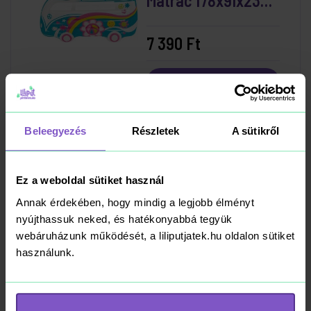
Matrac 178x91x23
cm
7 390 Ft
Kosárba
RAKTÁRON
Beleegyezés
Részletek
A sütikről
Deluxe Beülős Bébi
Ez a weboldal sütiket használ
Úszógumi 79x79cm
Annak érdekében, hogy mindig a legjobb élményt
nyújthassuk neked, és hatékonyabbá tegyük
4 490 Ft
webáruházunk működését, a liliputjatek.hu oldalon sütiket
használunk.
Kosárba
RAKTÁRON