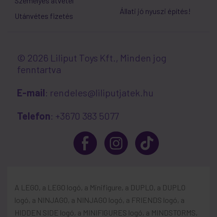
Személyes átvétel
Állati jó nyuszi építés!
Utánvétes fizetés
© 2026 Liliput Toys Kft., Minden jog
fenntartva
E-mail
: rendeles@liliputjatek.hu
Telefon
: +3670 383 5077
A LEGO, a LEGO logó, a Minifigure, a DUPLO, a DUPLO
logó, a NINJAGO, a NINJAGO logó, a FRIENDS logó, a
HIDDEN SIDE logó, a MINIFIGURES logó, a MINDSTORMS,