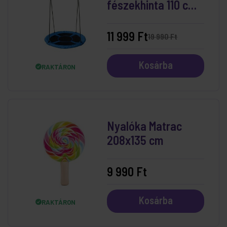
fészekhinta 110 cm
Kék
11 999 Ft
19 990 Ft
Kosárba
RAKTÁRON
Nyalóka Matrac
208x135 cm
9 990 Ft
Kosárba
RAKTÁRON