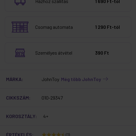
Házhoz szállítás
1 690 Ft-tól
Csomag automata
1 290 Ft-tól
Személyes átvétel
390 Ft
MÁRKA:
JohnToy
Még több JohnToy
CIKKSZÁM:
010-29347
KOROSZTÁLY:
4+
ÉRTÉKELÉS:
(1)