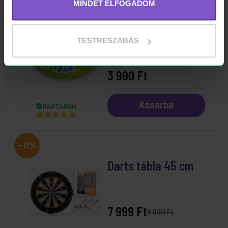
MINDET ELFOGADOM
Beülős Bébiúszó 76
TESTRESZABÁS
cm
3 990 Ft
Kosárba
RAKTÁRON
-11%
Darts tábla 45 cm
7 999 Ft
8 990 Ft