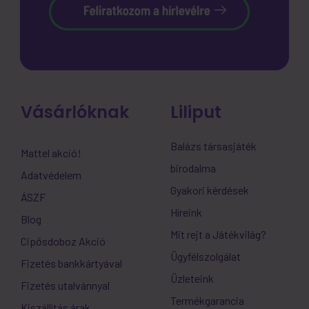
Vásárlóknak
Liliput
Balázs társasjáték
Mattel akció!
birodalma
Adatvédelem
Gyakori kérdések
ÁSZF
Híreink
Blog
Mit rejt a Játékvilág?
Cipősdoboz Akció
Ügyfélszolgálat
Fizetés bankkártyával
Üzleteink
Fizetés utalvánnyal
Termékgarancia
Kiszállítás árak,