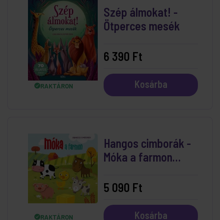
Szép álmokat! -
Ötperces mesék
6 390 Ft
Kosárba
RAKTÁRON
Hangos cimborák -
Móka a farmon
mesekönyv
5 090 Ft
Kosárba
RAKTÁRON