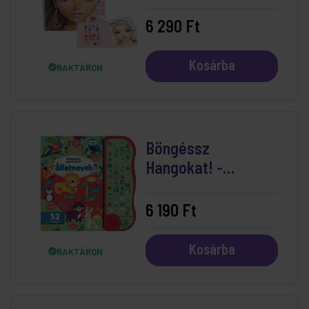
Sminkkészlettel
6 290 Ft
Kosárba
RAKTÁRON
Böngéssz
Hangokat! -
Állatnevek
6 190 Ft
Kosárba
RAKTÁRON