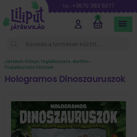
+3670 383 5077
Tel.:
0
Játékok
»
Könyv, foglalkoztató, diafilm
»
Foglalkoztató füzetek
Hologramos Dinoszauruszok