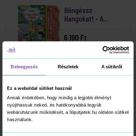
Böngéssz
Hangokat! - A
Gyerekek Világa
6 190 Ft
Kosárba
RAKTÁRON
Beleegyezés
Részletek
A sütikről
Ez a weboldal sütiket használ
Magic Trace
Annak érdekében, hogy mindig a legjobb élményt
Kezdőszett - Divat
nyújthassuk neked, és hatékonyabbá tegyük
webáruházunk működését, a liliputjatek.hu oldalon sütiket
5 990 Ft
használunk.
Kosárba