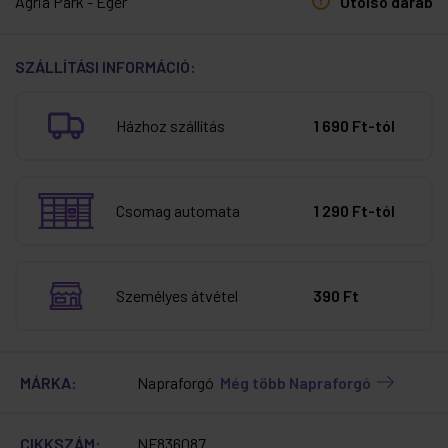
Agria Park - Eger
Utolsó darab
SZÁLLÍTÁSI INFORMÁCIÓ:
Házhoz szállítás
1 690 Ft-tól
Csomag automata
1 290 Ft-tól
Személyes átvétel
390 Ft
MÁRKA:
Napraforgó
Még több Napraforgó
CIKKSZÁM:
NF836087