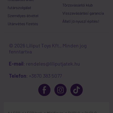
Törzsvásárlói klub
futárszolgálat
Visszavásárlási garancia
Személyes átvétel
Állati jó nyuszi építés!
Utánvétes fizetés
© 2026 Liliput Toys Kft., Minden jog
fenntartva
E-mail
: rendeles@liliputjatek.hu
Telefon
: +3670 383 5077
A LEGO, a LEGO logó, a Minifigure, a DUPLO, a DUPLO