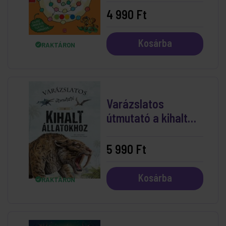
Tipptopp
4 990 Ft
Kosárba
RAKTÁRON
Varázslatos
útmutató a kihalt
állatokhoz
5 990 Ft
Kosárba
RAKTÁRON