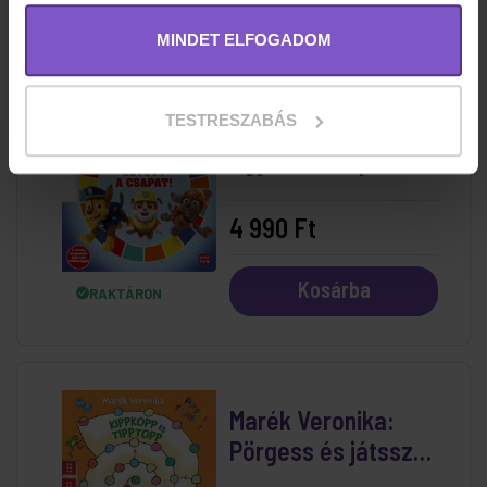
RAKTÁRON
MINDET ELFOGADOM
TESTRESZABÁS
Pörgess és játssz! -
Együtt a csapat! -
Mancs Őrjárat
4 990 Ft
Kosárba
RAKTÁRON
Marék Veronika:
Pörgess és játssz! –
Kippkopp és