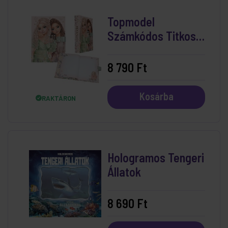
Topmodel
Számkódos Titkos
Napló - Summer
Feeling
8 790 Ft
Kosárba
RAKTÁRON
Hologramos Tengeri
Állatok
8 690 Ft