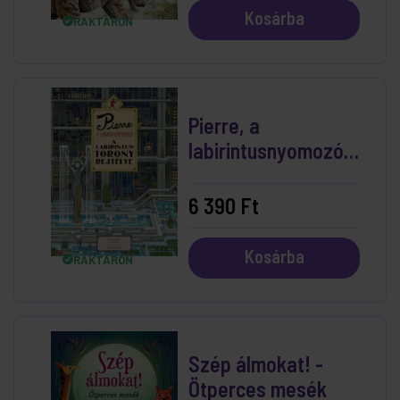
Kosárba
RAKTÁRON
Pierre, a
labirintusnyomozó -
A Labirintustorony
rejtélye böngésző
6 390 Ft
Kosárba
RAKTÁRON
Szép álmokat! -
Ötperces mesék