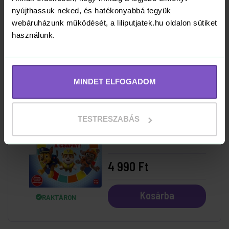
nyújthassuk neked, és hatékonyabbá tegyük
webáruházunk működését, a liliputjatek.hu oldalon sütiket
5 990 Ft
használunk.
Kosárba
RAKTÁRON
MINDET ELFOGADOM
Pörgess és játssz! -
TESTRESZABÁS
Együtt a csapat! -
Mancs Őrjárat
4 990 Ft
Kosárba
RAKTÁRON