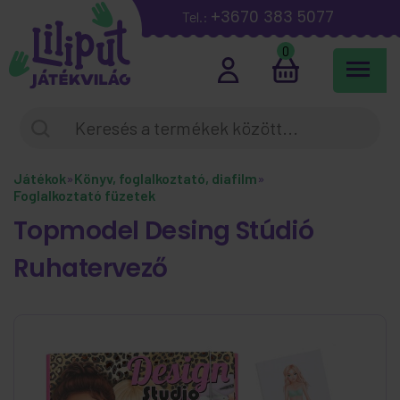
+3670 383 5077
Tel.:
0
Játékok
»
Könyv, foglalkoztató, diafilm
»
Foglalkoztató füzetek
Topmodel Desing Stúdió
Ruhatervező