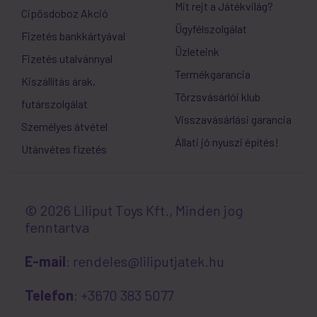
Mit rejt a Játékvilág?
Cipősdoboz Akció
Ügyfélszolgálat
Fizetés bankkártyával
Üzleteink
Fizetés utalvánnyal
Termékgarancia
Kiszállítás árak,
Törzsvásárlói klub
futárszolgálat
Visszavásárlási garancia
Személyes átvétel
Állati jó nyuszi építés!
Utánvétes fizetés
© 2026 Liliput Toys Kft., Minden jog
fenntartva
E-mail
: rendeles@liliputjatek.hu
Telefon
: +3670 383 5077