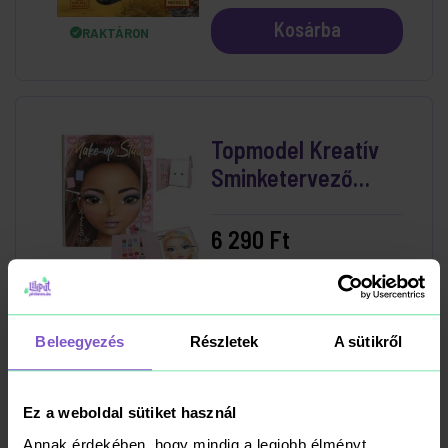
Kosárba
RAKTÁRON
Topmodel Kreatív
Sminketervező
Sminkkészlettel
6 290 Ft
Kosárba
RAKTÁRON
Beleegyezés
Részletek
A sütikről
Magic Trace
Ez a weboldal sütiket használ
Kezdőszett - Divat
Annak érdekében, hogy mindig a legjobb élményt