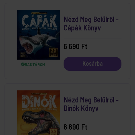
Nézd Meg Belülről -
Cápák Könyv
6 690 Ft
Kosárba
RAKTÁRON
Nézd Meg Belülről -
Dínók Könyv
6 690 Ft