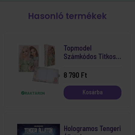
Hasonló termékek
Topmodel
Számkódos Titkos
Napló - Summer
Feeling
8 790 Ft
Kosárba
RAKTÁRON
Hologramos Tengeri