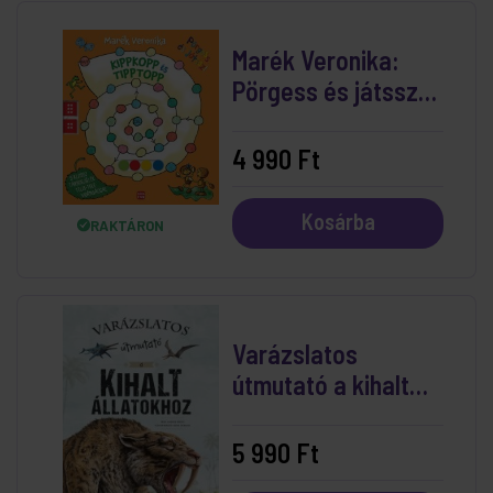
Marék Veronika:
Pörgess és játssz! –
Kippkopp és
Tipptopp
4 990 Ft
Kosárba
RAKTÁRON
Varázslatos
útmutató a kihalt
állatokhoz
5 990 Ft