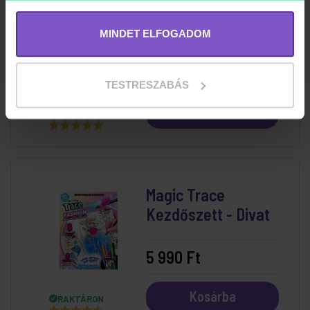
Topmodel Matricás
Tervező - Kitty And
MINDET ELFOGADOM
Doggy
2 190 Ft
TESTRESZABÁS
Kosárba
RAKTÁRON
Magic Trace
Kezdőszett - Divat
5 990 Ft
Kosárba
RAKTÁRON