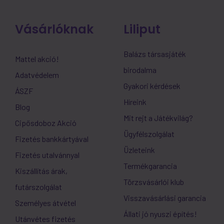
Vásárlóknak
Liliput
Balázs társasjáték
Mattel akció!
birodalma
Adatvédelem
Gyakori kérdések
ÁSZF
Híreink
Blog
Mit rejt a Játékvilág?
Cipősdoboz Akció
Ügyfélszolgálat
Fizetés bankkártyával
Üzleteink
Fizetés utalvánnyal
Termékgarancia
Kiszállítás árak,
Törzsvásárlói klub
futárszolgálat
Visszavásárlási garancia
Személyes átvétel
Állati jó nyuszi építés!
Utánvétes fizetés