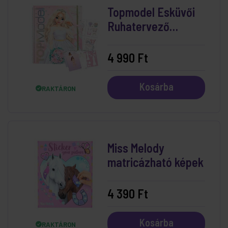
Topmodel Esküvői
Ruhatervező
(12393)
4 990 Ft
Kosárba
RAKTÁRON
Miss Melody
matricázható képek
4 390 Ft
Kosárba
RAKTÁRON