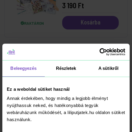
3 190 Ft
Kosárba
RAKTÁRON
Topmodel Matricás
Tervező Mermaid
Beleegyezés
Részletek
A sütikről
2 890 Ft
Ez a weboldal sütiket használ
Annak érdekében, hogy mindig a legjobb élményt
Kosárba
RAKTÁRON
nyújthassuk neked, és hatékonyabbá tegyük
webáruházunk működését, a liliputjatek.hu oldalon sütiket
használunk.