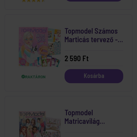
Topmodel Számos
Marticás tervező -
Fantasy
2 590 Ft
Kosárba
RAKTÁRON
Topmodel
Matricavilág
Matricavilág