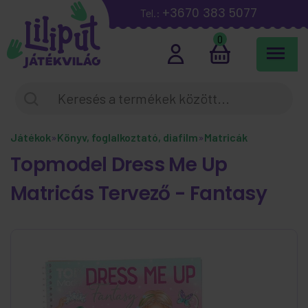
+3670 383 5077
Tel.:
0
Játékok
»
Könyv, foglalkoztató, diafilm
»
Matricák
Topmodel Dress Me Up
Matricás Tervező - Fantasy