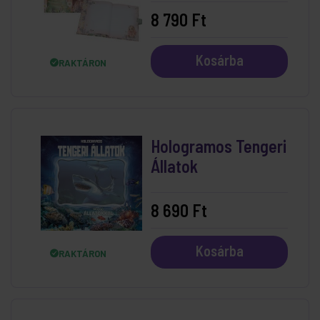
Feeling
8 790 Ft
Kosárba
RAKTÁRON
Hologramos Tengeri
Állatok
8 690 Ft
Kosárba
RAKTÁRON