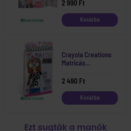
Tervező - Friends
2 990 Ft
Kosárba
RAKTÁRON
Crayola Creations
Matricás
Divattervező
Készlet
2 490 Ft
Kosárba
RAKTÁRON
Ezt sugták a manók