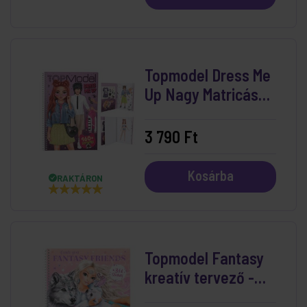
Topmodel Dress Me
Up Nagy Matricás
Tervező
3 790 Ft
Kosárba
RAKTÁRON
Topmodel Fantasy
kreatív tervező -
Iceworld