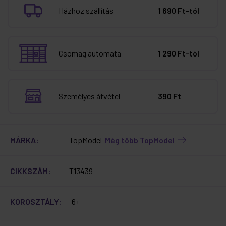
Házhoz szállítás
1 690 Ft-tól
Csomag automata
1 290 Ft-tól
Személyes átvétel
390 Ft
MÁRKA:
TopModel
Még több TopModel
CIKKSZÁM:
T13439
KOROSZTÁLY:
6+