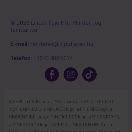
© 2026 Liliput Toys Kft., Minden jog
fenntartva
E-mail
: rendeles@liliputjatek.hu
Telefon
: +3670 383 5077
A LEGO, a LEGO logó, a Minifigure, a DUPLO, a DUPLO
logó, a NINJAGO, a NINJAGO logó, a FRIENDS logó, a
HIDDEN SIDE logó, a MINIFIGURES logó, a MINDSTORMS,
a MINDSTORMS logó, a VIDIYO, a NEXO KNIGHTS és a
NEXO KNIGHTS logó a LEGO Group védjegyei. Engedéllyel