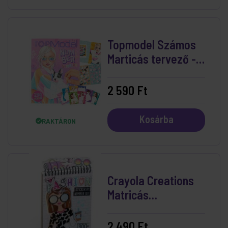
Topmodel Számos
Marticás tervező -
Fantasy
2 590 Ft
Kosárba
RAKTÁRON
Crayola Creations
Matricás
Divattervező
Készlet
2 490 Ft