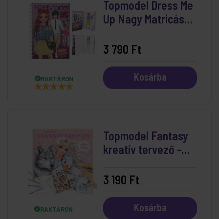
Topmodel Dress Me
Up Nagy Matricás
Tervező
3 790 Ft
Kosárba
RAKTÁRON
Topmodel Fantasy
kreatív tervező -
Iceworld
3 190 Ft
Kosárba
RAKTÁRON