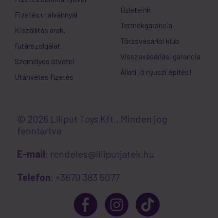
Üzleteink
Fizetés utalvánnyal
Termékgarancia
Kiszállítás árak,
Törzsvásárlói klub
futárszolgálat
Visszavásárlási garancia
Személyes átvétel
Állati jó nyuszi építés!
Utánvétes fizetés
© 2026 Liliput Toys Kft., Minden jog
fenntartva
E-mail
: rendeles@liliputjatek.hu
Telefon
: +3670 383 5077