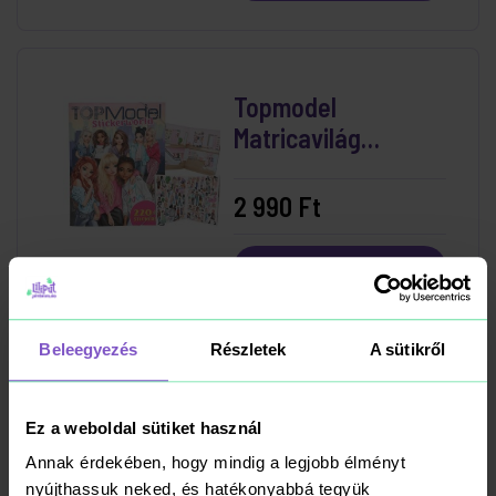
Topmodel
Matricavilág
Matricavilág
Tervező - Friends
2 990 Ft
Kosárba
RAKTÁRON
Beleegyezés
Részletek
A sütikről
Miss Melody
Matricás Tervező
Ez a weboldal sütiket használ
Kicsi
Annak érdekében, hogy mindig a legjobb élményt
nyújthassuk neked, és hatékonyabbá tegyük