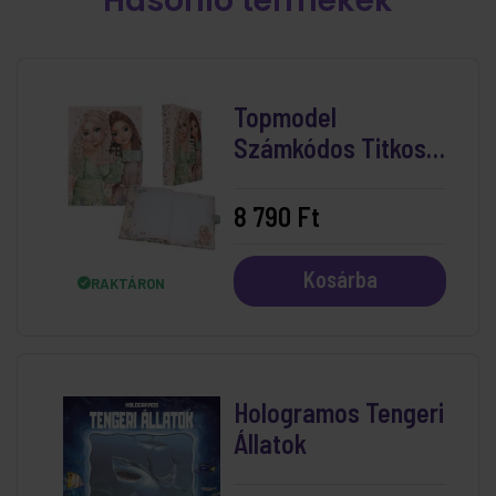
Hasonló termékek
Topmodel
Számkódos Titkos
Napló - Summer
Feeling
8 790 Ft
Kosárba
RAKTÁRON
Hologramos Tengeri
Állatok