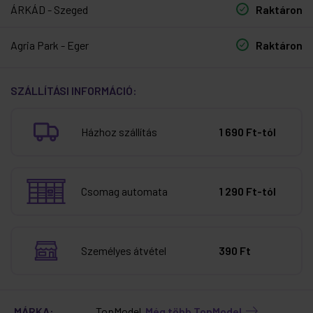
ÁRKÁD - Szeged
Raktáron
Agria Park - Eger
Raktáron
SZÁLLÍTÁSI INFORMÁCIÓ:
Házhoz szállítás
1 690 Ft-tól
Csomag automata
1 290 Ft-tól
Személyes átvétel
390 Ft
MÁRKA:
TopModel
Még több TopModel