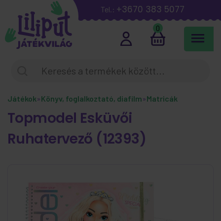
+3670 383 5077
Tel.:
0
Játékok
»
Könyv, foglalkoztató, diafilm
»
Matricák
Topmodel Esküvői
Ruhatervező (12393)