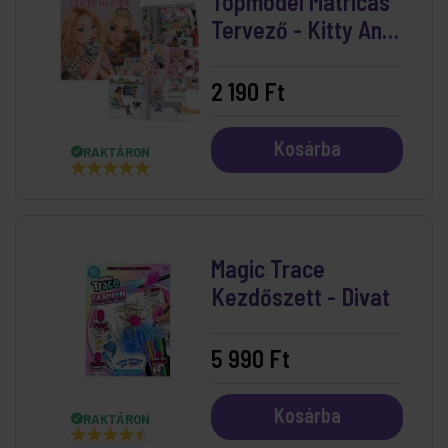
Topmodel Matricás
Tervező - Kitty And
Doggy
2 190 Ft
Kosárba
RAKTÁRON
Magic Trace
Kezdőszett - Divat
5 990 Ft
Kosárba
RAKTÁRON