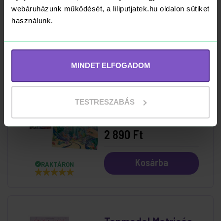
1 790 Ft
webáruházunk működését, a liliputjatek.hu oldalon sütiket
használunk.
Kosárba
RAKTÁRON
MINDET ELFOGADOM
Topmodel Matricás
Tervező Mermaid
TESTRESZABÁS
2 890 Ft
Kosárba
RAKTÁRON