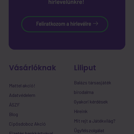
Vásárlóknak
Liliput
Balázs társasjáték
Mattel akció!
birodalma
Adatvédelem
Gyakori kérdések
ÁSZF
Híreink
Blog
Mit rejt a Játékvilág?
Cipősdoboz Akció
Ügyfélszolgálat
Fizetés bankkártyával