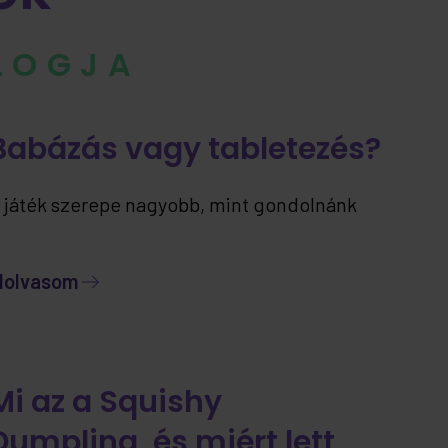
BLOGJA
Babázás vagy tabletezés?
 játék szerepe nagyobb, mint gondolnánk
lolvasom
Mi az a Squishy
Dumpling, és miért lett