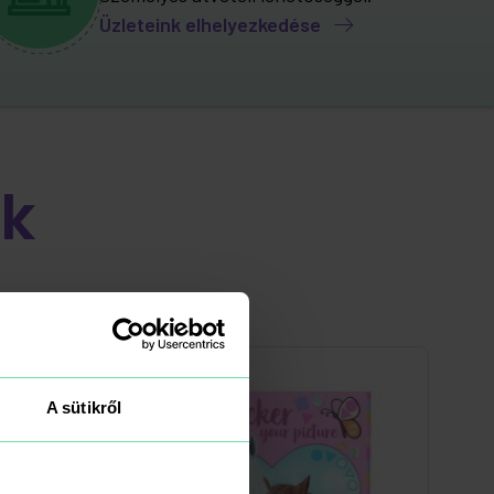
Üzleteink elhelyezkedése
k
A sütikről