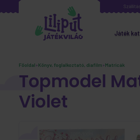
Szállítá
Játék kat
Főoldal
»
Könyv, foglalkoztató, diafilm
»
Matricák
Topmodel Matr
Violet