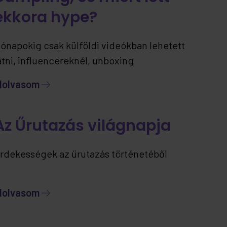
ekkora hype?
ónapokig csak külföldi videókban lehetett
átni, influencereknél, unboxing
artalmakban… most viszont már itthon is
lolvasom
lérhető – ráadásul jelenleg kizárólag nálunk.
Az Űrutazás világnapja
rdekességek az űrutazás történetéből
lolvasom