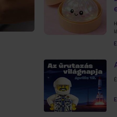
H
l
t
E
e
É
E