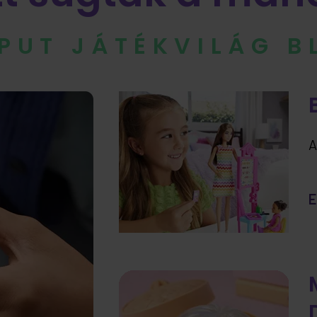
IPUT JÁTÉKVILÁG 
A
E