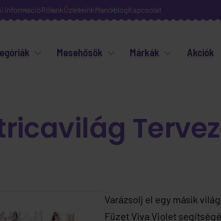
si információ
Rólunk
Üzleteink
Manó blog
Kapcsolat
egóriák
Mesehősök
Márkák
Akciók
icavilág Tervez
Varázsolj el egy másik vil
Füzet Viva Violet segítségé