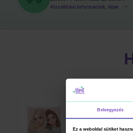
Kiszállítási információk, díjak
Beleegyezés
Ez a weboldal sütiket haszn