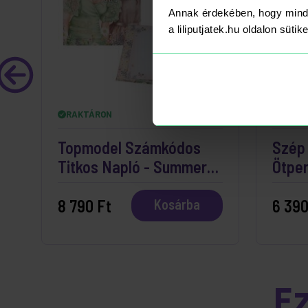
Annak érdekében, hogy mind
a liliputjatek.hu oldalon süti
RAKTÁRON
RAKT
Topmodel Számkódos
Szép 
Titkos Napló - Summer
Ötpe
Feeling
8 790 Ft
6 390
Kosárba
E