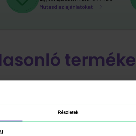
Mutasd az ajánlatokat
Hasonló terméke
Részletek
ál