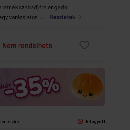
eretnék szabadjára engedni
 egy varázslatos ...
Részletek
Nem rendelhető
zentendre
Elfogyott