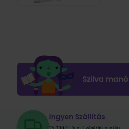
Szilva manó
Ingyen Szállítás
25.000 Ft feletti vásárlás esetén.