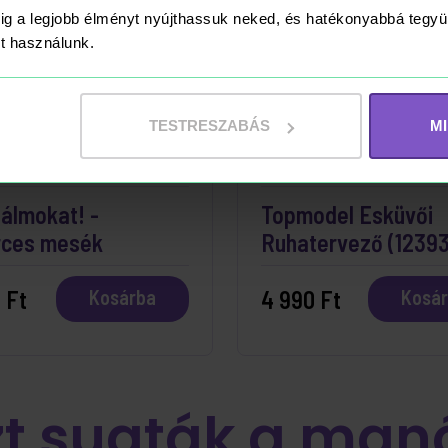
ig a legjobb élményt nyújthassuk neked, és hatékonyabbá teg
ket használunk.
TESTRESZABÁS
M
ÁRON
RAKTÁRON
álmokat! -
Topmodel Esküvői
rces mesék
Ruhatervező (12393
 Ft
4 990 Ft
Kosárba
Kosá
zt sugták a man