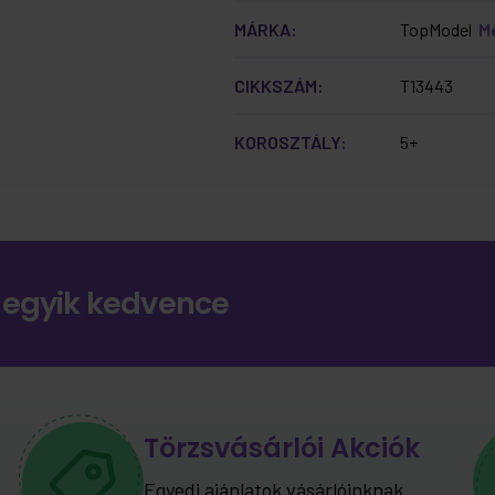
MÁRKA:
TopModel
M
CIKKSZÁM:
T13443
KOROSZTÁLY:
5+
 egyik kedvence
Törzsvásárlói Akciók
Egyedi ajánlatok vásárlóinknak.