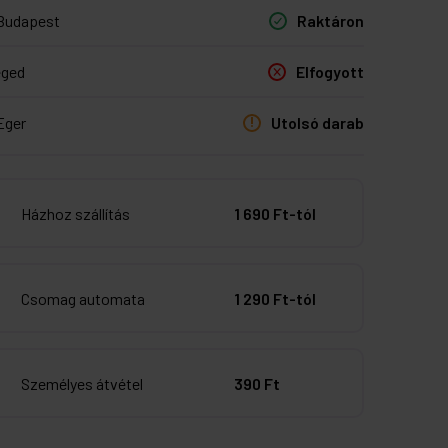
Budapest
Raktáron
eged
Elfogyott
Eger
Utolsó darab
Házhoz szállítás
1 690 Ft-tól
Csomag automata
1 290 Ft-tól
Személyes átvétel
390 Ft