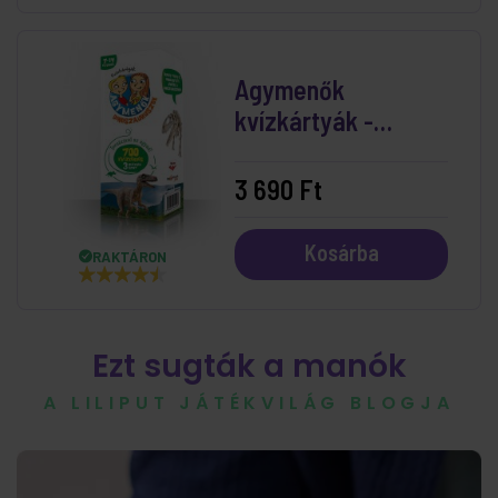
Agymenők
kvízkártyák -
Dinoszauruszok
3 690 Ft
Kosárba
RAKTÁRON
Ezt sugták a manók
A LILIPUT JÁTÉKVILÁG BLOGJA