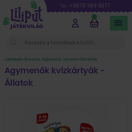
+3670 383 5077
Tel.:
0
Játékok
»
Kreatív, fejlesztő, oktató
»
Oktatók
Agymenők kvízkártyák -
Állatok