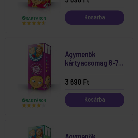
Kosárba
RAKTÁRON
Agymenők
kártyacsomag 6-7
éveseknek
3 690 Ft
Kosárba
RAKTÁRON
Agymenők