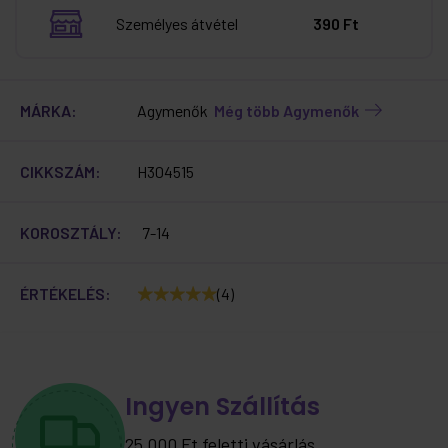
Személyes átvétel
390 Ft
MÁRKA:
Agymenők
Még több Agymenők
CIKKSZÁM:
H304515
KOROSZTÁLY:
7-14
ÉRTÉKELÉS:
(4)
Ingyen Szállítás
25.000 Ft feletti vásárlás