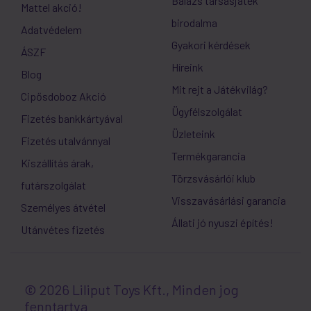
Balázs társasjáték
Mattel akció!
birodalma
Adatvédelem
Gyakori kérdések
ÁSZF
Híreink
Blog
Mit rejt a Játékvilág?
Cipősdoboz Akció
Ügyfélszolgálat
Fizetés bankkártyával
Üzleteink
Fizetés utalvánnyal
Termékgarancia
Kiszállítás árak,
Törzsvásárlói klub
futárszolgálat
Visszavásárlási garancia
Személyes átvétel
Állati jó nyuszi építés!
Utánvétes fizetés
© 2026 Liliput Toys Kft., Minden jog
fenntartva