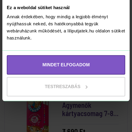
Ez a weboldal sütiket használ
Annak érdekében, hogy mindig a legjobb élményt
nyújthassuk neked, és hatékonyabbá tegyük
Agymenők
webáruházunk működését, a liliputjatek.hu oldalon sütiket
kártyacsomag 4-5
használunk.
éveseknek
3 690 Ft
MINDET ELFOGADOM
Kosárba
RAKTÁRON
TESTRESZABÁS
Agymenők
kártyacsomag 7-8
éveseknek
3 690 Ft