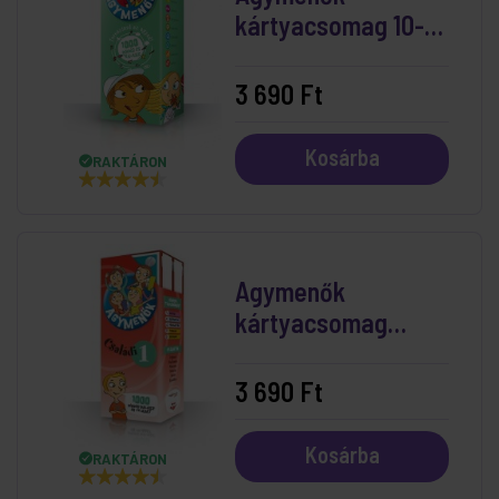
kártyacsomag 10-11
éveseknek
3 690 Ft
Kosárba
RAKTÁRON
Agymenők
kártyacsomag
Családi 1.
3 690 Ft
Kosárba
RAKTÁRON