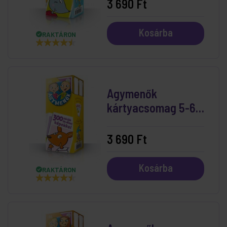
3 690 Ft
Kosárba
RAKTÁRON
Agymenők
kártyacsomag 5-6
éveseknek
3 690 Ft
Kosárba
RAKTÁRON