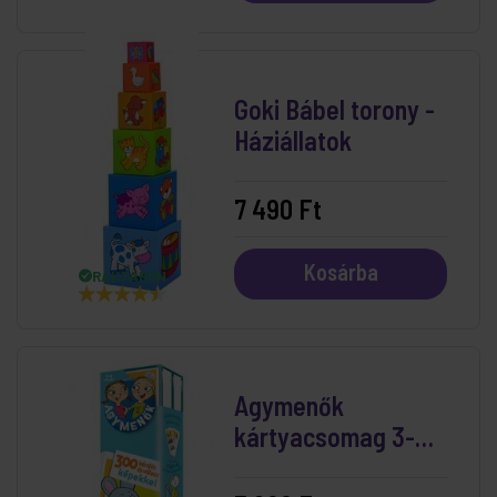
Goki Bábel torony -
Háziállatok
7 490 Ft
Kosárba
RAKTÁRON
Agymenők
kártyacsomag 3-4
éveseknek