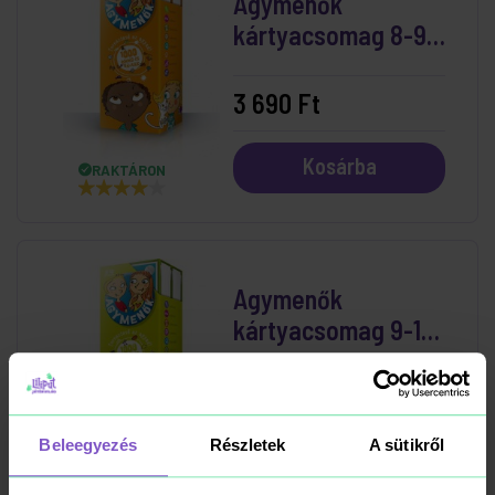
Agymenők
kártyacsomag 8-9
éveseknek
3 690 Ft
Kosárba
RAKTÁRON
Agymenők
kártyacsomag 9-10
éveseknek
3 690 Ft
Beleegyezés
Részletek
A sütikről
Kosárba
RAKTÁRON