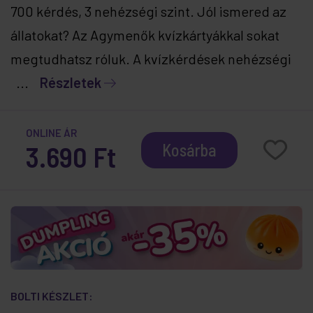
700 kérdés, 3 nehézségi szint. Jól ismered az
állatokat? Az Agymenők kvízkártyákkal sokat
megtudhatsz róluk. A kvízkérdések nehézségi
...
Részletek
ONLINE ÁR
3.690 Ft
Kosárba
BOLTI KÉSZLET: