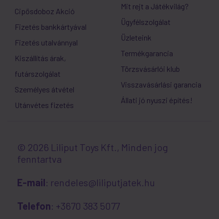
Mit rejt a Játékvilág?
Cipősdoboz Akció
Ügyfélszolgálat
Fizetés bankkártyával
Üzleteink
Fizetés utalvánnyal
Termékgarancia
Kiszállítás árak,
Törzsvásárlói klub
futárszolgálat
Visszavásárlási garancia
Személyes átvétel
Állati jó nyuszi építés!
Utánvétes fizetés
© 2026 Liliput Toys Kft., Minden jog
fenntartva
E-mail
: rendeles@liliputjatek.hu
Telefon
: +3670 383 5077