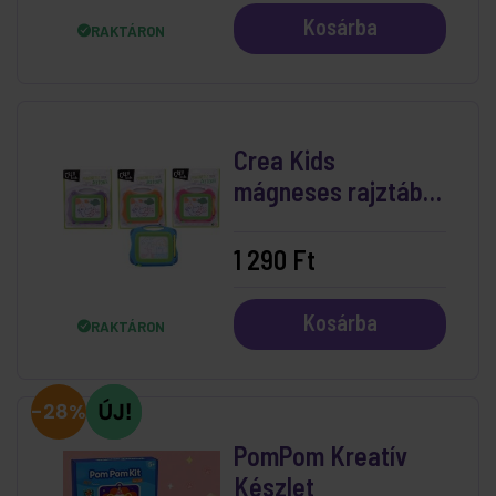
Kosárba
RAKTÁRON
Crea Kids
mágneses rajztábla
10x8 cm, többféle
1 290 Ft
Kosárba
RAKTÁRON
-28%
PomPom Kreatív
Készlet