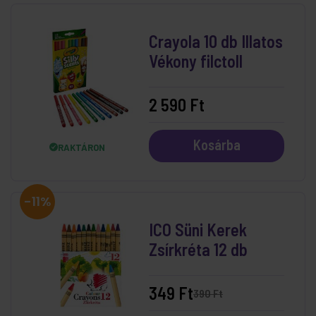
Crayola 10 db Illatos
Vékony filctoll
2 590 Ft
Kosárba
RAKTÁRON
-11%
ICO Süni Kerek
Zsírkréta 12 db
349 Ft
390 Ft