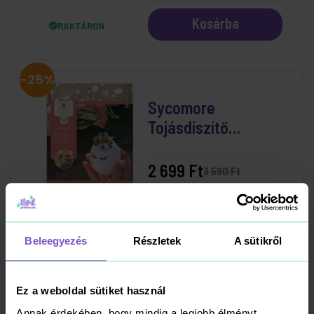
Kosárba
RAKTÁRON
-25%
Sycomore
Tojásdíszítő
Készlet
2 699 Ft
3 590 Ft
Kosárba
RAKTÁRON
Beleegyezés
Részletek
A sütikről
Ez a weboldal sütiket használ
Krétatábla szett
Annak érdekében, hogy mindig a legjobb élményt