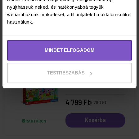
29x21 cm
nyújthassuk neked, és hatékonyabbá tegyük
webáruházunk működését, a liliputjatek.hu oldalon sütiket
1 990 Ft
használunk.
Kosárba
RAKTÁRON
MINDET ELFOGADOM
-17%
Clementoni
TESTRESZABÁS
Sapientino - 1000
kvíz, interaktív tollal
4 799 Ft
5 790 Ft
Kosárba
RAKTÁRON