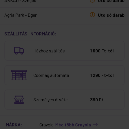
ÁRKÁD - Szeged
Utolsó darab
Agria Park - Eger
Utolsó darab
SZÁLLÍTÁSI INFORMÁCIÓ:
Házhoz szállítás
1 690 Ft-tól
Csomag automata
1 290 Ft-tól
Személyes átvétel
390 Ft
MÁRKA:
Crayola
Még több Crayola