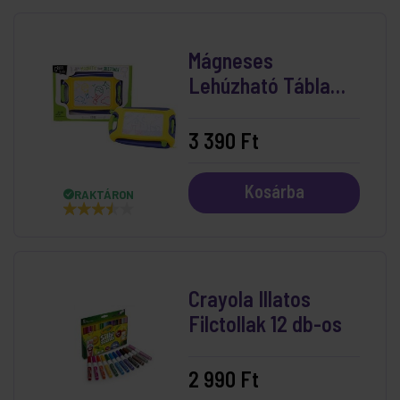
Mágneses
Lehúzható Tábla
28x20 cm
3 390 Ft
Kosárba
RAKTÁRON
Crayola Illatos
Filctollak 12 db-os
2 990 Ft