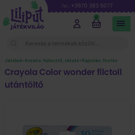
+3670 383 5077
Tel.:
0
Játékok
»
Kreatív, fejlesztő, oktató
»
Rajzolás, festés
Crayola Color wonder filctoll
utántöltő