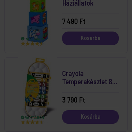
Háziállatok
7 490 Ft
Kosárba
RAKTÁRON
Crayola
Temperakészlet 8
db-os
3 790 Ft
Kosárba
RAKTÁRON