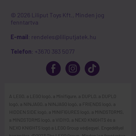
© 2026 Liliput Toys Kft., Minden jog
fenntartva
E-mail
: rendeles@liliputjatek.hu
Telefon
: +3670 383 5077
A LEGO, a LEGO logó, a Minifigure, a DUPLO, a DUPLO
logó, a NINJAGO, a NINJAGO logó, a FRIENDS logó, a
HIDDEN SIDE logó, a MINIFIGURES logó, a MINDSTORMS,
a MINDSTORMS logó, a VIDIYO, a NEXO KNIGHTS és a
NEXO KNIGHTS logó a LEGO Group védjegyei. Engedéllyel
használva. ©2023 The LEGO Group. Minden jog fenntartva.