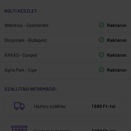
BOLTI KÉSZLET:
Webshop - Szentendre
Raktáron
Shopmark - Budapest
Raktáron
ÁRKÁD - Szeged
Raktáron
Agria Park - Eger
Raktáron
SZÁLLÍTÁSI INFORMÁCIÓ:
Házhoz szállítás
1 690 Ft-tól
Csomag automata
1 290 Ft-tól