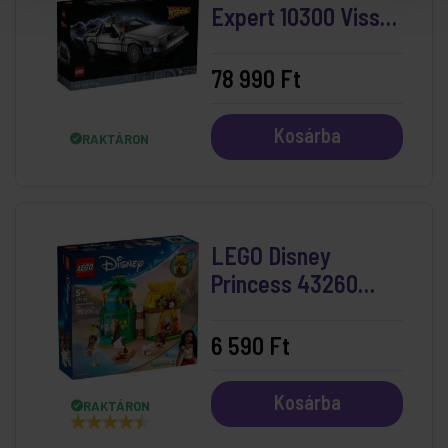
Expert 10300 Vissza
a jövőbe időgép
78 990 Ft
Kosárba
RAKTÁRON
LEGO Disney
Princess 43260
Vaiana vidám
kalandjai a szigeten
6 590 Ft
Kosárba
RAKTÁRON