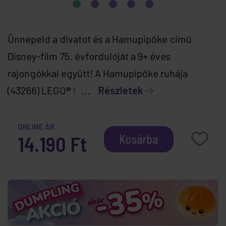
Ünnepeld a divatot és a Hamupipőke című
Disney-film 75. évfordulóját a 9+ éves
rajongókkal együtt! A Hamupipőke ruhája
(43266) LEGO® ǀ ...
Részletek
ONLINE ÁR
14.190 Ft
Kosárba