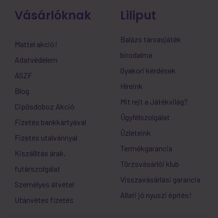
Vásárlóknak
Liliput
Balázs társasjáték
Mattel akció!
birodalma
Adatvédelem
Gyakori kérdések
ÁSZF
Híreink
Blog
Mit rejt a Játékvilág?
Cipősdoboz Akció
Ügyfélszolgálat
Fizetés bankkártyával
Üzleteink
Fizetés utalvánnyal
Termékgarancia
Kiszállítás árak,
Törzsvásárlói klub
futárszolgálat
Visszavásárlási garancia
Személyes átvétel
Állati jó nyuszi építés!
Utánvétes fizetés