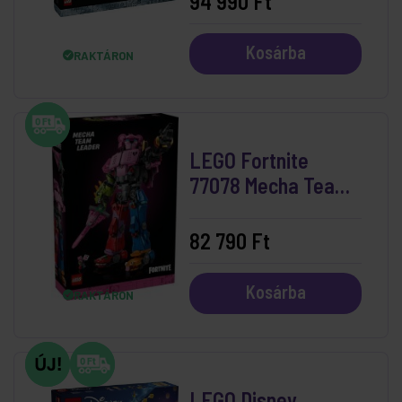
94 990 Ft
Kosárba
RAKTÁRON
LEGO Fortnite
77078 Mecha Team
Leader
82 790 Ft
Kosárba
RAKTÁRON
LEGO Disney