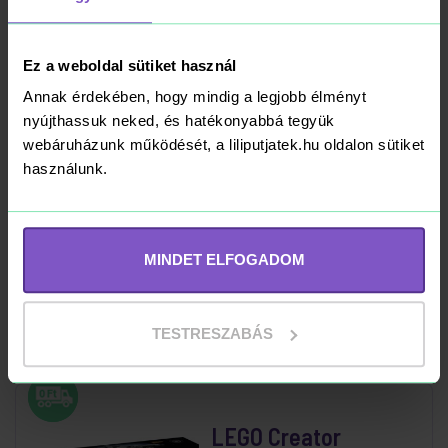
Kosárba
RAKTÁRON
Ez a weboldal sütiket használ
Annak érdekében, hogy mindig a legjobb élményt
nyújthassuk neked, és hatékonyabbá tegyük
webáruházunk működését, a liliputjatek.hu oldalon sütiket
LEGO Technic 42141
használunk.
McLaren Formula 1™
versenyautó
75 490 Ft
MINDET ELFOGADOM
Kosárba
RAKTÁRON
TESTRESZABÁS
LEGO Creator