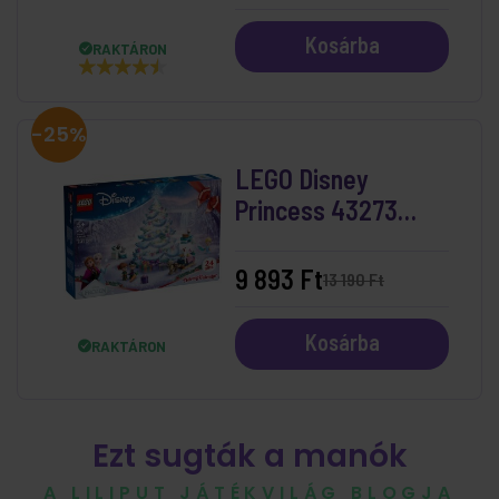
Kosárba
RAKTÁRON
-25%
LEGO Disney
Princess 43273
LEGO Disney
Princess Adventi
9 893 Ft
13 190 Ft
Naptár 2025
Kosárba
RAKTÁRON
Ezt sugták a manók
A LILIPUT JÁTÉKVILÁG BLOGJA