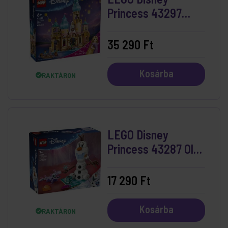
Princess 43297
Aranyhaj kastélya
35 290 Ft
Kosárba
RAKTÁRON
LEGO Disney
Princess 43287 Olaf
És Bruni Vidám
Piknikezése
17 290 Ft
Kosárba
RAKTÁRON