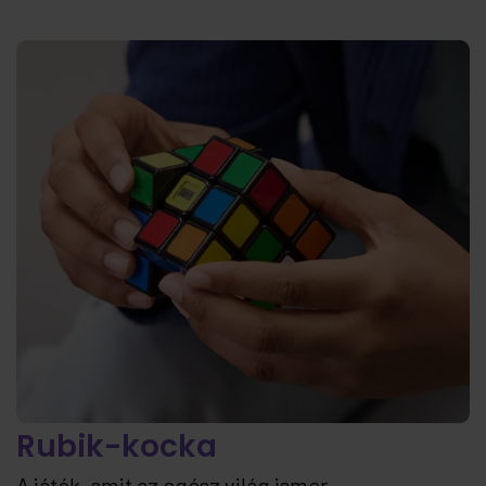
Rubik-kocka
A játék, amit az egész világ ismer...