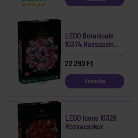
LEGO Botanicals
10374 Rózsaszín
Rózsacsokor
22 290 Ft
Kosárba
RAKTÁRON
LEGO Icons 10328
Rózsacsokor