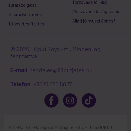
Törzsvásárlói klub
futárszolgálat
Visszavásárlási garancia
Személyes átvétel
Állati jó nyuszi építés!
Utánvétes fizetés
© 2026 Liliput Toys Kft., Minden jog
fenntartva
E-mail
: rendeles@liliputjatek.hu
Telefon
: +3670 383 5077
A LEGO, a LEGO logó, a Minifigure, a DUPLO, a DUPLO