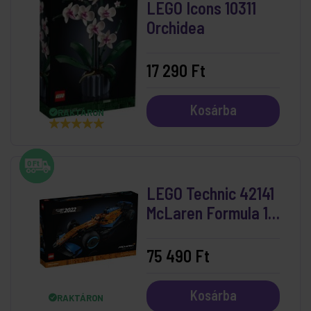
LEGO Icons 10311
Orchidea
17 290 Ft
Kosárba
RAKTÁRON
LEGO Technic 42141
McLaren Formula 1™
versenyautó
75 490 Ft
Kosárba
RAKTÁRON