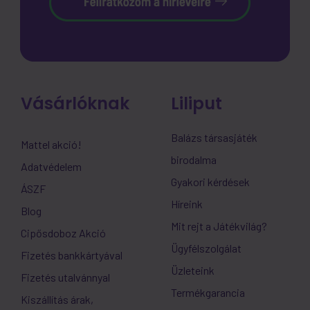
Vásárlóknak
Liliput
Balázs társasjáték
Mattel akció!
birodalma
Adatvédelem
Gyakori kérdések
ÁSZF
Híreink
Blog
Mit rejt a Játékvilág?
Cipősdoboz Akció
Ügyfélszolgálat
Fizetés bankkártyával
Üzleteink
Fizetés utalvánnyal
Termékgarancia
Kiszállítás árak,