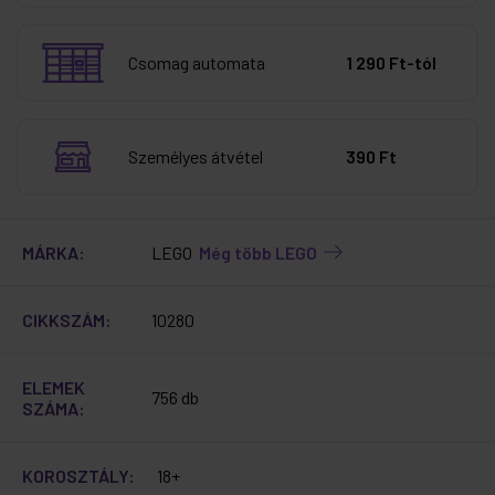
Csomag automata
1 290 Ft-tól
Személyes átvétel
390 Ft
MÁRKA:
LEGO
Még több LEGO
CIKKSZÁM:
10280
ELEMEK
756 db
SZÁMA:
KOROSZTÁLY:
18+