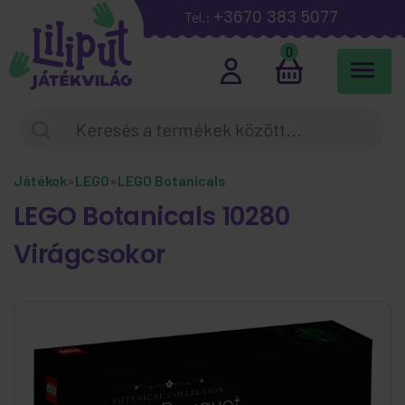
+3670 383 5077
Tel.:
0
Játékok
»
LEGO
»
LEGO Botanicals
LEGO Botanicals 10280
Virágcsokor