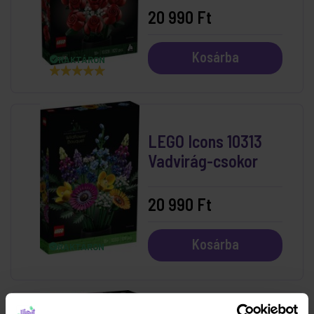
20 990 Ft
Kosárba
RAKTÁRON
LEGO Icons 10313
Vadvirág-csokor
20 990 Ft
Kosárba
RAKTÁRON