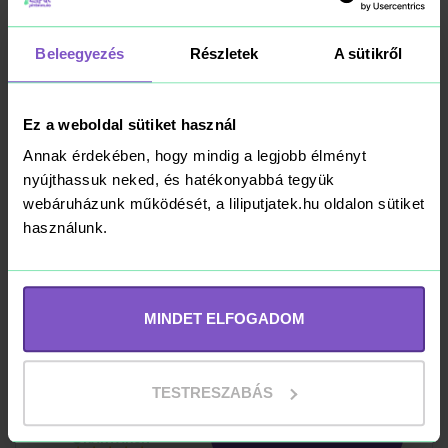
LEGO Botanicals
10342 Rózsaszín
Beleegyezés
Részletek
A sütikről
virágcsokor
20 590 Ft
Ez a weboldal sütiket használ
Annak érdekében, hogy mindig a legjobb élményt
Kosárba
RAKTÁRON
nyújthassuk neked, és hatékonyabbá tegyük
webáruházunk működését, a liliputjatek.hu oldalon sütiket
használunk.
LEGO Icons 10369
Szilvavirág
MINDET ELFOGADOM
9 990 Ft
TESTRESZABÁS
Kosárba
RAKTÁRON