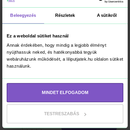
LEGO Icons 10313
Vadvirág-csokor
Beleegyezés
Részletek
A sütikről
20 990 Ft
Ez a weboldal sütiket használ
Annak érdekében, hogy mindig a legjobb élményt
Kosárba
RAKTÁRON
nyújthassuk neked, és hatékonyabbá tegyük
webáruházunk működését, a liliputjatek.hu oldalon sütiket
használunk.
LEGO Icons 10369
Szilvavirág
MINDET ELFOGADOM
9 990 Ft
TESTRESZABÁS
Kosárba
RAKTÁRON