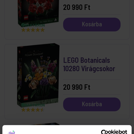
20 990 Ft
Kosárba
RAKTÁRON
LEGO Botanicals
10280 Virágcsokor
20 990 Ft
Kosárba
RAKTÁRON