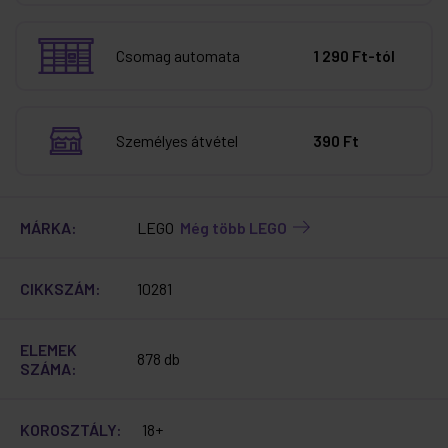
Csomag automata
1 290 Ft-tól
Személyes átvétel
390 Ft
MÁRKA:
LEGO
Még több LEGO
CIKKSZÁM:
10281
ELEMEK
878 db
SZÁMA:
KOROSZTÁLY:
18+