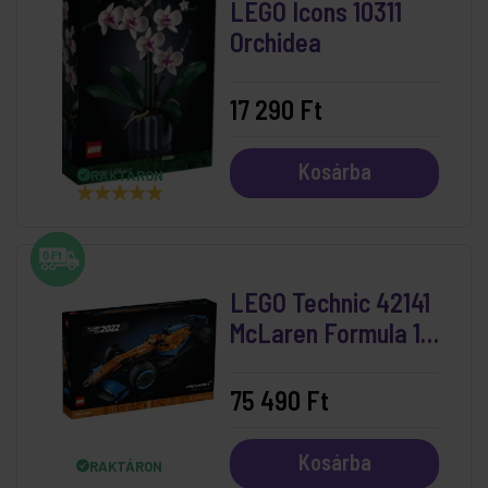
LEGO Icons 10311
Orchidea
17 290 Ft
Kosárba
RAKTÁRON
LEGO Technic 42141
McLaren Formula 1™
versenyautó
75 490 Ft
Kosárba
RAKTÁRON