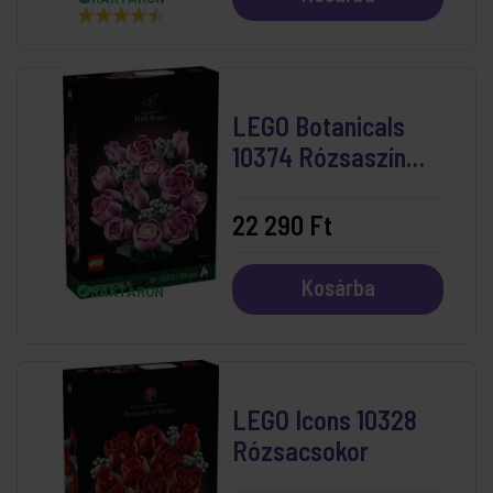
LEGO Botanicals
10374 Rózsaszín
Rózsacsokor
22 290 Ft
Kosárba
RAKTÁRON
LEGO Icons 10328
Rózsacsokor