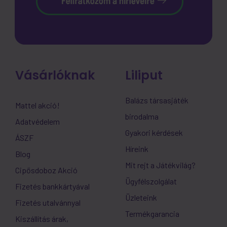
Vásárlóknak
Liliput
Balázs társasjáték
Mattel akció!
birodalma
Adatvédelem
Gyakori kérdések
ÁSZF
Híreink
Blog
Mit rejt a Játékvilág?
Cipősdoboz Akció
Ügyfélszolgálat
Fizetés bankkártyával
Üzleteink
Fizetés utalvánnyal
Termékgarancia
Kiszállítás árak,