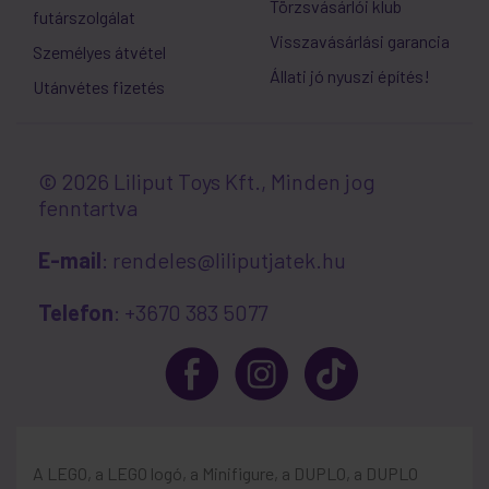
Törzsvásárlói klub
futárszolgálat
Visszavásárlási garancia
Személyes átvétel
Állati jó nyuszi építés!
Utánvétes fizetés
© 2026 Liliput Toys Kft., Minden jog
fenntartva
E-mail
: rendeles@liliputjatek.hu
Telefon
: +3670 383 5077
A LEGO, a LEGO logó, a Minifigure, a DUPLO, a DUPLO