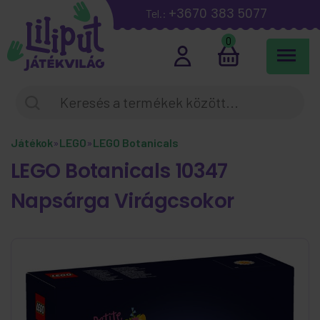
+3670 383 5077
Tel.:
0
Játékok
»
LEGO
»
LEGO Botanicals
LEGO Botanicals 10347
Napsárga Virágcsokor