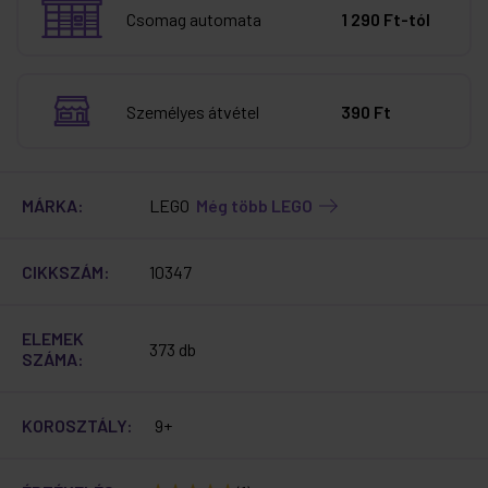
Csomag automata
1 290 Ft-tól
Személyes átvétel
390 Ft
MÁRKA:
LEGO
Még több LEGO
CIKKSZÁM:
10347
ELEMEK
373 db
SZÁMA:
KOROSZTÁLY:
9+