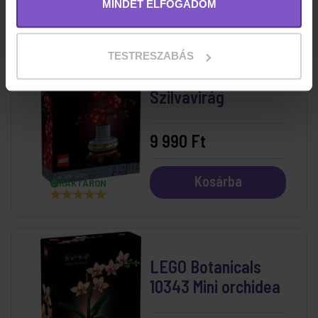
MINDET ELFOGADOM
TESTRESZABÁS
LEGO Icons 10369
Szilvavirág
9 990 Ft
Kosárba
RAKTÁRON
LEGO Botanicals
10343 Mini orchidea