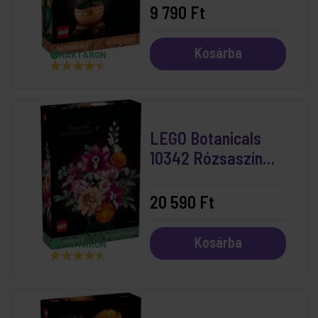
9 790 Ft
Kosárba
RAKTÁRON
LEGO Botanicals
10342 Rózsaszín
virágcsokor
20 590 Ft
Kosárba
RAKTÁRON