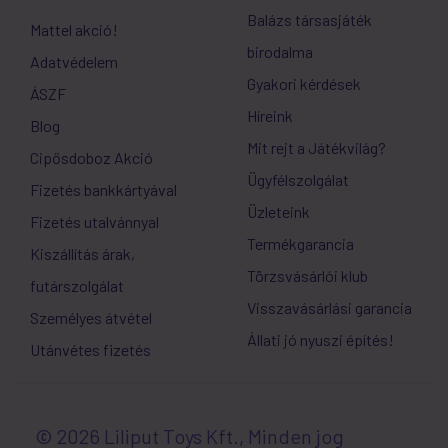
Balázs társasjáték
Mattel akció!
birodalma
Adatvédelem
Gyakori kérdések
ÁSZF
Híreink
Blog
Mit rejt a Játékvilág?
Cipősdoboz Akció
Ügyfélszolgálat
Fizetés bankkártyával
Üzleteink
Fizetés utalvánnyal
Termékgarancia
Kiszállítás árak,
Törzsvásárlói klub
futárszolgálat
Visszavásárlási garancia
Személyes átvétel
Állati jó nyuszi építés!
Utánvétes fizetés
© 2026 Liliput Toys Kft., Minden jog