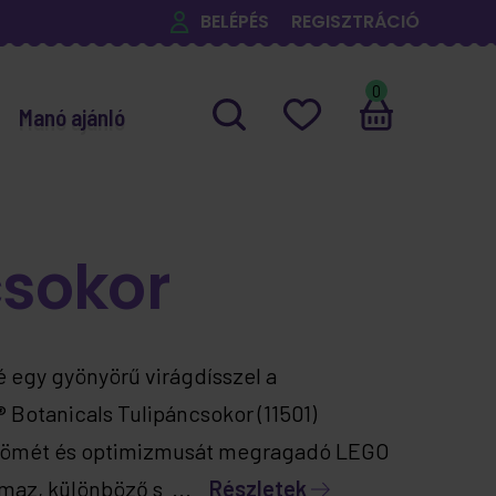
BELÉPÉS
REGISZTRÁCIÓ
0
Manó ajánló
csokor
egy gyönyörű virágdísszel a
 Botanicals Tulipáncsokor (11501)
 örömét és optimizmusát megragadó LEGO
almaz, különböző s ...
Részletek