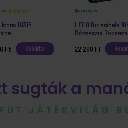
ÁRON
RAKTÁRON
Icons 10318
LEGO Botanicals 10
orde
Rózsaszín Rózsacs
0 Ft
22 290 Ft
Kosárba
Kosá
zt sugták a man
IPUT JÁTÉKVILÁG 