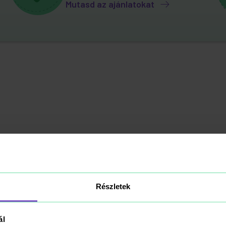
Mutasd az ajánlatokat
Részletek
ál