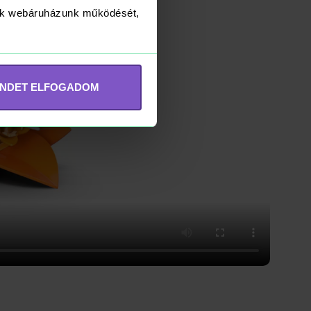
yük webáruházunk működését,
INDET ELFOGADOM