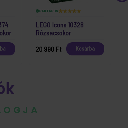
RAKTÁRON
374
LEGO Icons 10328
L
okor
Rózsacsokor
V
20 990 Ft
2
rba
Kosárba
ók
BLOGJA