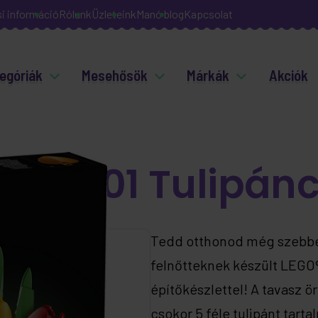
si információ
Rólunk
Üzleteink
Manó blog
Kapcsolat
egóriák
Mesehősök
Márkák
Akciók
ls 11501 Tulipán
Tedd otthonod még szebbé 
felnőtteknek készült LEGO®
építőkészlettel! A tavasz
csokor 5 féle tulipánt tart