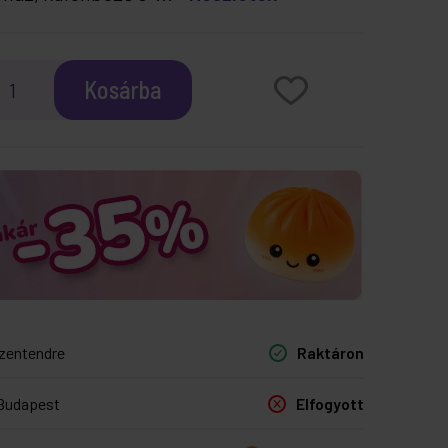
Kosárba
zentendre
Raktáron
Budapest
Elfogyott