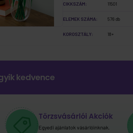
CIKKSZÁM:
11501
ELEMEK SZÁMA:
576 db
KOROSZTÁLY:
18+
gyik kedvence
Törzsvásárlói Akciók
Egyedi ajánlatok vásárlóinknak.