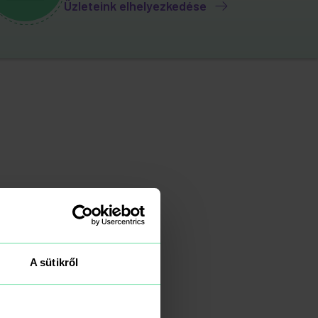
Üzleteink elhelyezkedése
A sütikről