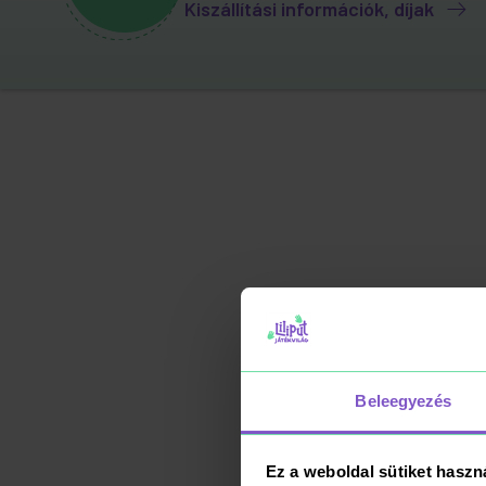
Kiszállítási információk, díjak
Beleegyezés
Ez a weboldal sütiket haszn