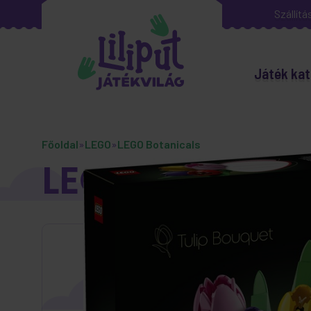
Szállítá
Játék kat
Főoldal
»
LEGO
»
LEGO Botanicals
LEGO Botanica