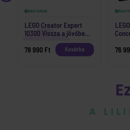
RAKTÁRON
RAKT
LEGO Creator Expert
LEGO 
10300 Vissza a jövőbe
Conc
időgép
78 990 Ft
76 99
Kosárba
E
A LIL