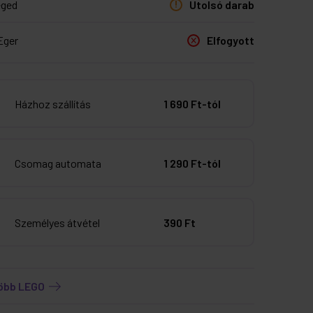
eged
Utolsó darab
Eger
Elfogyott
Házhoz szállítás
1 690 Ft-tól
Csomag automata
1 290 Ft-tól
Személyes átvétel
390 Ft
több LEGO