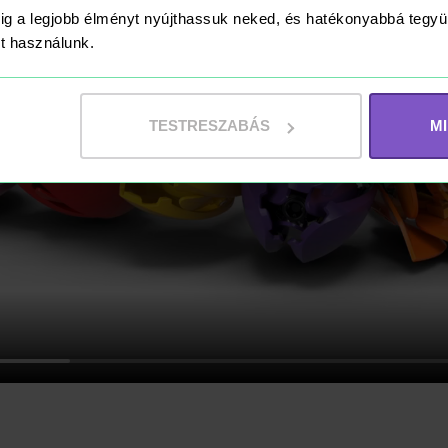
ig a legjobb élményt nyújthassuk neked, és hatékonyabbá teg
ket használunk.
TESTRESZABÁS
M