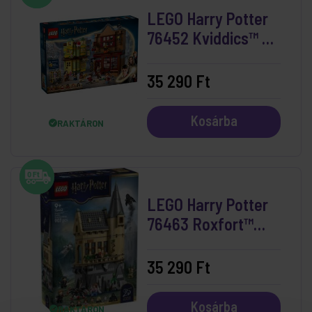
LEGO Harry Potter
76452 Kviddics™ A
Javából
Sportszaküzlet És A
35 290 Ft
Fagylaltszalon
Kosárba
RAKTÁRON
LEGO Harry Potter
76463 Roxfort™
Kastély:
Gyengélkedő
35 290 Ft
Kosárba
RAKTÁRON