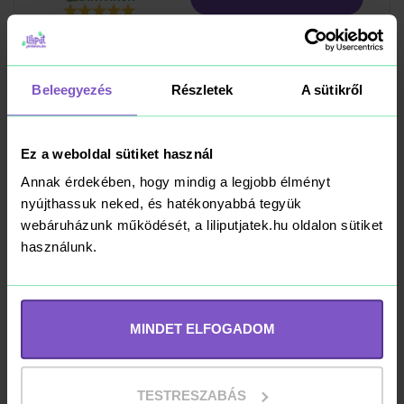
Beleegyezés
Részletek
A sütikről
LEGO Harry Potter
76451 Privet Drive:
Marge Néni
Ez a weboldal sütiket használ
Látogatása
31 690 Ft
Annak érdekében, hogy mindig a legjobb élményt
nyújthassuk neked, és hatékonyabbá tegyük
webáruházunk működését, a liliputjatek.hu oldalon sütiket
Kosárba
RAKTÁRON
használunk.
MINDET ELFOGADOM
LEGO Harry Potter
76424 A Repülő
Ford Anglia™
TESTRESZABÁS