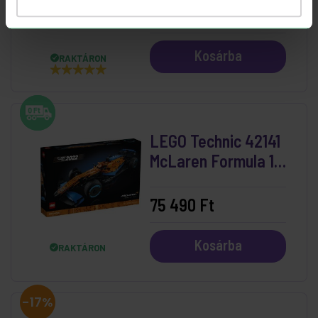
5 190 Ft
Kosárba
RAKTÁRON
LEGO Technic 42141
McLaren Formula 1™
versenyautó
75 490 Ft
Kosárba
RAKTÁRON
-17%