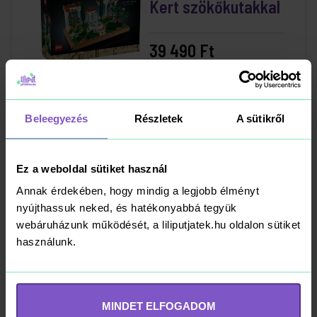
Kert szökőkutakkal
39 490 Ft
Kosárba
RAKTÁRON
Beleegyezés
Részletek
A sütikről
Ez a weboldal sütiket használ
LEGO Icons 11375
Annak érdekében, hogy mindig a legjobb élményt
Ferrari F2004 És
nyújthassuk neked, és hatékonyabbá tegyük
Michael Schumacher
webáruházunk működését, a liliputjatek.hu oldalon sütiket
31 690 Ft
használunk.
Kosárba
RAKTÁRON
MINDET ELFOGADOM