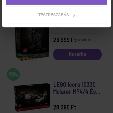
-10%
TESTRESZABÁS
LEGO Icons 11373 A
Gyűrűk Ura: Sauron
Sisakja
23 999 Ft
26 590 Ft
Kosárba
RAKTÁRON
LEGO Icons 10330
Mclaren MP4/4 És
Ayrton Senna
28 390 Ft