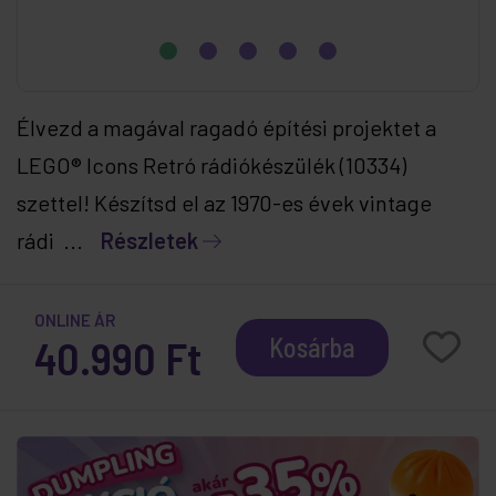
Élvezd a magával ragadó építési projektet a
LEGO® Icons Retró rádiókészülék (10334)
szettel! Készítsd el az 1970-es évek vintage
rádi ...
Részletek
ONLINE ÁR
40.990 Ft
Kosárba