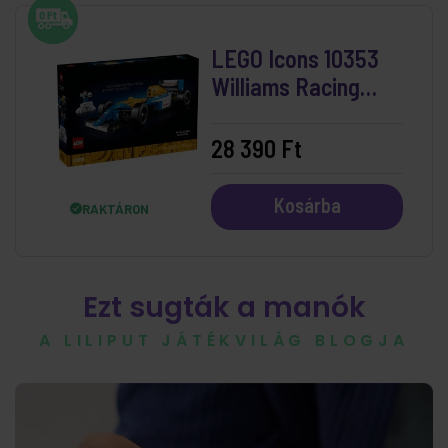
LEGO Icons 10353
Williams Racing
Fw14B és Nigel
Mansell
28 390 Ft
Kosárba
RAKTÁRON
Ezt sugták a manók
A LILIPUT JÁTÉKVILÁG BLOGJA