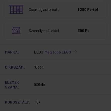
Csomag automata
1 290 Ft-tól
Személyes átvétel
390 Ft
MÁRKA:
LEGO
Még több LEGO
CIKKSZÁM:
10334
ELEMEK
906 db
SZÁMA:
KOROSZTÁLY:
18+