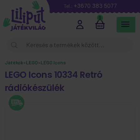
+3670 383 5077
Tel.:
0
Játékok
»
LEGO
»
LEGO Icons
LEGO Icons 10334 Retró
rádiókészülék