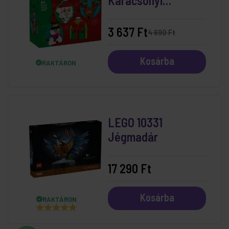
Karácsonyi
Díszválogatás
3 637 Ft
4 690 Ft
Kosárba
RAKTÁRON
LEGO 10331
Jégmadár
17 290 Ft
Kosárba
RAKTÁRON