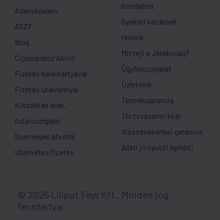
birodalma
Adatvédelem
Gyakori kérdések
ÁSZF
Híreink
Blog
Mit rejt a Játékvilág?
Cipősdoboz Akció
Ügyfélszolgálat
Fizetés bankkártyával
Üzleteink
Fizetés utalvánnyal
Termékgarancia
Kiszállítás árak,
Törzsvásárlói klub
futárszolgálat
Visszavásárlási garancia
Személyes átvétel
Állati jó nyuszi építés!
Utánvétes fizetés
© 2026 Liliput Toys Kft., Minden jog
fenntartva