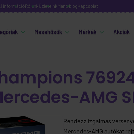
si információ
Rólunk
Üzleteink
Manó blog
Kapcsolat
egóriák
Mesehősök
Márkák
Akciók
hampions 7692
Mercedes-AMG S
Rendezz izgalmas verseny
Mercedes-AMG autókat rejt