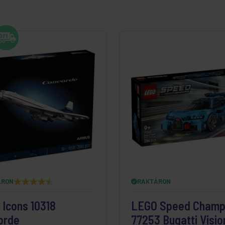
ÁRON
RAKTÁRON
Icons 10318
LEGO Speed Champ
orde
77253 Bugatti Visio