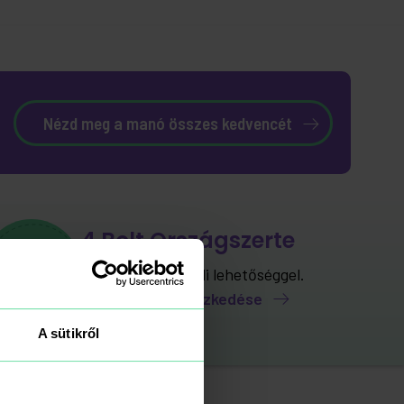
Nézd meg a manó összes kedvencét
4 Bolt Országszerte
Személyes átvételi lehetőséggel.
Üzleteink elhelyezkedése
A sütikről