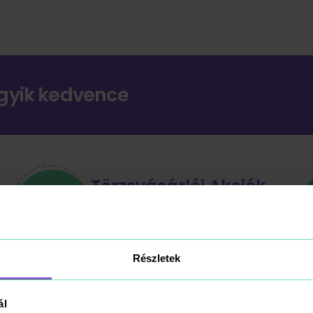
gyik kedvence
Törzsvásárlói Akciók
Egyedi ajánlatok vásárlóinknak.
Mutasd az ajánlatokat
Részletek
ál