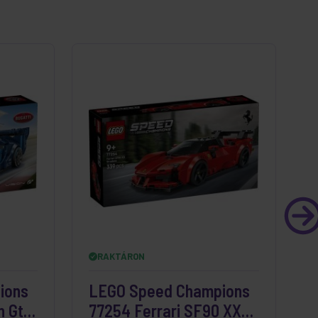
RAKTÁRON
ions
LEGO Speed Champions
n Gt
77254 Ferrari SF90 XX
7