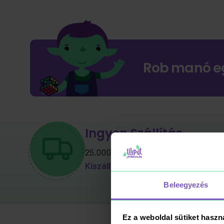
Rob manó e
Ingyen Szállítás
25.000 Ft feletti vásárlás esetén.
Kiszállítási információk, díjak
Beleegyezés
Ez a weboldal sütiket haszn