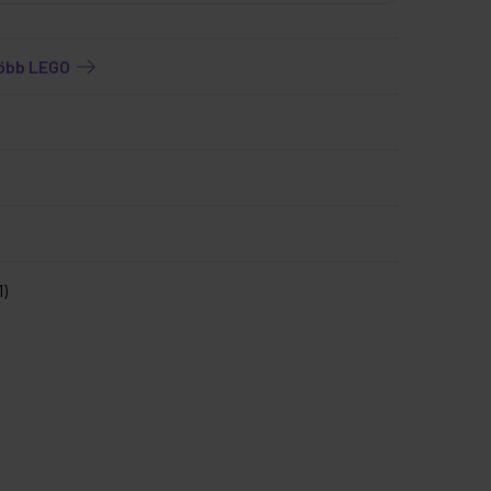
több LEGO
1)