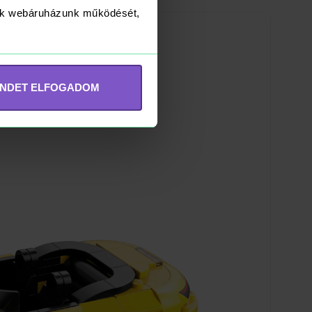
yük webáruházunk működését,
INDET ELFOGADOM