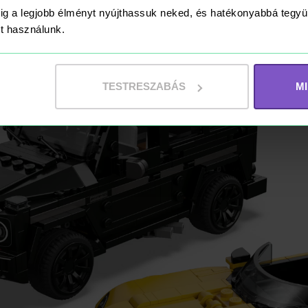
ig a legjobb élményt nyújthassuk neked, és hatékonyabbá teg
ket használunk.
TESTRESZABÁS
M