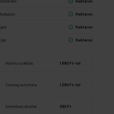
zentendre
Raktáron
Budapest
Raktáron
eged
Raktáron
Eger
Raktáron
Házhoz szállítás
1 690 Ft-tól
Csomag automata
1 290 Ft-tól
Személyes átvétel
390 Ft