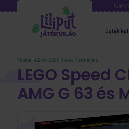
Szállítá
Játék kat
Főoldal
»
LEGO
»
LEGO Speed Champions
LEGO Speed C
AMG G 63 és 