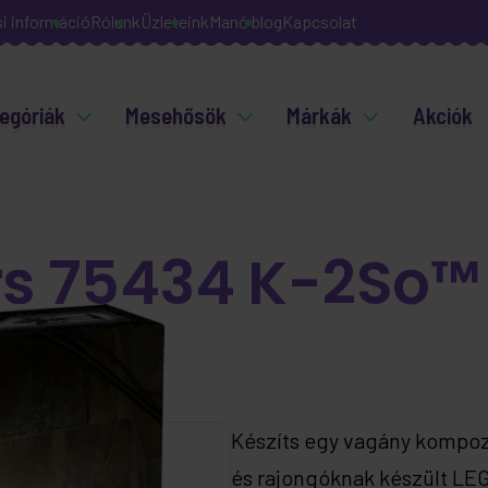
si információ
Rólunk
Üzleteink
Manó blog
Kapcsolat
egóriák
Mesehősök
Márkák
Akciók
s 75434 K-2So™ 
Készíts egy vagány kompozí
és rajongóknak készült LE