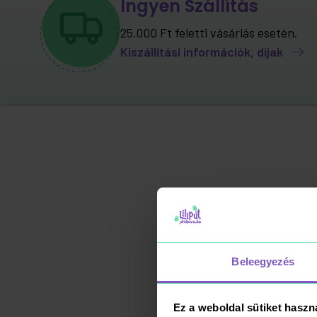
Ingyen Szállítás
25.000 Ft feletti vásárlás esetén.
Kiszállítási információk, díjak
Beleegyezés
Ez a weboldal sütiket haszn