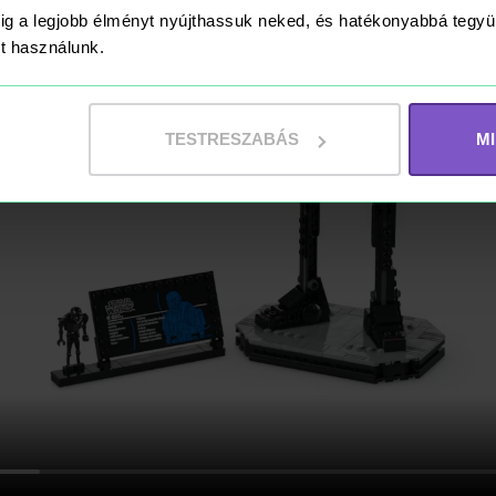
ig a legjobb élményt nyújthassuk neked, és hatékonyabbá teg
ket használunk.
TESTRESZABÁS
M