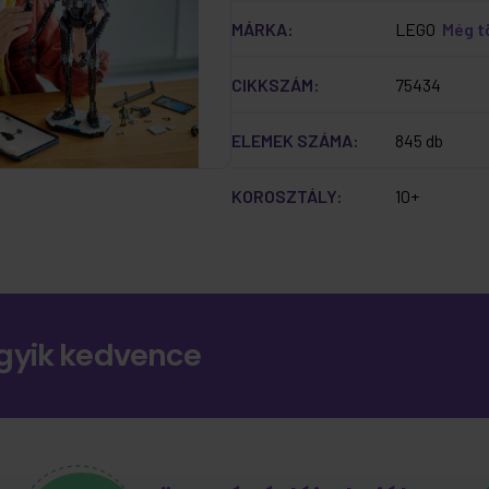
MÁRKA:
LEGO
Még 
CIKKSZÁM:
75434
ELEMEK SZÁMA:
845 db
KOROSZTÁLY:
10+
gyik kedvence