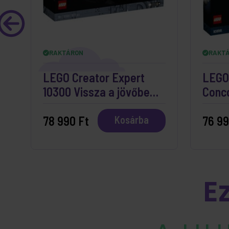
RAKTÁRON
RAKT
LEGO Creator Expert
LEGO 
10300 Vissza a jövőbe
Conc
időgép
78 990 Ft
76 99
Kosárba
E