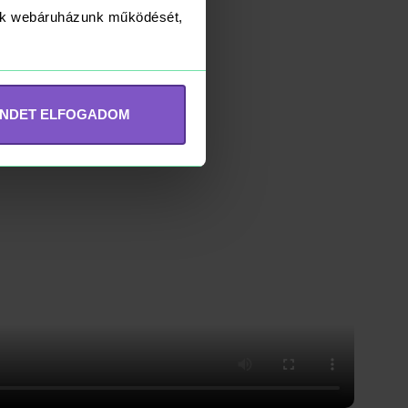
yük webáruházunk működését,
INDET ELFOGADOM