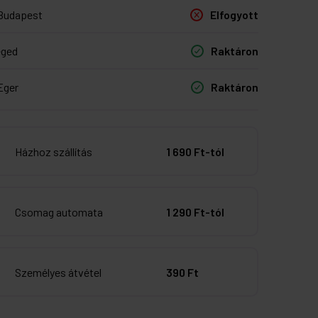
Budapest
Elfogyott
eged
Raktáron
Eger
Raktáron
Házhoz szállítás
1 690 Ft-tól
Csomag automata
1 290 Ft-tól
Személyes átvétel
390 Ft