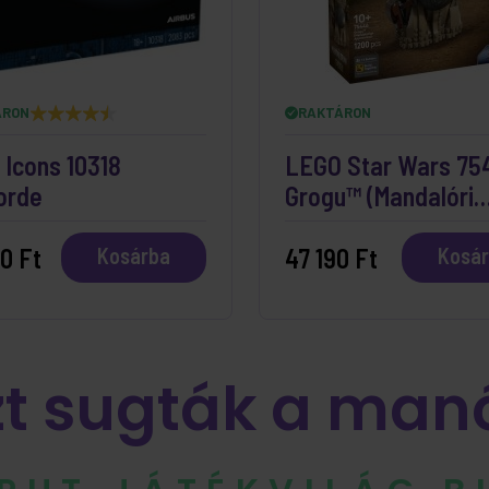
ÁRON
RAKTÁRON
Icons 10318
LEGO Star Wars 75
orde
Grogu™ (Mandalóri
tanonc)
0 Ft
47 190 Ft
Kosárba
Kosá
zt sugták a man