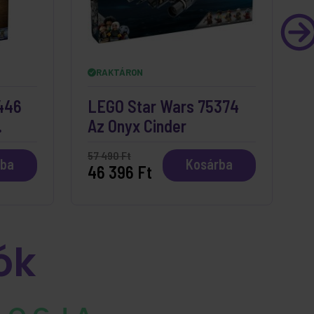
RAKTÁRON
446
LEGO Star Wars 75374
L
Az Onyx Cinder
G
57 490 Ft
3
rba
Kosárba
46 396 Ft
ók