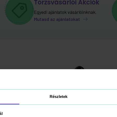
Törzsvásárlói Akciók
Egyedi ajánlatok vásárlóinknak.
Mutasd az ajánlatokat
Részletek
ál