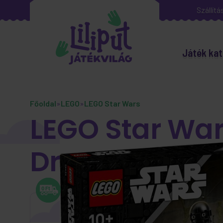
Szállítá
Játék kat
Főoldal
»
LEGO
»
LEGO Star Wars
LEGO Star War
Droid