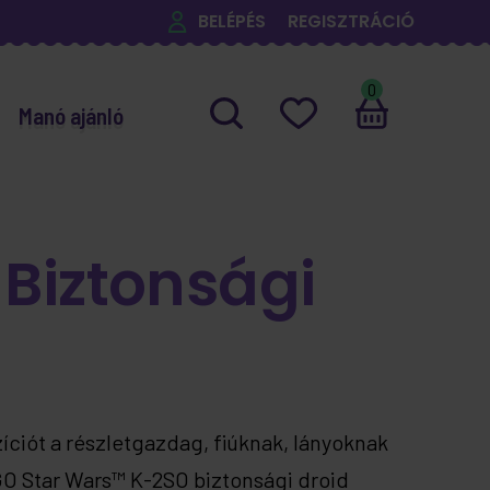
BELÉPÉS
REGISZTRÁCIÓ
0
Manó ajánló
Biztonsági
ciót a részletgazdag, fiúknak, lányoknak
GO Star Wars™ K-2SO biztonsági droid