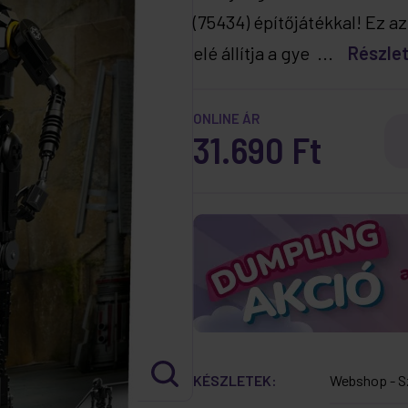
(75434) építőjátékkal! Ez az
elé állítja a gye ...
Részle
ONLINE ÁR
31.690 Ft
KÉSZLETEK:
Webshop - S