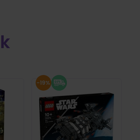
k
-19%