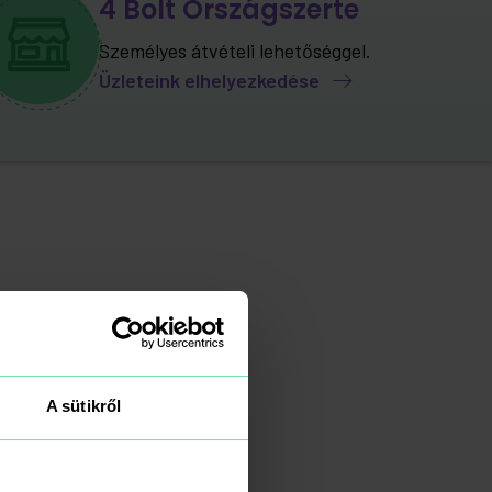
4 Bolt Országszerte
Személyes átvételi lehetőséggel.
Üzleteink elhelyezkedése
A sütikről