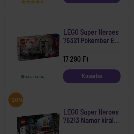
LEGO Super Heroes
76321 Pókember És
Doc Ock Csatája A
Metrókocsiban
17 290 Ft
Kosárba
RAKTÁRON
-20%
LEGO Super Heroes
76213 Namor király
trónterme