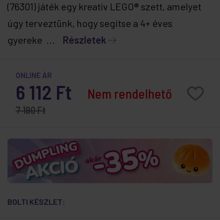
(76301) játék egy kreatív LEGO® szett, amelyet
úgy terveztünk, hogy segítse a 4+ éves
gyereke ...
Részletek
ONLINE ÁR
6 112 Ft
Nem rendelhető
7 190 Ft
BOLTI KÉSZLET: