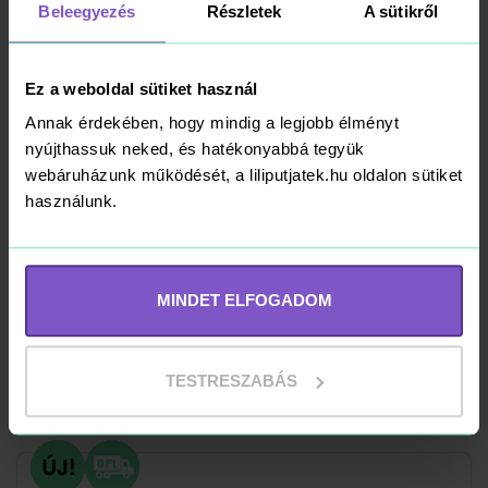
Beleegyezés
Részletek
A sütikről
Négyes vs. Galactus
20 990 Ft
építőfigura
Kosárba
Ez a weboldal sütiket használ
RAKTÁRON
Annak érdekében, hogy mindig a legjobb élményt
nyújthassuk neked, és hatékonyabbá tegyük
webáruházunk működését, a liliputjatek.hu oldalon sütiket
használunk.
LEGO Technic 42141
McLaren Formula 1™
versenyautó
MINDET ELFOGADOM
75 490 Ft
Kosárba
TESTRESZABÁS
RAKTÁRON