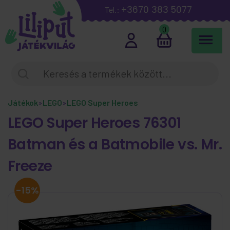
+3670 383 5077
Tel.:
0
Játékok
»
LEGO
»
LEGO Super Heroes
LEGO Super Heroes 76301
Batman és a Batmobile vs. Mr.
Freeze
-15%