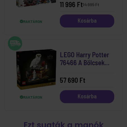
11 996 Ft
14 995 Ft
Kosárba
RAKTÁRON
LEGO Harry Potter
76466 A Bölcsek
Köve – Gyűjtői
Kiadás
57 690 Ft
Kosárba
RAKTÁRON
Ezt sugták a manók