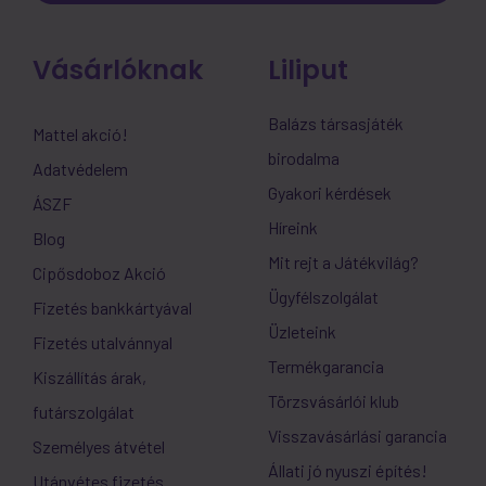
Vásárlóknak
Liliput
Balázs társasjáték
Mattel akció!
birodalma
Adatvédelem
Gyakori kérdések
ÁSZF
Híreink
Blog
Mit rejt a Játékvilág?
Cipősdoboz Akció
Ügyfélszolgálat
Fizetés bankkártyával
Üzleteink
Fizetés utalvánnyal
Termékgarancia
Kiszállítás árak,
Törzsvásárlói klub
futárszolgálat
Visszavásárlási garancia
Személyes átvétel
Állati jó nyuszi építés!
Utánvétes fizetés