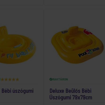
N
RAKTÁRON
 Bébi úszógumi
Deluxe Beülős Bébi
Úszógumi 79x79cm