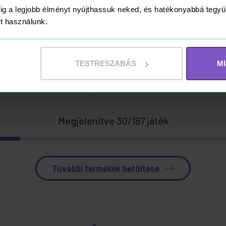
N
RAKTÁRON
ig a legjobb élményt nyújthassuk neked, és hatékonyabbá teg
ket használunk.
kanna 0,5 liter
Trunki ovis hátizsák –
rancs)
Bert, a fiú maci
TESTRESZABÁS
M
12 490 Ft
Kosárba
Kosárba
Megjelenítve 30/187 játék
További termékek betöltése