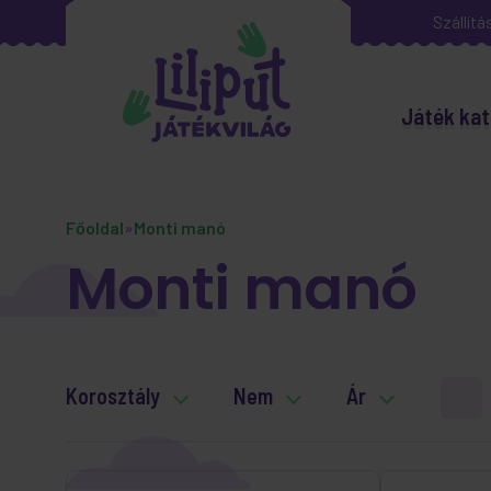
Szállítá
Játék kat
Főoldal
»
Monti manó
Monti manó
Korosztály
Nem
Ár