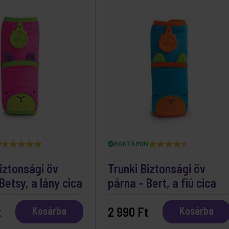
N
RAKTÁRON
iztonsági öv
Trunki Biztonsági öv
Betsy, a lány cica
párna - Bert, a fiú cica
t
2 990 Ft
Kosárba
Kosárba