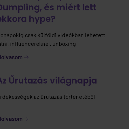
Dumpling, és miért lett
ekkora hype?
ónapokig csak külföldi videókban lehetett
átni, influencereknél, unboxing
artalmakban… most viszont már itthon is
lolvasom
lérhető – ráadásul jelenleg kizárólag nálunk.
Az Űrutazás világnapja
rdekességek az űrutazás történetéből
lolvasom