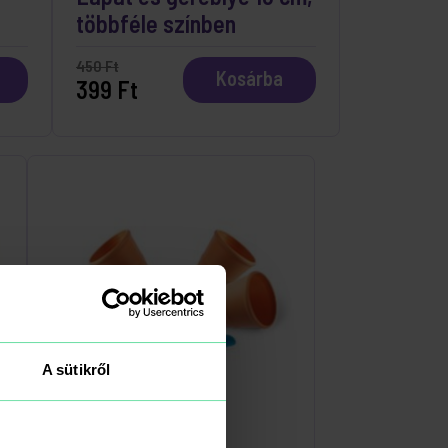
többféle színben
450 Ft
Kosárba
399 Ft
A sütikről