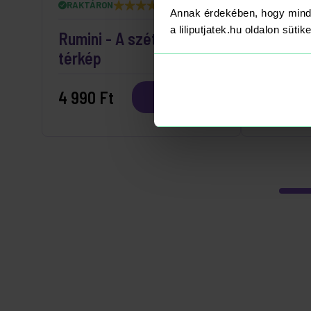
RAKTÁRON
RAKTÁRO
Annak érdekében, hogy mind
a liliputjatek.hu oldalon süti
Rumini - A szétszakadt
Locsoló
térkép
(kék/na
4 990 Ft
550 Ft
Kosárba