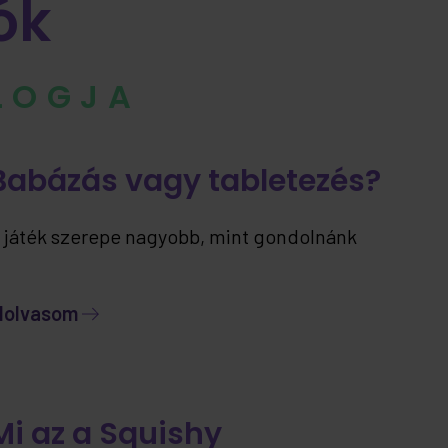
ók
BLOGJA
Babázás vagy tabletezés?
 játék szerepe nagyobb, mint gondolnánk
lolvasom
Mi az a Squishy