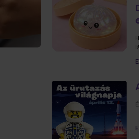
H
l
t
E
e
É
E