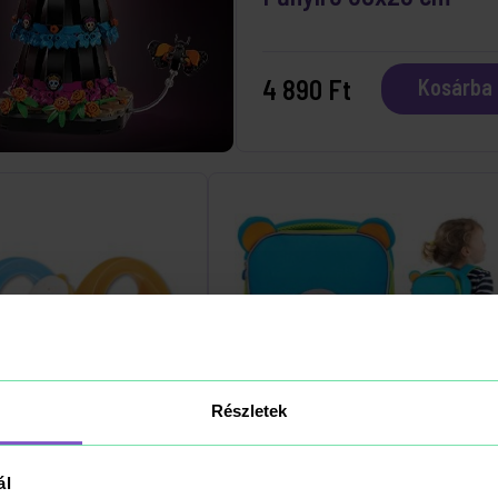
4 890 Ft
Kosárba
Részletek
ál