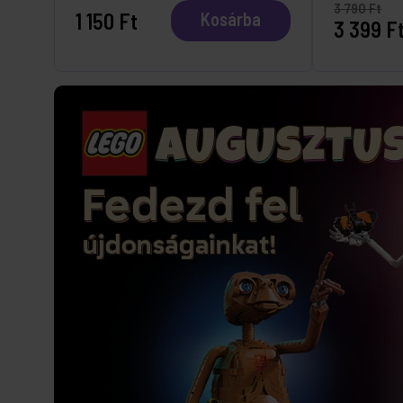
3 790 Ft
1 150 Ft
Kosárba
3 399 F