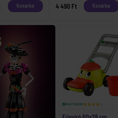
4 490 Ft
Kosárba
Kosárba
t
RAKTÁRON
Fűnyíró 60x28 cm