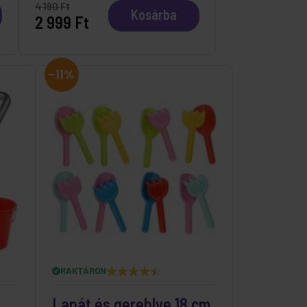
4 190 Ft
Kosárba
2 999 Ft
-11%
RAKTÁRON
Lapát és gereblye 18 cm,