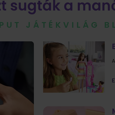
zt sugták a man
IPUT JÁTÉKVILÁG 
A
E