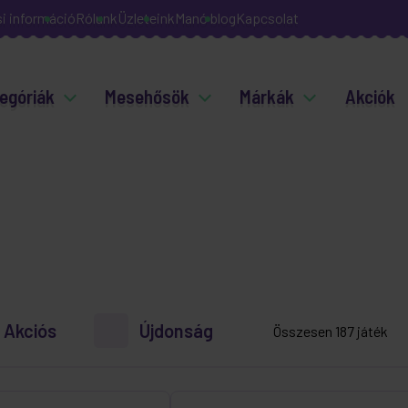
si információ
Rólunk
Üzleteink
Manó blog
Kapcsolat
egóriák
Mesehősök
Márkák
Akciók
Akciós
Újdonság
Összesen 187 játék