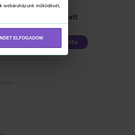
RAKTÁRON
yük webáruházunk működését,
Fagyi Homokozószett
Hálóban (Mondo)
INDET ELFOGADOM
690 Ft
Kosárba