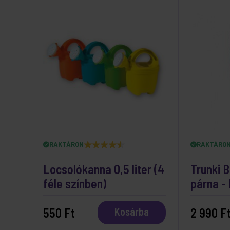
RAKTÁRON
RAKTÁRO
Locsolókanna 0,5 liter (4
Trunki B
féle színben)
párna - 
550 Ft
2 990 F
Kosárba