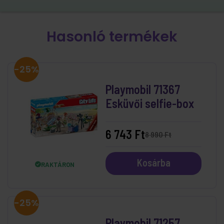
Hasonló termékek
-25%
Playmobil 71367
Esküvői selfie-box
6 743 Ft
8 990 Ft
Kosárba
RAKTÁRON
-25%
Playmobil 71257