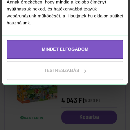
Annak érdekében, hogy mindig a legjobb élményt
Sakura
nyújthassuk neked, és hatékonyabbá tegyük
webáruházunk működését, a liliputjatek.hu oldalon sütiket
2 018 Ft
2 690 Ft
használunk.
Kosárba
RAKTÁRON
MINDET ELFOGADOM
-25%
TESTRESZABÁS
Playmobil 70919
DUCK ON CALL
Mentők bevetésen:
versenybaleset
4 043 Ft
5 390 Ft
Kosárba
RAKTÁRON