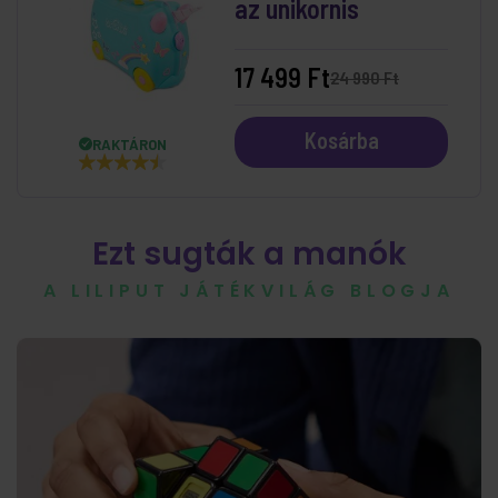
az unikornis
17 499 Ft
24 990 Ft
Kosárba
RAKTÁRON
Ezt sugták a manók
A LILIPUT JÁTÉKVILÁG BLOGJA