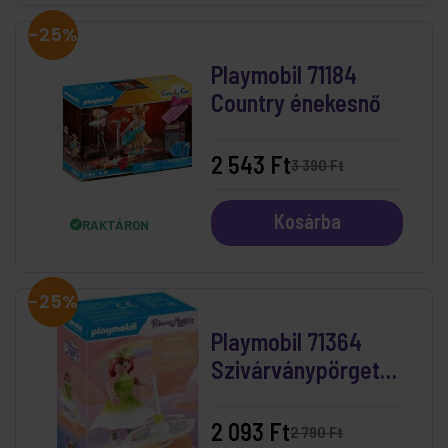
-25%
Playmobil 71184
Country énekesnő
2 543 Ft
3 390 Ft
Kosárba
RAKTÁRON
-25%
Playmobil 71364
Szivárványpörgettű
hercegnővel
2 093 Ft
2 790 Ft