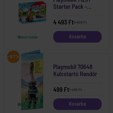
Starter Pack -
Segway mentőakció
4 493 Ft
5 990 Ft
Kosárba
RAKTÁRON
-67%
Playmobil 70648
Kulcstartó Rendőr
499 Ft
1 490 Ft
Kosárba
RAKTÁRON