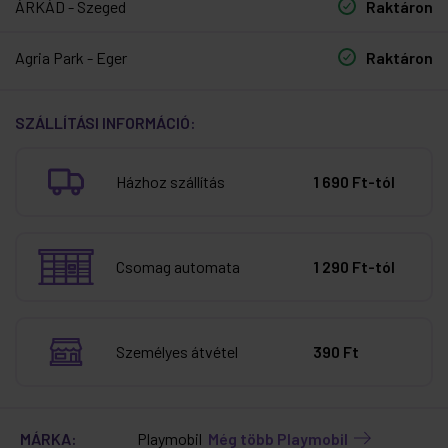
ÁRKÁD - Szeged
Raktáron
Agria Park - Eger
Raktáron
SZÁLLÍTÁSI INFORMÁCIÓ:
Házhoz szállítás
1 690 Ft-tól
Csomag automata
1 290 Ft-tól
Személyes átvétel
390 Ft
MÁRKA:
Playmobil
Még több Playmobil