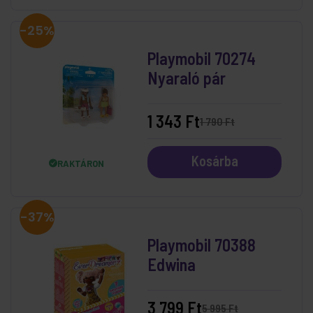
-25%
Playmobil 70274
Nyaraló pár
1 343 Ft
1 790 Ft
Kosárba
RAKTÁRON
-37%
Playmobil 70388
Edwina
3 799 Ft
5 995 Ft