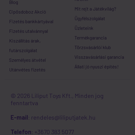
Blog
Mit rejt a Játékvilág?
Cipősdoboz Akció
Ügyfélszolgálat
Fizetés bankkártyával
Üzleteink
Fizetés utalvánnyal
Termékgarancia
Kiszállítás árak,
Törzsvásárlói klub
futárszolgálat
Visszavásárlási garancia
Személyes átvétel
Állati jó nyuszi építés!
Utánvétes fizetés
© 2026 Liliput Toys Kft., Minden jog
fenntartva
E-mail
: rendeles@liliputjatek.hu
Telefon
: +3670 383 5077