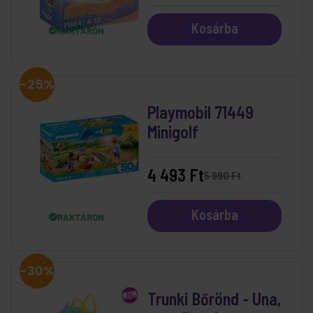
Kosárba
RAKTÁRON
-25%
Playmobil 71449
Minigolf
4 493 Ft
5 990 Ft
Kosárba
RAKTÁRON
-30%
Trunki Bőrönd - Una,