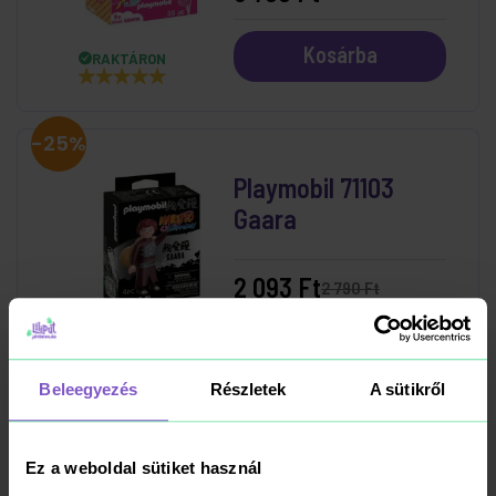
Kosárba
RAKTÁRON
-25%
Playmobil 71103
Gaara
2 093 Ft
2 790 Ft
Kosárba
RAKTÁRON
Beleegyezés
Részletek
A sütikről
-25%
Ez a weboldal sütiket használ
Playmobil 71098