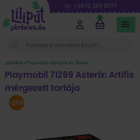
+3670 383 5077
Tel.:
0
Játékok
»
Playmobil
»
Asterix és Obelix
Playmobil 71269 Asterix: Artifis
mérgezett tortája
-25%