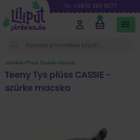
+3670 383 5077
Tel.:
0
Játékok
»
Plüss figurák
»
Állatok
Teeny Tys plüss CASSIE -
szürke macska