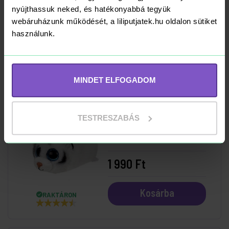
nyújthassuk neked, és hatékonyabbá tegyük
webáruházunk működését, a liliputjatek.hu oldalon sütiket
1 990 Ft
használunk.
Kosárba
RAKTÁRON
MINDET ELFOGADOM
Teeny Tys plüss
TESTRESZABÁS
Tundra - Fehér
tigris
1 990 Ft
Kosárba
RAKTÁRON