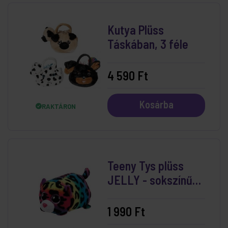
Kutya Plüss
Táskában, 3 féle
4 590 Ft
Kosárba
RAKTÁRON
Teeny Tys plüss
JELLY - sokszínű
leopárd
1 990 Ft