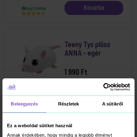
Kosárba
RAKTÁRON
Teeny Tys plüss
ANNA - egér
1 990 Ft
Kosárba
RAKTÁRON
Beleegyezés
Részletek
A sütikről
Teeny Tys plüss
Ez a weboldal sütiket használ
DANGLER - lajhár
Annak érdekében, hogy mindig a legjobb élményt