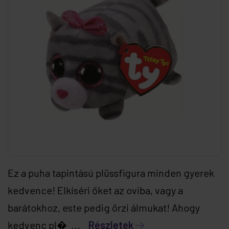
Ez a puha tapintású plüssfigura minden gyerek
kedvence! Elkíséri őket az oviba, vagy a
barátokhoz, este pedig őrzi álmukat! Ahogy
kedvenc pl� ...
Részletek