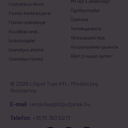
Mit rejt a Játékvilág?
Cipősdoboz Akció
Ügyfélszolgálat
Fizetés bankkártyával
Üzleteink
Fizetés utalvánnyal
Termékgarancia
Kiszállítás árak,
Törzsvásárlói klub
futárszolgálat
Visszavásárlási garancia
Személyes átvétel
Állati jó nyuszi építés!
Utánvétes fizetés
© 2026 Liliput Toys Kft., Minden jog
fenntartva
E-mail
: rendeles@liliputjatek.hu
Telefon
: +3670 383 5077