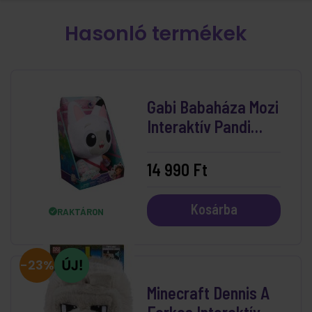
Hasonló termékek
Gabi Babaháza Mozi
Interaktív Pandi
Plüss Figura 30 cm
14 990 Ft
Kosárba
RAKTÁRON
-23%
Minecraft Dennis A