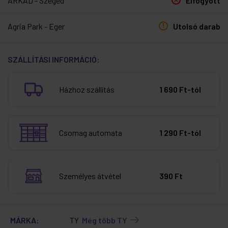
ÁRKÁD - Szeged
Elfogyott
Agria Park - Eger
Utolsó darab
SZÁLLÍTÁSI INFORMÁCIÓ:
Házhoz szállítás
1 690 Ft-tól
Csomag automata
1 290 Ft-tól
Személyes átvétel
390 Ft
MÁRKA:
TY
Még több TY