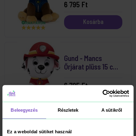
6 795 Ft
Kosárba
RAKTÁRON
Gund - Mancs
Őrjárat plüss 15 cm
Marshall
6 795 Ft
Kosárba
RAKTÁRON
Beleegyezés
Részletek
A sütikről
Ez a weboldal sütiket használ