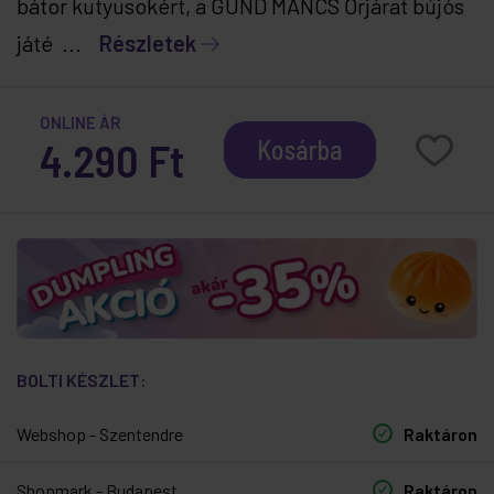
bátor kutyusokért, a GUND MANCS Őrjárat bújós
játé ...
Részletek
ONLINE ÁR
4.290 Ft
Kosárba
BOLTI KÉSZLET:
Webshop - Szentendre
Raktáron
Shopmark - Budapest
Raktáron