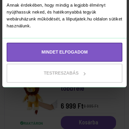
Gund - Mancs
Annak érdekében, hogy mindig a legjobb élményt
Őrjárat plüss 15 cm
nyújthassuk neked, és hatékonyabbá tegyük
Zuma
webáruházunk működését, a liliputjatek.hu oldalon sütiket
használunk.
6 795 Ft
Kosárba
RAKTÁRON
MINDET ELFOGADOM
-22%
TESTRESZABÁS
Stumble Guys Plüss
többféle
6 999 Ft
8 995 Ft
Kosárba
RAKTÁRON