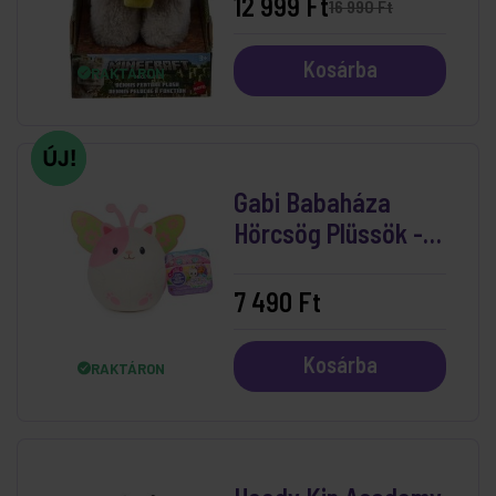
12 999 Ft
16 990 Ft
Kosárba
RAKTÁRON
Gabi Babaháza
Hörcsög Plüssök -
Pink-Fehér
7 490 Ft
Kosárba
RAKTÁRON