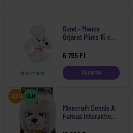
Gund - Mancs
Őrjárat Plüss 15 cm
Dolores
6 795 Ft
Kosárba
RAKTÁRON
-23%
Minecraft Dennis A
Farkas Interaktív
Plüssfigura