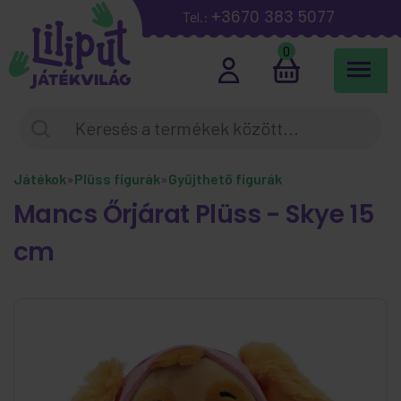
+3670 383 5077
Tel.:
0
Játékok
»
Plüss figurák
»
Gyűjthető figurák
Mancs Őrjárat Plüss - Skye 15
cm