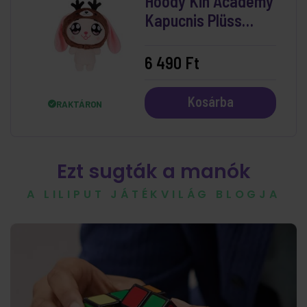
Hoody Kin Academy
Kapucnis Plüss
Nyuszi
6 490 Ft
Kosárba
RAKTÁRON
Ezt sugták a manók
A LILIPUT JÁTÉKVILÁG BLOGJA