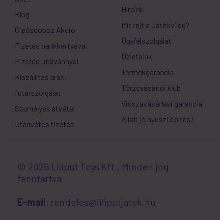
Híreink
Blog
Mit rejt a Játékvilág?
Cipősdoboz Akció
Ügyfélszolgálat
Fizetés bankkártyával
Üzleteink
Fizetés utalvánnyal
Termékgarancia
Kiszállítás árak,
Törzsvásárlói klub
futárszolgálat
Visszavásárlási garancia
Személyes átvétel
Állati jó nyuszi építés!
Utánvétes fizetés
© 2026 Liliput Toys Kft., Minden jog
fenntartva
E-mail
: rendeles@liliputjatek.hu