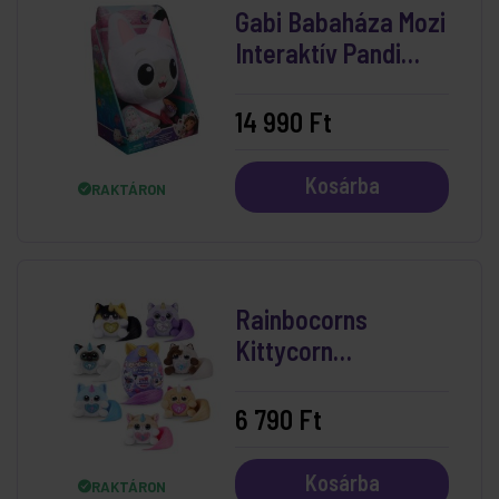
Gabi Babaháza Mozi
Interaktív Pandi
Plüss Figura 30 cm
14 990 Ft
Kosárba
RAKTÁRON
Rainbocorns
Kittycorn
Meglepetés Kis Cica
Plüss, többféle
6 790 Ft
Kosárba
RAKTÁRON