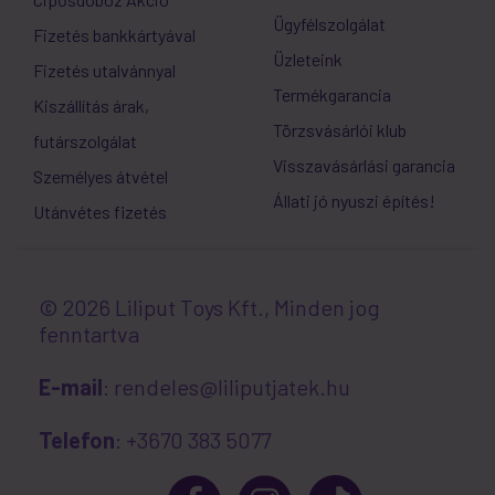
Ügyfélszolgálat
Fizetés bankkártyával
Üzleteink
Fizetés utalvánnyal
Termékgarancia
Kiszállítás árak,
Törzsvásárlói klub
futárszolgálat
Visszavásárlási garancia
Személyes átvétel
Állati jó nyuszi építés!
Utánvétes fizetés
© 2026 Liliput Toys Kft., Minden jog
fenntartva
E-mail
: rendeles@liliputjatek.hu
Telefon
: +3670 383 5077