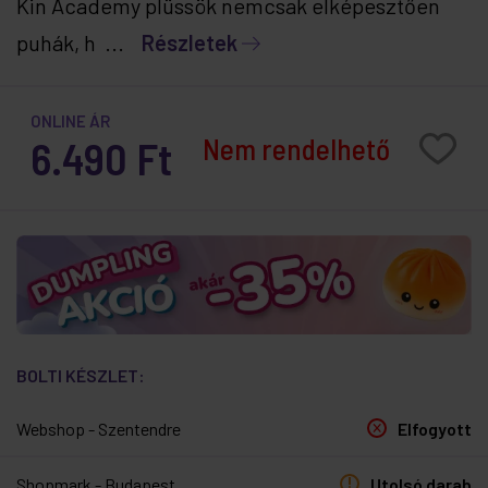
Kin Academy plüssök nemcsak elképesztően
puhák, h ...
Részletek
ONLINE ÁR
Nem rendelhető
6.490 Ft
BOLTI KÉSZLET:
Webshop - Szentendre
Elfogyott
Shopmark - Budapest
Utolsó darab