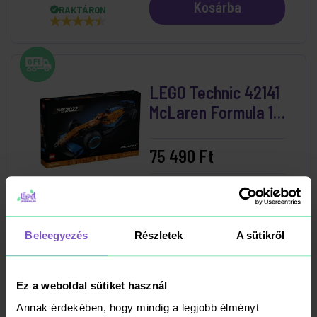
Kosárba
RAKTÁRON
LEGO Technic 42141
McLaren Formula 1™
versenyautó
75 490 Ft
Kosárba
RAKTÁRON
Beleegyezés
Részletek
A sütikről
Gund - Mancs
Ez a weboldal sütiket használ
Őrjárat plüss 15 cm
Annak érdekében, hogy mindig a legjobb élményt