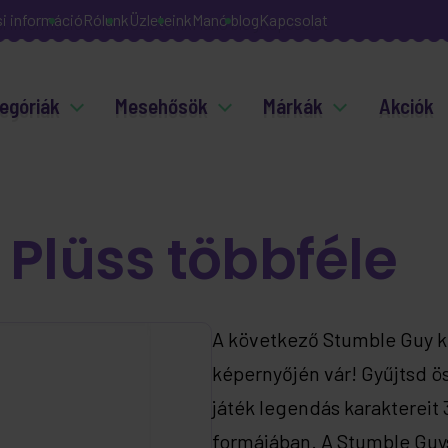
si információ
Rólunk
Üzleteink
Manó blog
Kapcsolat
egóriák
Mesehősök
Márkák
Akciók
Plüss többféle
A következő Stumble Guy k
képernyőjén vár! Gyűjtsd ös
játék legendás karaktereit 
formájában. A Stumble Guy