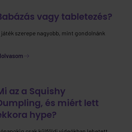
Babázás vagy tabletezés?
 játék szerepe nagyobb, mint gondolnánk
lolvasom
Mi az a Squishy
Dumpling, és miért lett
ekkora hype?
ónapokig csak külföldi videókban lehetett