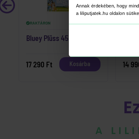
Annak érdekében, hogy mind
a liliputjatek.hu oldalon süti
RAKTÁRON
RAKT
Bluey Plüss 45 cm
Gabi
Inter
Figur
17 290 Ft
14 99
Kosárba
E
A LIL