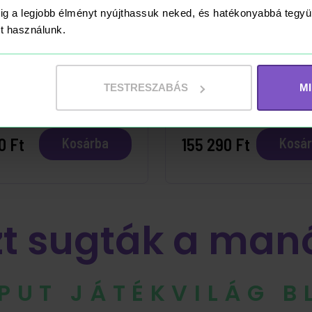
ig a legjobb élményt nyújthassuk neked, és hatékonyabbá teg
ket használunk.
ÁRON
RAKTÁRON
 Babaháza Mozi
Barbie Álomház 202
TESTRESZABÁS
M
aktív Pandi Plüss
a 30 cm
0 Ft
155 290 Ft
Kosárba
Kosá
zt sugták a man
IPUT JÁTÉKVILÁG 