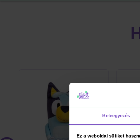
Beleegyezés
Ez a weboldal sütiket haszn