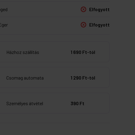
eged
Elfogyott
Eger
Elfogyott
Házhoz szállítás
1 690 Ft-tól
Csomag automata
1 290 Ft-tól
Személyes átvétel
390 Ft