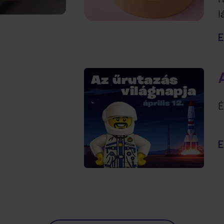
l
t
E
e
É
E