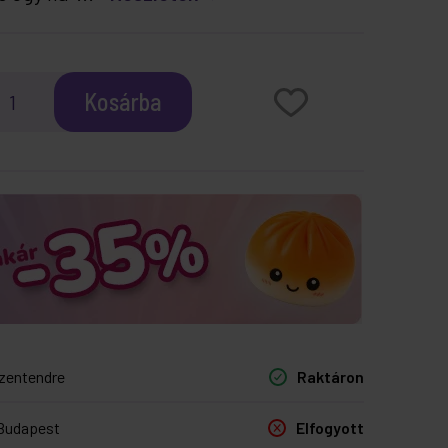
Kosárba
zentendre
Raktáron
Budapest
Elfogyott