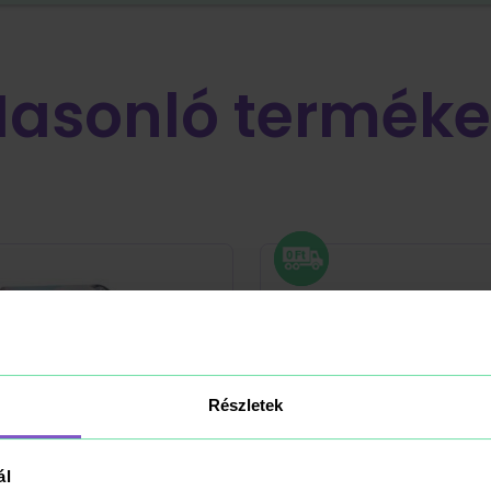
Hasonló terméke
Részletek
ál