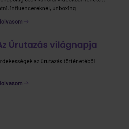
átni, influencereknél, unboxing
artalmakban… most viszont már itthon is
lolvasom
lérhető – ráadásul jelenleg kizárólag nálunk.
Az Űrutazás világnapja
rdekességek az űrutazás történetéből
lolvasom