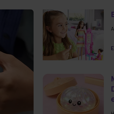
A
E
H