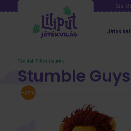
Szállítá
Játék kat
Főoldal
»
Plüss figurák
Stumble Guys 
-22%