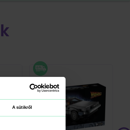
k
A sütikről