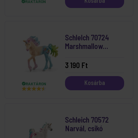
Kosárba
RAKTÁRON
Schlelch 70724
Marshmallow
Unicorn Foal
3 190 Ft
Kosárba
RAKTÁRON
Schleich 70572
Narvál, csikó