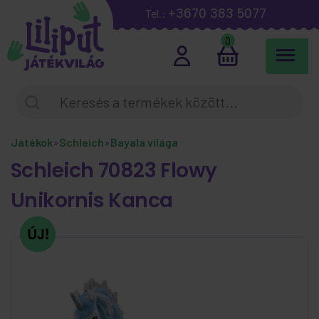
+3670 383 5077
Tel.:
0
Játékok
»
Schleich
»
Bayala világa
Schleich 70823 Flowy
Unikornis Kanca