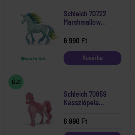
Schleich 70722
Marshmallow
Unicorn Stallion
6 990 Ft
Kosárba
RAKTÁRON
Schleich 70859
Kassziópeia
Unikornis Kanca
6 990 Ft