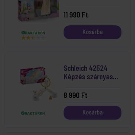
És Rocky
11 990 Ft
Kosárba
RAKTÁRON
Schleich 42524
Képzés szárnyas
oroszlánkölyköknek
8 990 Ft
Kosárba
RAKTÁRON