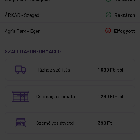
ÁRKÁD - Szeged
Raktáron
Agria Park - Eger
Elfogyott
SZÁLLÍTÁSI INFORMÁCIÓ:
Házhoz szállítás
1 690 Ft-tól
Csomag automata
1 290 Ft-tól
Személyes átvétel
390 Ft