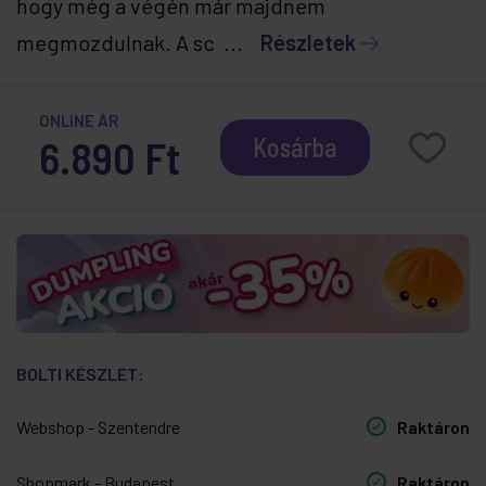
hogy még a végén már majdnem
megmozdulnak. A sc ...
Részletek
ONLINE ÁR
6.890 Ft
Kosárba
BOLTI KÉSZLET:
Webshop - Szentendre
Raktáron
Shopmark - Budapest
Raktáron