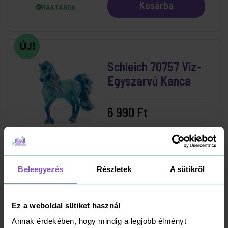
Kosárba
RAKTÁRON
Schleich 70757 Víz-
Egyszarvú Kanca
6 990 Ft
Kosárba
RAKTÁRON
Beleegyezés
Részletek
A sütikről
Schleich 15026
Ez a weboldal sütiket használ
Mosasaurus
Annak érdekében, hogy mindig a legjobb élményt