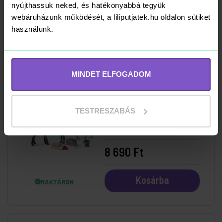
nyújthassuk neked, és hatékonyabbá tegyük
8 990 Ft
webáruházunk működését, a liliputjatek.hu oldalon sütiket
használunk.
Kosárba
RAKTÁRON
MINDET ELFOGADOM
Schleich 42486
TESTRESZABÁS
Orvoslátogatás
Kancánál és
Csikójánál
8 690 Ft
Kosárba
RAKTÁRON