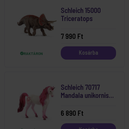
Schleich 15000
Triceratops
7 990 Ft
Kosárba
RAKTÁRON
Schleich 70717
Mandala unikornis
kanca
6 890 Ft