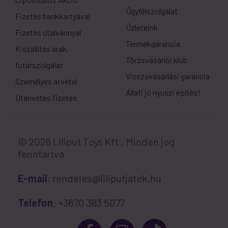
Ügyfélszolgálat
Fizetés bankkártyával
Üzleteink
Fizetés utalvánnyal
Termékgarancia
Kiszállítás árak,
Törzsvásárlói klub
futárszolgálat
Visszavásárlási garancia
Személyes átvétel
Állati jó nyuszi építés!
Utánvétes fizetés
© 2026 Liliput Toys Kft., Minden jog
fenntartva
E-mail
: rendeles@liliputjatek.hu
Telefon
: +3670 383 5077