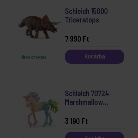
Schleich 15000
Triceratops
7 990 Ft
Kosárba
RAKTÁRON
Schlelch 70724
Marshmallow
Unicorn Foal
3 190 Ft