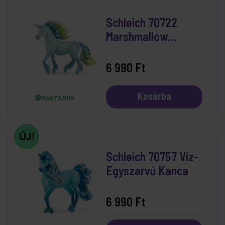
Schleich 70722
Marshmallow
Unicorn Stallion
6 990 Ft
Kosárba
RAKTÁRON
Schleich 70757 Víz-
Egyszarvú Kanca
6 990 Ft