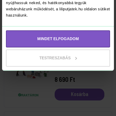
nyújthassuk neked, és hatékonyabbá tegyük
8 990 Ft
webáruházunk működését, a liliputjatek.hu oldalon sütiket
használunk.
Kosárba
RAKTÁRON
MINDET ELFOGADOM
Schleich 42486
TESTRESZABÁS
Orvoslátogatás
Kancánál és
Csikójánál
8 690 Ft
Kosárba
RAKTÁRON