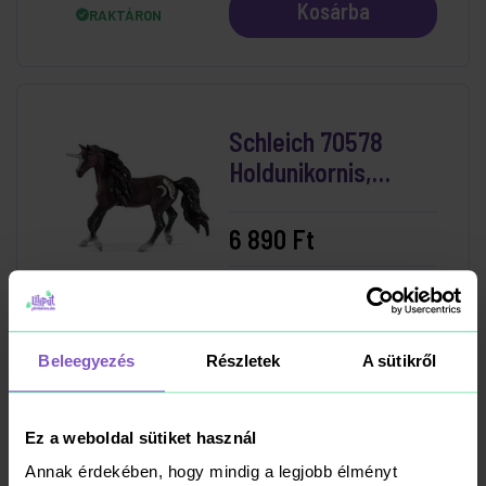
Kosárba
RAKTÁRON
Schleich 70578
Holdunikornis,
csődör
6 890 Ft
Kosárba
RAKTÁRON
Beleegyezés
Részletek
A sütikről
Schleich 15026
Ez a weboldal sütiket használ
Mosasaurus
Annak érdekében, hogy mindig a legjobb élményt