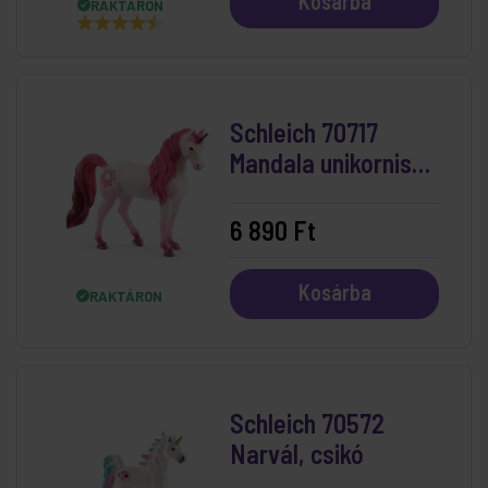
Kosárba
RAKTÁRON
Schleich 70717
Mandala unikornis
kanca
6 890 Ft
Kosárba
RAKTÁRON
Schleich 70572
Narvál, csikó