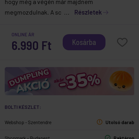
hogy még a végén már majdnem
megmozdulnak. A sc ...
Részletek
ONLINE ÁR
6.990 Ft
Kosárba
BOLTI KÉSZLET:
Webshop - Szentendre
Utolsó darab
Shopmark - Budapest
Raktáron