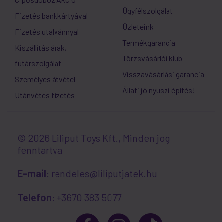
Ügyfélszolgálat
Fizetés bankkártyával
Üzleteink
Fizetés utalvánnyal
Termékgarancia
Kiszállítás árak,
Törzsvásárlói klub
futárszolgálat
Visszavásárlási garancia
Személyes átvétel
Állati jó nyuszi építés!
Utánvétes fizetés
© 2026 Liliput Toys Kft., Minden jog
fenntartva
E-mail
: rendeles@liliputjatek.hu
Telefon
: +3670 383 5077