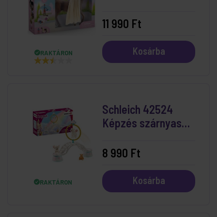
És Rocky
11 990 Ft
Kosárba
RAKTÁRON
Schleich 42524
Képzés szárnyas
oroszlánkölyköknek
8 990 Ft
Kosárba
RAKTÁRON