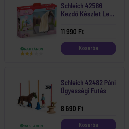
Schleich 42586
Kezdő Készlet Leo
És Rocky
11 990 Ft
Kosárba
RAKTÁRON
Schleich 42482 Póni
Ügyességi Futás
8 690 Ft
Kosárba
RAKTÁRON