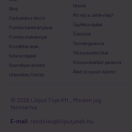
Híreink
Blog
Mit rejt a Játékvilág?
Cipősdoboz Akció
Ügyfélszolgálat
Fizetés bankkártyával
Üzleteink
Fizetés utalvánnyal
Termékgarancia
Kiszállítás árak,
Törzsvásárlói klub
futárszolgálat
Visszavásárlási garancia
Személyes átvétel
Állati jó nyuszi építés!
Utánvétes fizetés
© 2026 Liliput Toys Kft., Minden jog
fenntartva
E-mail
: rendeles@liliputjatek.hu