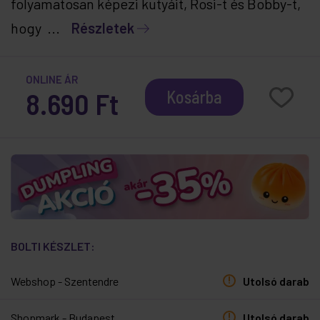
folyamatosan képezi kutyáit, Rosi-t és Bobby-t,
hogy ...
Részletek
ONLINE ÁR
8.690 Ft
Kosárba
BOLTI KÉSZLET:
Webshop - Szentendre
Utolsó darab
Shopmark - Budapest
Utolsó darab