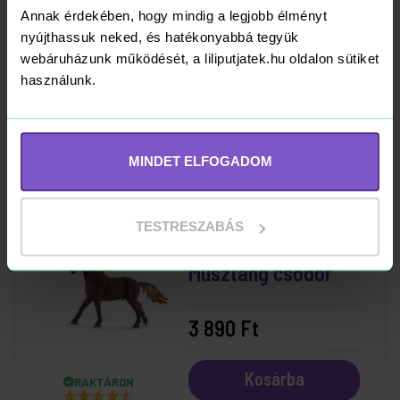
Schleich 13794 Pinto
Annak érdekében, hogy mindig a legjobb élményt
csődör
nyújthassuk neked, és hatékonyabbá tegyük
webáruházunk működését, a liliputjatek.hu oldalon sütiket
használunk.
3 890 Ft
Kosárba
RAKTÁRON
MINDET ELFOGADOM
TESTRESZABÁS
Schleich 13805
Musztáng csődör
3 890 Ft
Kosárba
RAKTÁRON