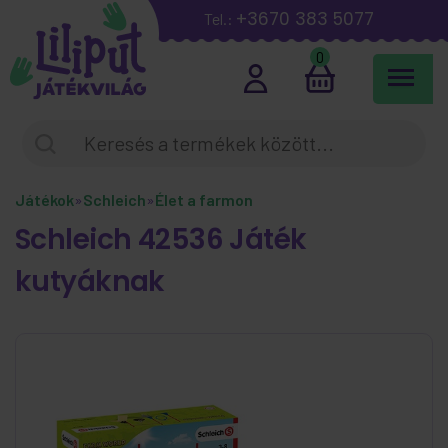
+3670 383 5077
Tel.:
0
Játékok
»
Schleich
»
Élet a farmon
Schleich 42536 Játék
kutyáknak