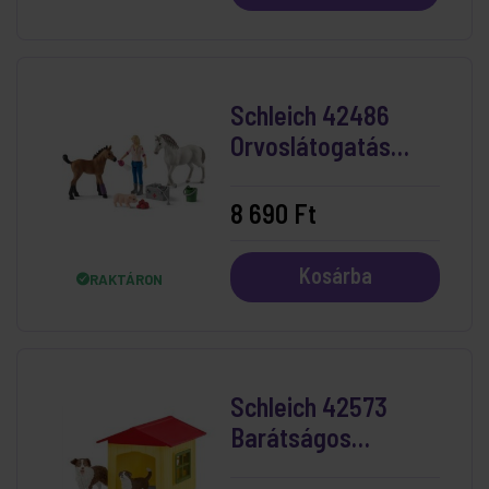
Schleich 42486
Orvoslátogatás
Kancánál és
Csikójánál
8 690 Ft
Kosárba
RAKTÁRON
Schleich 42573
Barátságos
Kutyaház