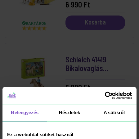
6 990 Ft
Kosárba
RAKTÁRON
Schleich 41419
Bikalovaglás
Cowboyjal
6 890 Ft
Kosárba
RAKTÁRON
Beleegyezés
Részletek
A sütikről
Ez a weboldal sütiket használ