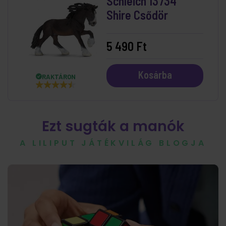
Schleich 13734
Shire Csődör
5 490 Ft
Kosárba
RAKTÁRON
Ezt sugták a manók
A LILIPUT JÁTÉKVILÁG BLOGJA