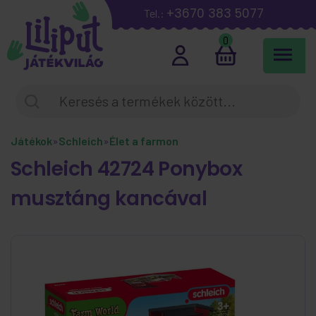
+3670 383 5077
Tel.:
0
Játékok
»
Schleich
»
Élet a farmon
Schleich 42724 Ponybox
musztáng kancával