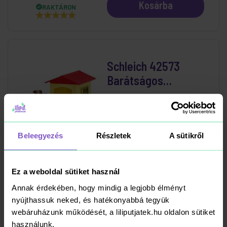
Kosárba
RAKTÁRON
Schleich 42573
Barátságos
Kutyaház
6 990 Ft
Beleegyezés
Részletek
A sütikről
Kosárba
RAKTÁRON
Ez a weboldal sütiket használ
Annak érdekében, hogy mindig a legjobb élményt
Schleich 13794 Pinto
nyújthassuk neked, és hatékonyabbá tegyük
webáruházunk működését, a liliputjatek.hu oldalon sütiket
csődör
használunk.