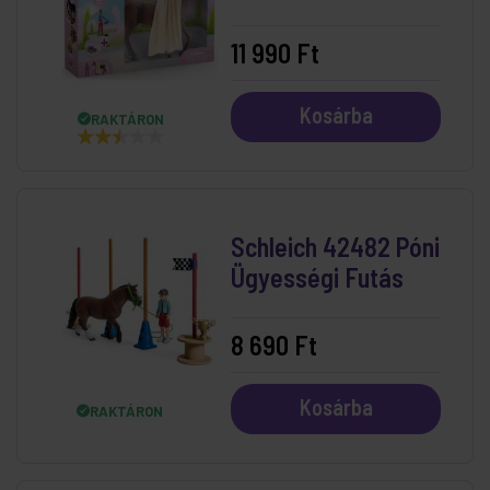
És Rocky
11 990 Ft
Kosárba
RAKTÁRON
Schleich 42482 Póni
Ügyességi Futás
8 690 Ft
Kosárba
RAKTÁRON