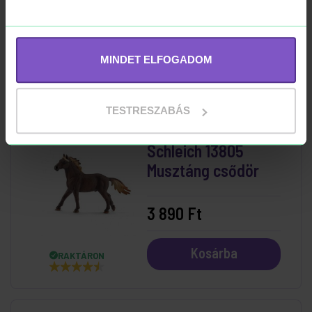
3 890 Ft
MINDET ELFOGADOM
Kosárba
RAKTÁRON
TESTRESZABÁS
Schleich 13805
Musztáng csődör
3 890 Ft
Kosárba
RAKTÁRON