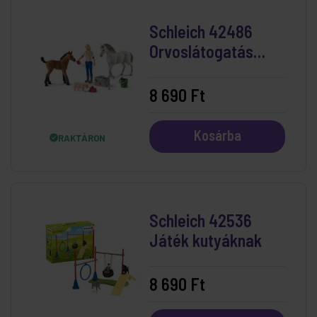
Schleich 42486
Orvoslátogatás
Kancánál és
Csikójánál
8 690 Ft
Kosárba
RAKTÁRON
Schleich 42536
Játék kutyáknak
8 690 Ft