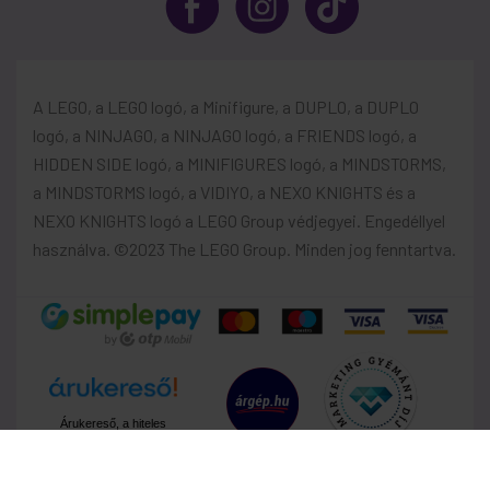
A LEGO, a LEGO logó, a Minifigure, a DUPLO, a DUPLO
logó, a NINJAGO, a NINJAGO logó, a FRIENDS logó, a
HIDDEN SIDE logó, a MINIFIGURES logó, a MINDSTORMS,
a MINDSTORMS logó, a VIDIYO, a NEXO KNIGHTS és a
NEXO KNIGHTS logó a LEGO Group védjegyei. Engedéllyel
használva. ©2023 The LEGO Group. Minden jog fenntartva.
Árukereső, a hiteles
vásárlási kalauz