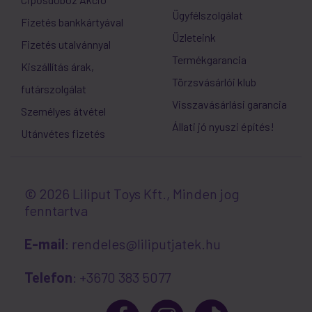
Ügyfélszolgálat
Fizetés bankkártyával
Üzleteink
Fizetés utalvánnyal
Termékgarancia
Kiszállítás árak,
Törzsvásárlói klub
futárszolgálat
Visszavásárlási garancia
Személyes átvétel
Állati jó nyuszi építés!
Utánvétes fizetés
© 2026 Liliput Toys Kft., Minden jog
fenntartva
E-mail
: rendeles@liliputjatek.hu
Telefon
: +3670 383 5077