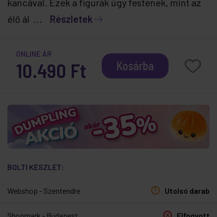
kancával. Ezek a figurák úgy festenek, mint az
élő ál ...
Részletek
ONLINE ÁR
10.490 Ft
Kosárba
BOLTI KÉSZLET:
Webshop - Szentendre
Utolsó darab
Shopmark - Budapest
Elfogyott